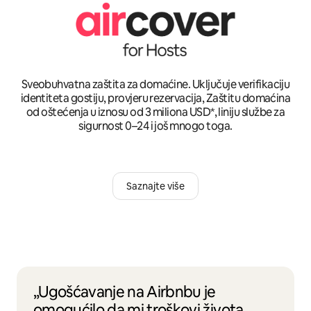
Sveobuhvatna zaštita za domaćine. Uključuje verifikaciju
identiteta gostiju, provjeru rezervacija, Zaštitu domaćina
od oštećenja u iznosu od 3 miliona USD*, liniju službe za
sigurnost 0–24 i još mnogo toga.
Saznajte više
„Ugošćavanje na Airbnbu je
omogućilo da mi troškovi života