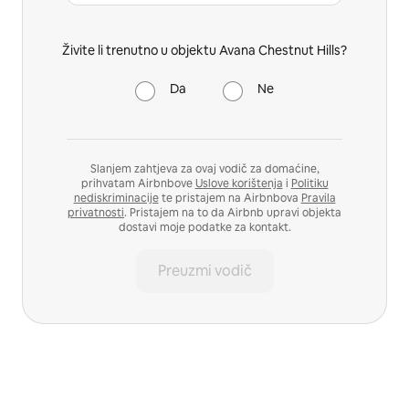
Živite li trenutno u objektu Avana Chestnut Hills?
Da
Ne
Slanjem zahtjeva za ovaj vodič za domaćine,
prihvatam Airbnbove
Uslove korištenja
i
Politiku
nediskriminacije
te pristajem na Airbnbova
Pravila
privatnosti
. Pristajem na to da Airbnb upravi objekta
dostavi moje podatke za kontakt.
Preuzmi vodič