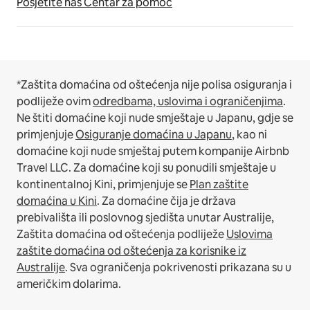
Posjetite naš Centar za pomoć
*Zaštita domaćina od oštećenja nije polisa osiguranja i
podliježe ovim
odredbama, uslovima i ograničenjima
.
Ne štiti domaćine koji nude smještaje u Japanu, gdje se
primjenjuje
Osiguranje domaćina u Japanu
, kao ni
domaćine koji nude smještaj putem kompanije Airbnb
Travel LLC.
Za domaćine koji su ponudili smještaje u
kontinentalnoj Kini, primjenjuje se
Plan zaštite
domaćina u Kini
.
Za domaćine čija je država
prebivališta ili poslovnog sjedišta unutar Australije,
Zaštita domaćina od oštećenja podliježe
Uslovima
zaštite domaćina od oštećenja za korisnike iz
Australije
. Sva ograničenja pokrivenosti prikazana su u
američkim dolarima.