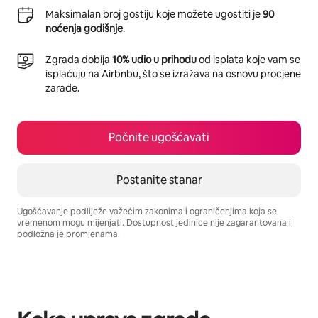
Maksimalan broj gostiju koje možete ugostiti je
90
noćenja godišnje
.
Zgrada dobija
10% udio u prihodu
od isplata koje vam se
isplaćuju na Airbnbu, što se izražava na osnovu procjene
zarade.
Počnite ugošćavati
Postanite stanar
Ugošćavanje podliježe važećim zakonima i ograničenjima koja se
vremenom mogu mijenjati. Dostupnost jedinice nije zagarantovana i
podložna je promjenama.
Vaša potencijalna zarada iznosi BAM1195 mjesečno