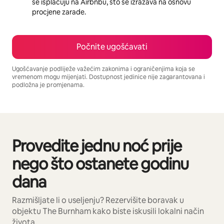
se isplaćuju na Airbnbu, što se izražava na osnovu
procjene zarade.
Počnite ugošćavati
Ugošćavanje podliježe važećim zakonima i ograničenjima koja se
vremenom mogu mijenjati. Dostupnost jedinice nije zagarantovana i
podložna je promjenama.
Vaša potencijalna zarada iznosi BAM1900 mjesečno
Provedite jednu noć prije
Prikazano 0 od 0 stavki
nego što ostanete godinu
dana
Razmišljate li o useljenju? Rezervišite boravak u
objektu The Burnham kako biste iskusili lokalni način
života.