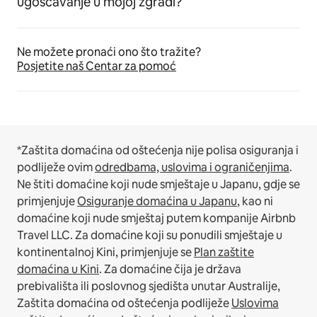
ugošćavanje u mojoj zgradi?
Ne možete pronaći ono što tražite?
Posjetite naš Centar za pomoć
*Zaštita domaćina od oštećenja nije polisa osiguranja i
podliježe ovim
odredbama, uslovima i ograničenjima
.
Ne štiti domaćine koji nude smještaje u Japanu, gdje se
primjenjuje
Osiguranje domaćina u Japanu
, kao ni
domaćine koji nude smještaj putem kompanije Airbnb
Travel LLC.
Za domaćine koji su ponudili smještaje u
kontinentalnoj Kini, primjenjuje se
Plan zaštite
domaćina u Kini
.
Za domaćine čija je država
prebivališta ili poslovnog sjedišta unutar Australije,
Zaštita domaćina od oštećenja podliježe
Uslovima