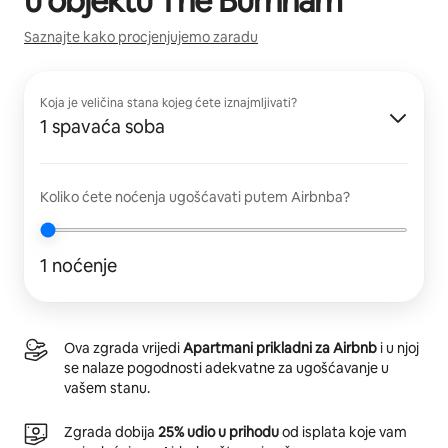
u objektu
The Burnham
Saznajte kako procjenjujemo zaradu
Koja je veličina stana kojeg ćete iznajmljivati?
1 spavaća soba
Koliko ćete noćenja ugošćavati putem Airbnba?
1 noćenje
Ova zgrada vrijedi
Apartmani prikladni za Airbnb
i u njoj
se nalaze pogodnosti adekvatne za ugošćavanje u
vašem stanu.
Zgrada dobija
25% udio u prihodu
od isplata koje vam