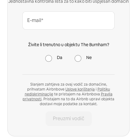
Jednostavna kontrolna lista za to kako biti uspješan domaćin
E-mail*
Živite li trenutno u objektu The Burnham?
Da
Ne
Slanjem zahtjeva za ovaj vodič za domaćine,
prihvatam Airbnbove
Uslove korištenja
i
Politiku
nediskriminacije
te pristajem na Airbnbova
Pravila
privatnosti
. Pristajem na to da Airbnb upravi objekta
dostavi moje podatke za kontakt.
Preuzmi vodič