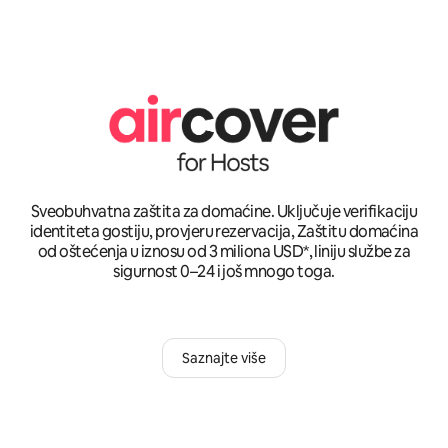
Sveobuhvatna zaštita za domaćine. Uključuje verifikaciju
identiteta gostiju, provjeru rezervacija, Zaštitu domaćina
od oštećenja u iznosu od 3 miliona USD*, liniju službe za
sigurnost 0–24 i još mnogo toga.
Saznajte više