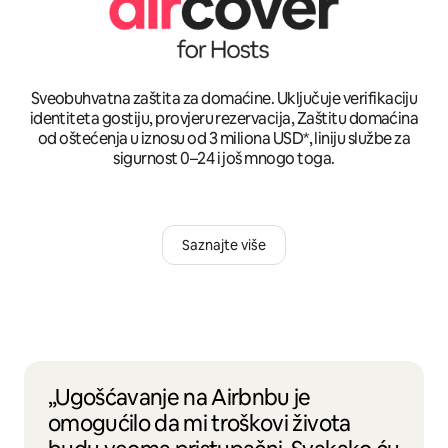
Sveobuhvatna zaštita za domaćine. Uključuje verifikaciju
identiteta gostiju, provjeru rezervacija, Zaštitu domaćina
od oštećenja u iznosu od 3 miliona USD*, liniju službe za
sigurnost 0–24 i još mnogo toga.
Saznajte više
„Ugošćavanje na Airbnbu je
omogućilo da mi troškovi života