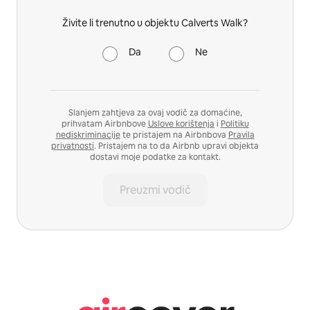
Živite li trenutno u objektu Calverts Walk?
Da
Ne
Slanjem zahtjeva za ovaj vodič za domaćine,
prihvatam Airbnbove
Uslove korištenja
i
Politiku
nediskriminacije
te pristajem na Airbnbova
Pravila
privatnosti
. Pristajem na to da Airbnb upravi objekta
dostavi moje podatke za kontakt.
Preuzmi vodič