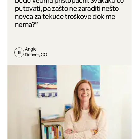
budu veoma pristupačni. Svakako ću
putovati, pa zašto ne zaraditi nešto
novca za tekuće troškove dok me
nema?”
Angie
Denver, CO