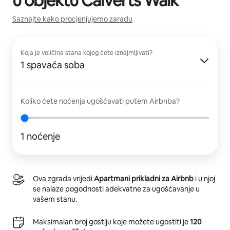
u objektu
Calverts Walk
Saznajte kako procjenjujemo zaradu
Koja je veličina stana kojeg ćete iznajmljivati?
1 spavaća soba
Koliko ćete noćenja ugošćavati putem Airbnba?
1 noćenje
Ova zgrada vrijedi
Apartmani prikladni za Airbnb
i u njoj
se nalaze pogodnosti adekvatne za ugošćavanje u
vašem stanu.
Maksimalan broj gostiju koje možete ugostiti je
120