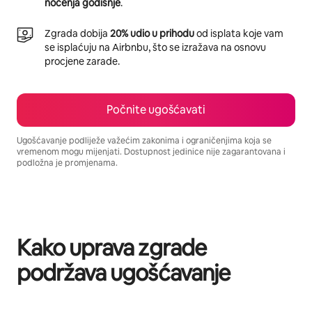
noćenja godišnje
.
Zgrada dobija
20% udio u prihodu
od isplata koje vam
se isplaćuju na Airbnbu, što se izražava na osnovu
procjene zarade.
Počnite ugošćavati
Ugošćavanje podliježe važećim zakonima i ograničenjima koja se
vremenom mogu mijenjati. Dostupnost jedinice nije zagarantovana i
podložna je promjenama.
Vaša potencijalna zarada iznosi BAM1217 mjesečno
Kako uprava zgrade
podržava ugošćavanje