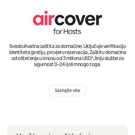
Sveobuhvatna zaštita za domaćine. Uključuje verifikaciju
identiteta gostiju, provjeru rezervacija, Zaštitu domaćina
od oštećenja u iznosu od 3 miliona USD*, liniju službe za
sigurnost 0–24 i još mnogo toga.
Saznajte više