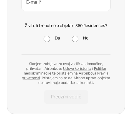
E-mail*
Živite li trenutno u objektu 360 Residences?
Da
Ne
Slanjem zahtjeva za ovaj vodič za domaćine,
prihvatam Airbnbove
Uslove korištenja
i
Politiku
nediskriminacije
te pristajem na Airbnbova
Pravila
privatnosti
. Pristajem na to da Airbnb upravi objekta
dostavi moje podatke za kontakt.
Preuzmi vodič