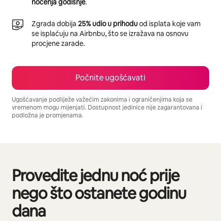
noćenja godišnje
.
Zgrada dobija
25% udio u prihodu
od isplata koje vam
se isplaćuju na Airbnbu, što se izražava na osnovu
procjene zarade.
Počnite ugošćavati
Ugošćavanje podliježe važećim zakonima i ograničenjima koja se
vremenom mogu mijenjati. Dostupnost jedinice nije zagarantovana i
podložna je promjenama.
Vaša potencijalna zarada iznosi BAM1165 mjesečno
Provedite jednu noć prije
Prikazano 0 od 0 stavki
nego što ostanete godinu
dana