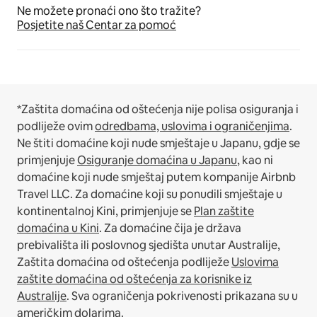
Ne možete pronaći ono što tražite?
Posjetite naš Centar za pomoć
*Zaštita domaćina od oštećenja nije polisa osiguranja i
podliježe ovim
odredbama, uslovima i ograničenjima
.
Ne štiti domaćine koji nude smještaje u Japanu, gdje se
primjenjuje
Osiguranje domaćina u Japanu
, kao ni
domaćine koji nude smještaj putem kompanije Airbnb
Travel LLC.
Za domaćine koji su ponudili smještaje u
kontinentalnoj Kini, primjenjuje se
Plan zaštite
domaćina u Kini
.
Za domaćine čija je država
prebivališta ili poslovnog sjedišta unutar Australije,
Zaštita domaćina od oštećenja podliježe
Uslovima
zaštite domaćina od oštećenja za korisnike iz
Australije
. Sva ograničenja pokrivenosti prikazana su u
američkim dolarima.