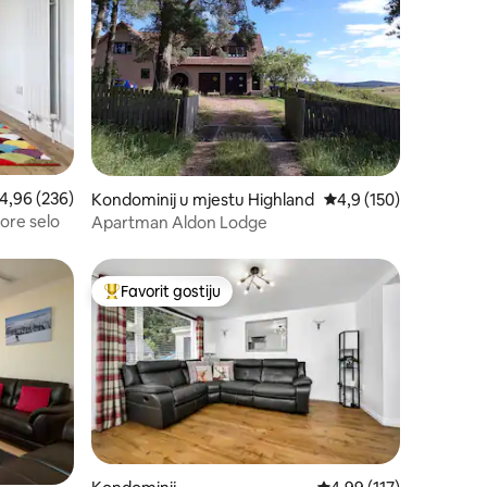
rosječna ocjena: 4,96 od 5, recenzija: 236
4,96 (236)
Kondominij u mjestu Highland
Prosječna ocjena: 4,9 
4,9 (150)
ore selo
Apartman Aldon Lodge
Favorit gostiju
Glavni favorit gostiju