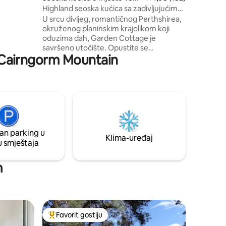
sti za
par
Highland seoska kućica sa zadivljujućim
se
pogledom
U srcu divljeg, romantičnog Perthshirea,
 vrt
okruženog planinskim krajolikom koji
oduzima dah, Garden Cottage je
savršeno utočište. Opustite se
e: Cairngorm Mountain
promatrajući jezero, lutajte poljima i
posmatrajte divlje životinje ili krenite
pješice ili biciklom kako biste pružili malo
svježeg zraka i nezaboravnog planinskog
doživljaja. Highland seoska kućica
izgrađena 1720-ih, nedavno renovirana u
duhu života na škotskoj zemlji. Tradicija,
autentičnost i udobnost uz kamin
an parking u
upotpunjuju savremeni namještaj i
Klima-uređaj
u smještaja
lagane prozračne prostore.
m
Favorit gostiju
Glavni favorit gostiju