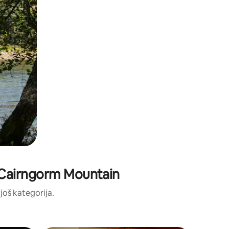
e: Cairngorm Mountain
 još kategorija.