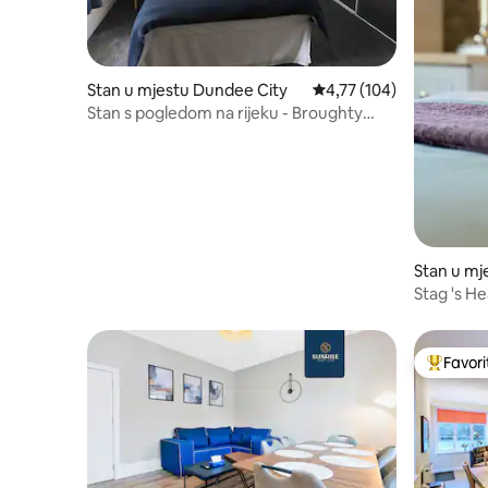
Stan u mjestu Dundee City
Prosječna ocjena: 4,77 o
4,77 (104)
Stan s pogledom na rijeku - Broughty
Ferry
Stan u mj
Stag 's He
besplatan
Favori
Glavni fa