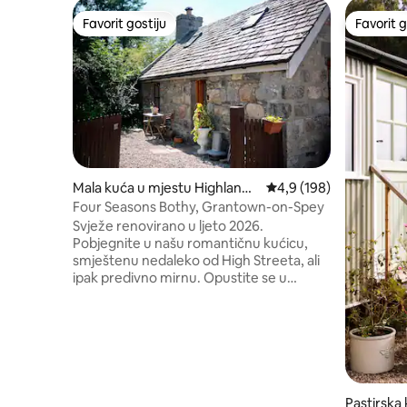
Favorit gostiju
Favorit g
Favorit gostiju
Favorit g
Mala kuća u mjestu Highland
Prosječna ocjena: 4,9 o
4,9 (198)
Council
Four Seasons Bothy, Grantown-on-Spey
Svježe renovirano u ljeto 2026.
Pobjegnite u našu romantičnu kućicu,
smještenu nedaleko od High Streeta, ali
ipak predivno mirnu. Opustite se u
udobnoj spavaćoj sobi na spratu sa
prostranim krevetom, uživajte u
potpuno opremljenoj kuhinji s fritezom
na vrući zrak i aparatom za kafu, a zatim
se opustite pored vatre. Dodajte korpu s
lokalnim proizvodima kao dodatnu
poslasticu i dopustite nam da vam
Pastirska 