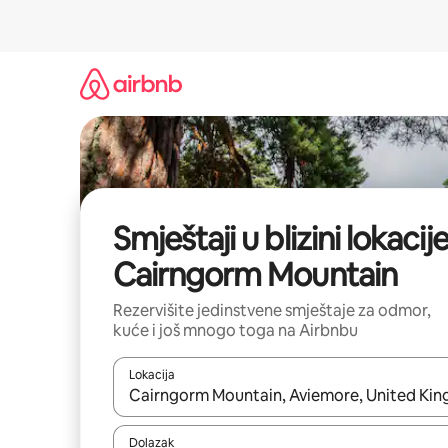
Pređi
na
sadržaj
Smještaji u blizini lokacije
Cairngorm Mountain
Rezervišite jedinstvene smještaje za odmor,
kuće i još mnogo toga na Airbnbu
Lokacija
Kad rezultati budu dostupni, krećite se gore i dolj
Dolazak