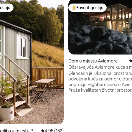
ostiju
Favorit gostiju
ostiju
Glavni favorit gostiju
d 5, recenzija: 198
Dom u mjestu Aviemore
P
Očaravajuća Aviemore kuća s
kadom i saunom
Glencairn je luksuzna, prostran
odvojena kuća za odmor u etab
području Highburnsidea u Avi
Pruža kvalitetan životni prostor
mnogim dodatnim sadržajima, u
Wi-Fi, masažnu kadu, podno grij
saunu, što je idealno za veliku po
okupljanje. Vanjski prostor s te
balkonom pune dužine za zaba
otvorenom. Smješten pored lo
šume za aktivne goste s mnogo
koliba u mjestu Per
Prosječna ocjena: 4,95 od 5, recenzija: 152
4,95 (152)