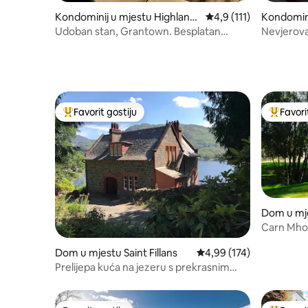
Kondominij u mjestu Highland
Prosječna ocjena: 4,9 
4,9 (111)
Kondomini
Council
d
Udoban stan, Grantown. Besplatan
Nevjerova
parking van ulice
ga, Sviđa 
Favorit gostiju
Favori
Glavni favorit gostiju
Glavni fa
Dom u mj
Carn Mho
Dom u mjestu Saint Fillans
Prosječna ocjena: 4,99 o
4,99 (174)
Prelijepa kuća na jezeru s prekrasnim
pogledom