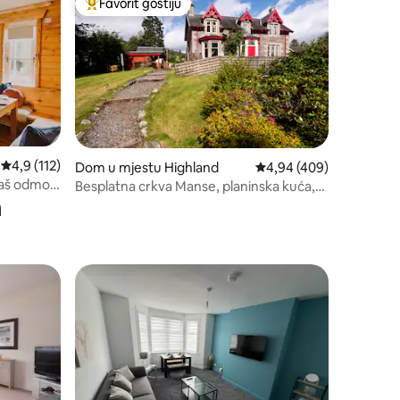
Favorit gostiju
Glavni favorit gostiju
Prosječna ocjena: 4,9 od 5, recenzija: 112
4,9 (112)
Dom u mjestu Highland
Prosječna ocjena: 4,94 
4,94 (409)
vaš odmor
Besplatna crkva Manse, planinska kuća,
m
pogled na Cairngorm