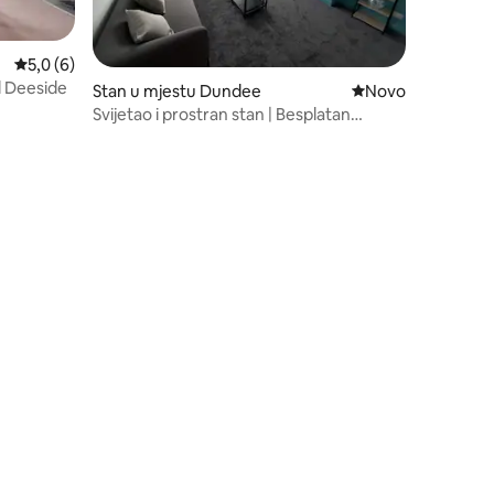
Prosječna ocjena: 5,0 od 5, recenzija: 6
5,0 (6)
l Deeside
Stan u mjestu Dundee
Novi smještaj
Novo
Svijetao i prostran stan | Besplatan
parking