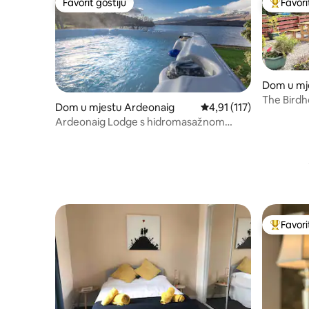
Favorit gostiju
Favori
Favorit gostiju
Glavni fa
Dom u mj
ncil
The Birdh
Dom u mjestu Ardeonaig
Prosječna ocjena: 4,91 o
4,91 (117)
garden
Ardeonaig Lodge s hidromasažnom
kadom i sobom za igre
Favori
Glavni fa