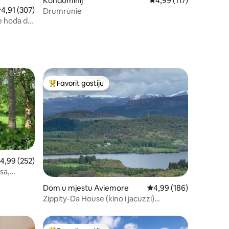
Kondominij
Prosječna ocjena: 4,99 
4,99 (117)
rosječna ocjena: 4,91 od 5, recenzija: 307
4,91 (307)
Drumrunie
e hoda do
Favorit gostiju
Glavni favorit gostiju
rosječna ocjena: 4,99 od 5, recenzija: 252
4,99 (252)
sa,
Dom u mjestu Aviemore
Prosječna ocjena: 4,99 
4,99 (186)
Zippity-Da House (kino i jacuzzi)
Aviemore