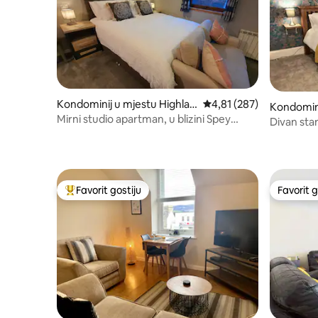
Kondominij u mjestu Highlan
Prosječna ocjena: 4,81 o
4,81 (287)
Kondomini
d Council
Mirni studio apartman, u blizini Spey
d Council
Divan sta
Valley Golf kluba
viktorijan
Favorit gostiju
Favorit g
Glavni favorit gostiju
Favorit g