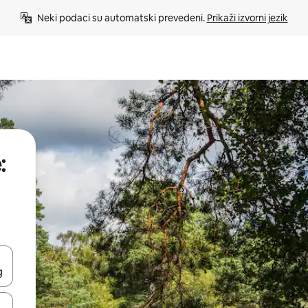
Neki podaci su automatski prevedeni. 
Prikaži izvorni jezik
:
e pomoću strelica ili ih pregledajte dodirom ili povlačenjem prsta.