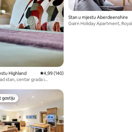
Stan u mjestu Aberdeenshire
Gairn Holiday Apartment, Roya
d 5, recenzija: 104
estu Highland
Prosječna ocjena: 4,99 od 5, recenzija: 140
4,99 (140)
ad stan, centar grada i
 parking.
t gostiju
vorit gostiju