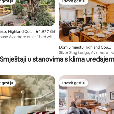
t gostiju
Favorit gostiju
vorit gostiju
Favorit gostiju
estu Highland Cou
Prosječna ocjena: 4,97 od 5, recenzija: 135
4,97 (135)
ouse Aviemore quiet 1 bed with
d 5, recenzija: 117
Dom u mjestu Highland Coun
cil
Silver Stag Lodge, Aviemore - 
u Highlandu
Smještaji u stanovima s klima uređaje
t gostiju
Favorit gostiju
vorit gostiju
Favorit gostiju