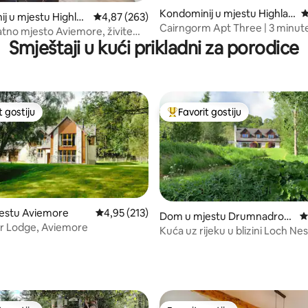
Kondominij u mjestu Highlan
P
od 5, recenzija: 111
j u mjestu Highlan
Prosječna ocjena: 4,87 od 5, recenzija: 263
4,87 (263)
d Council
Cairngorm Apt Three | 3 minut
tno mjesto Aviemore, živite
trgovina i pubova
Smještaji u kući prikladni za porodice
mi se !
t gostiju
Favorit gostiju
vorit gostiju
Glavni favorit gostiju
estu Aviemore
Prosječna ocjena: 4,95 od 5, recenzija: 213
4,95 (213)
Dom u mjestu Drumnadroc
P
r Lodge, Aviemore
hit
Kuća uz rijeku u blizini Loch Nes
prikladna za kućne ljubimce.
d 5, recenzija: 174