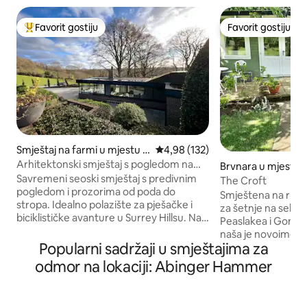
Favorit gostiju
Favorit gostiju
Glavni favorit gostiju
Favorit gostiju
Smještaj na farmi u mjestu S
Prosječna ocjena: 4,98 od 5, rece
4,98 (132)
urrey
Arhitektonski smještaj s pogledom na
Brvnara u mjestu 
prirodu u blizini Guildforda
Savremeni seoski smještaj s predivnim
The Croft
pogledom i prozorima od poda do
Smještena na ruraln
stropa. Idealno polazište za pješačke i
za šetnje na selu 
biciklističke avanture u Surrey Hillsu. Na
Peaslakea i Gomsha
osami, ali u neposrednoj blizini lokalnih
naša je novoimen
sadržaja. Savršeno utočište za parove.
Popularni sadržaji u smještajima za
brvnara, u našem l
Zimi se udobno smjestite uz kamin s tri
hektara. Croft je 
odmor na lokaciji: Abinger Hammer
strane. Uživajte u ljetnom opuštanju na
veličine koja nudi prosto
prostranoj terasi uživajući u predivnom
također brzo post
pogledu. Roštilj je dostupan. 10 minuta
za biciklizam. Peaslake zadovoljava sve