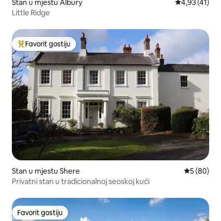
Stan u mjestu Albury
Prosječna ocje
4,93 (41)
Little Ridge
Favorit gostiju
Glavni favorit gostiju
Stan u mjestu Shere
Prosječna o
5 (80)
Privatni stan u tradicionalnoj seoskoj kući
Favorit gostiju
Favorit gostiju