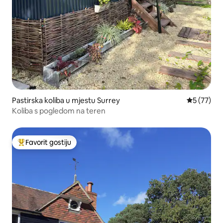
Pastirska koliba u mjestu Surrey
Prosječna o
5 (77)
Koliba s pogledom na teren
Favorit gostiju
Glavni favorit gostiju