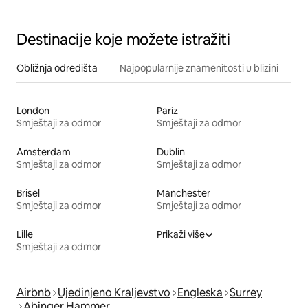
Destinacije koje možete istražiti
Obližnja odredišta
Najpopularnije znamenitosti u blizini
London
Pariz
Smještaji za odmor
Smještaji za odmor
Amsterdam
Dublin
Smještaji za odmor
Smještaji za odmor
Brisel
Manchester
Smještaji za odmor
Smještaji za odmor
Lille
Prikaži više
Smještaji za odmor
Airbnb
Ujedinjeno Kraljevstvo
Engleska
Surrey
Abinger Hammer