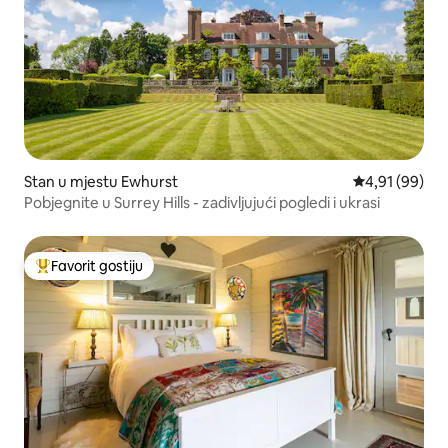
Stan u mjestu Ewhurst
Prosječna ocje
4,91 (99)
Pobjegnite u Surrey Hills - zadivljujući pogledi i ukrasi
Favorit gostiju
Glavni favorit gostiju