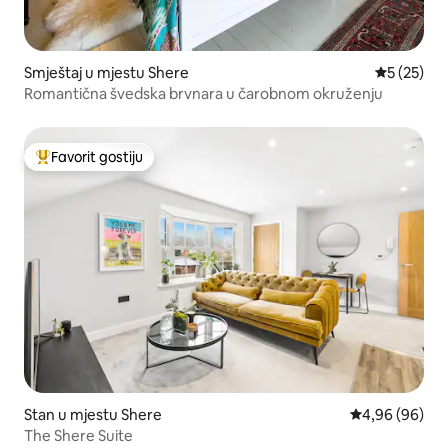
Smještaj u mjestu Shere
Prosječna o
5 (25)
Romantična švedska brvnara u čarobnom okruženju
Favorit gostiju
Glavni favorit gostiju
Stan u mjestu Shere
Prosječna ocje
4,96 (96)
The Shere Suite