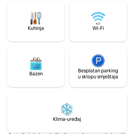
vožnje do Guildforda, sat vremena od
potrebe biciklista. 
Londona. Brzi Wi-Fi. Djeca su
ponaša je dobrodo
dobrodošla, ali moraju biti pod nadzorom
držati na povodcu.
jer imamo pse i poljoprivredne mašine.
samo 2 odrasle oso
nema beba ili djec
Kuhinja
Wi-Fi
Besplatan parking
Bazen
u sklopu smještaja
Klima-uređaj