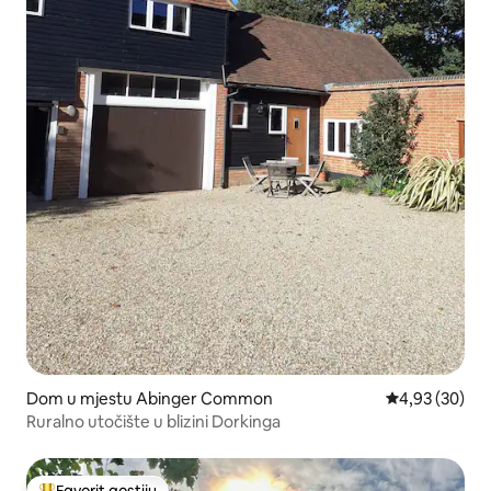
Dom u mjestu Abinger Common
Prosječna ocje
4,93 (30)
Ruralno utočište u blizini Dorkinga
Favorit gostiju