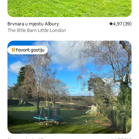
Brvnara u mjestu Albury
Prosječna ocje
4,97 (39)
The little Barn Little London
Favorit gostiju
Glavni favorit gostiju