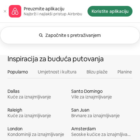
Pređi
Početna stranica Airbnba
Preuzmite aplikaciju
na
Koristite aplikaciju
Najbrži i najlakši pristup Airbnbu
sadržaj
Započnite s pretraživanjem
Trenutno se prikazuje: Bilo kad. Promijenite filtere 
Prikazano 0 od 0 stavki
Sve
Doživljaji
Usluge
Smještaji
Inspiracija za buduća putovanja
Popularno
Umjetnost i kultura
Blizu plaže
Planine
Dallas
Santo Domingo
Kuće za iznajmljivanje
Vile za iznajmljivanje
Raleigh
San Juan
Kuće za iznajmljivanje
Brvnare za iznajmljivanje
London
Amsterdam
Kondominiji za iznajmljivanje
Seoske kućice za iznajmljivanje