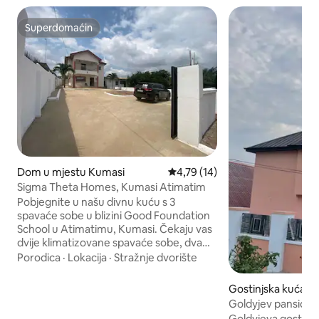
Superdomaćin
Superdomaćin
Dom u mjestu Kumasi
Prosječna ocjena: 4,79 od 5, rec
4,79 (14)
Sigma Theta Homes, Kumasi Atimatim
Pobjegnite u našu divnu kuću s 3
spavaće sobe u blizini Good Foundation
School u Atimatimu, Kumasi. Čekaju vas
dvije klimatizovane spavaće sobe, dva
kupatila, udobna dnevna soba i dobro
Porodica
·
Lokacija
·
Stražnje dvorište
opremljena kuhinja. Sigurno parkirajte
unutar našeg objekta sa zidovima.
Gostinjska kuća u
Zakoračite na trijem na gornjem spratu i
Goldyjev pansion
uživajte u panoramskom pogledu na
Goldyjeva gostinjs