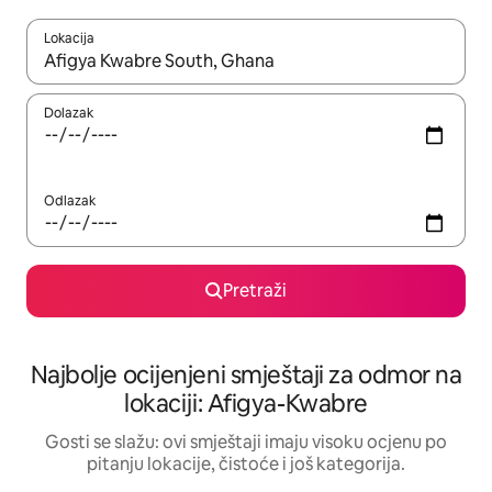
Lokacija
Kad rezultati budu dostupni, krećite se gore i dolje pomoću strel
Dolazak
Odlazak
Pretraži
Najbolje ocijenjeni smještaji za odmor na
lokaciji: Afigya-Kwabre
Gosti se slažu: ovi smještaji imaju visoku ocjenu po
pitanju lokacije, čistoće i još kategorija.