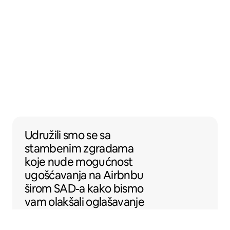
Udružili smo se sa stambenim zgradama k
Udružili smo se
sa
stambenim zgradama
koje nude mogućnost
ugošćavanja na Airbnbu
širom SAD-a kako bismo
vam olakšali oglašavanje
smještaja na Airbnbu.