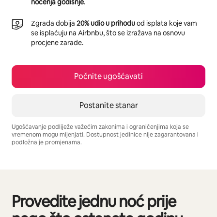
noćenja godišnje
.
Zgrada dobija
20% udio u prihodu
od isplata koje vam
se isplaćuju na Airbnbu, što se izražava na osnovu
procjene zarade.
Počnite ugošćavati
Postanite stanar
Ugošćavanje podliježe važećim zakonima i ograničenjima koja se
vremenom mogu mijenjati. Dostupnost jedinice nije zagarantovana i
podložna je promjenama.
Vaša potencijalna zarada iznosi BAM1935 mjesečno
Provedite jednu noć prije
Prikazano 0 od 0 stavki