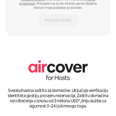
privatnosti
. Pristajem na to da Airbnb upravi objekta
dostavi moje podatke za kontakt.
Preuzmi vodič
Sveobuhvatna zaštita za domaćine. Uključuje verifikaciju
identiteta gostiju, provjeru rezervacija, Zaštitu domaćina
od oštećenja u iznosu od 3 miliona USD*, liniju službe za
sigurnost 0–24 i još mnogo toga.