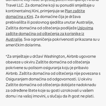
Travel LLC.
Za domaćine koji su ponudili smještaje u
kontinentalnoj Kini, primjenjuje se
Plan zaštite
domaćina u Kini
.
Za domaćine čija je država
prebivališta ili poslovnog sjedišta unutar Australije,
Zaštita domaćina od oštećenja podliježe
Uslovima
zaštite domaćina od oštećenja za korisnike iz
Australije
. Sva ograničenja pokrivenosti prikazana su u
američkim dolarima.
*Za smještaje u državi Washington, Airbnb ugovorne
obaveze u okviru Zaštite domaćina od oštećenja
pokrivene su polisom osiguranja koju je pribavio
Airbnb. Zaštita domaćina od oštećenja nije povezana s
Osiguranjem domaćina od odgovornosti. U okviru
Zaštite domaćina od oštećenja dobijate nadoknadu
za određene štete koje su gosti uzrokovali u vašem
domu i na vašoj imovini, u slučaju da ih gost ne plati.