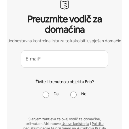
Preuzmite vodič za
domaćina
Jednostavna kontrolna lista za to kako biti uspješan domaćin
E-mail*
Živite li trenutno u objektu Brio?
Da
Ne
Slanjem zahtjeva za ovaj vodič za domaćine,
prihvatam Airbnbove
Uslove korištenja
i
Politiku
nediskriminacije
te pristajem na Airbnbova
Pravila