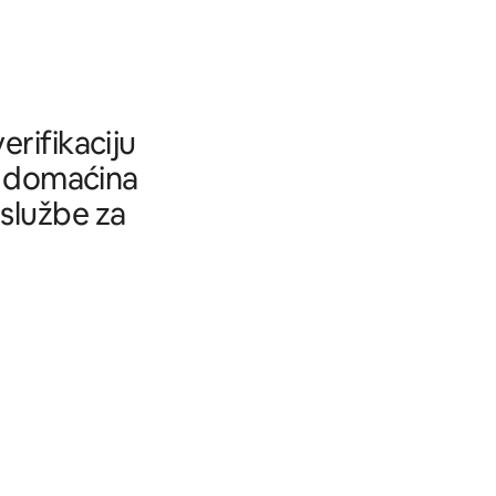
rifikaciju
tu domaćina
 službe za