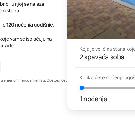
rbnb
i u njoj se nalaze
em stanu.
 je
120 noćenja godišnje
.
koje vam se isplaćuju na
zarade.
Koja je veličina stana koj
2 spavaća soba
Koliko ćete noćenja ugo
e vremenom mogu mijenjati. Dostupnost
1 noćenje