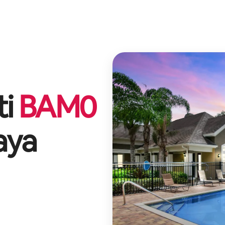
ti
BAM
0
aya