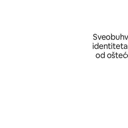
Sveobuhva
identiteta
od ošteće