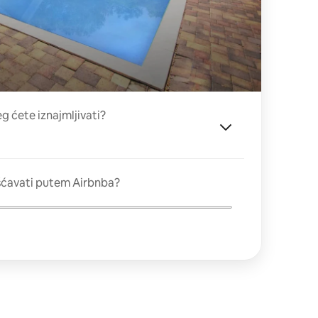
eg ćete iznajmljivati?
šćavati putem Airbnba?