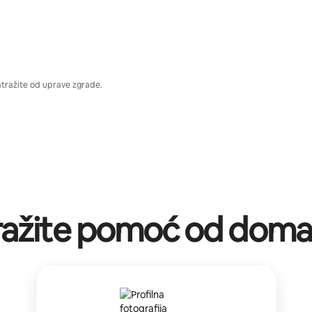
atražite od uprave zgrade.
ražite pomoć od doma