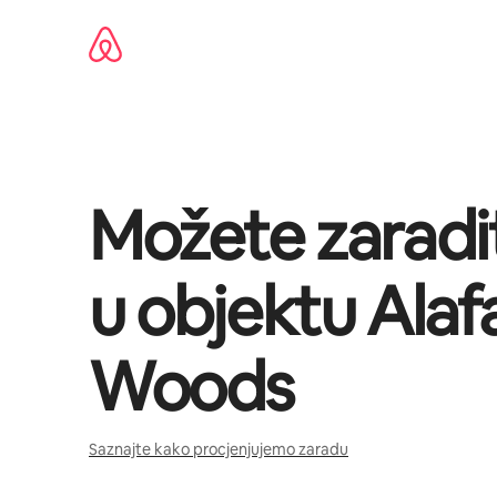
Pređi
na
sadržaj
Možete zaradi
u objektu
Alaf
Woods
Saznajte kako procjenjujemo zaradu