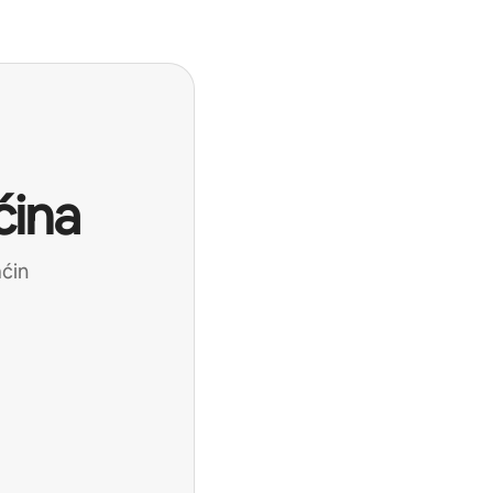
ćina
aćin