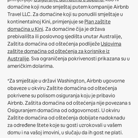
domaćine koji nude smještaj putem kompanije Airbnb
Travel LLC.
Za domaćine koji su ponudili smještaje u
kontinentalnoj Kini, primjenjuje se
Plan zaštite
domaćina u Kini
.
Za domaćine čija je država
prebivališta ili poslovnog sjedišta unutar Australije,
Zaštita domaćina od oštećenja podliježe
Uslovima
zaštite domaćina od oštećenja za korisnike iz
Australije
. Sva ograničenja pokrivenosti prikazana su u
američkim dolarima.
*Za smještaje u državi Washington, Airbnb ugovorne
obaveze u okviru Zaštite domaćina od oštećenja
pokrivene su polisom osiguranja koju je pribavio
Airbnb. Zaštita domaćina od oštećenja nije povezana s
Osiguranjem domaćina od odgovornosti. U okviru
Zaštite domaćina od oštećenja dobijate nadoknadu
za određene štete koje su gosti uzrokovali u vašem
domu i na vašoj imovini, u slučaju da ih gost ne plati.