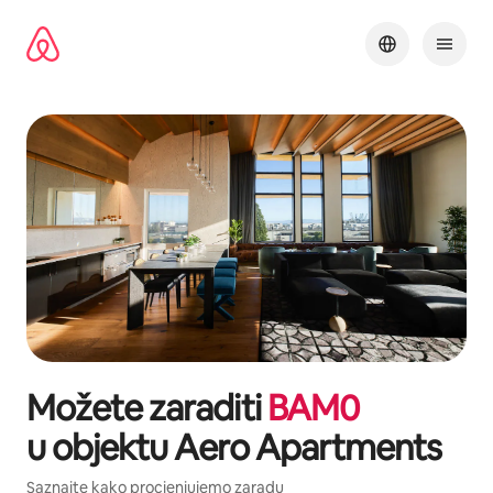
Pređi
na
sadržaj
Možete zaraditi
BAM
0
u objektu
Aero Apartments
Saznajte kako procjenjujemo zaradu