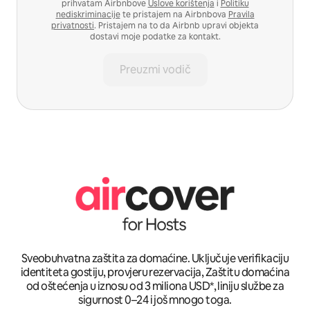
prihvatam Airbnbove
Uslove korištenja
i
Politiku
nediskriminacije
te pristajem na Airbnbova
Pravila
privatnosti
. Pristajem na to da Airbnb upravi objekta
dostavi moje podatke za kontakt.
Preuzmi vodič
Sveobuhvatna zaštita za domaćine. Uključuje verifikaciju
identiteta gostiju, provjeru rezervacija, Zaštitu domaćina
od oštećenja u iznosu od 3 miliona USD*, liniju službe za
sigurnost 0–24 i još mnogo toga.