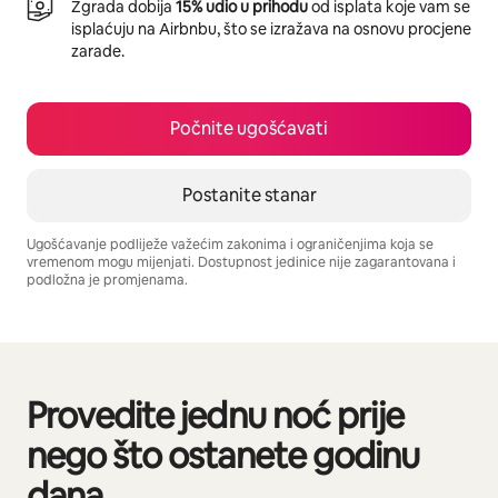
Zgrada dobija
15% udio u prihodu
od isplata koje vam se
isplaćuju na Airbnbu, što se izražava na osnovu procjene
zarade.
Počnite ugošćavati
Postanite stanar
Ugošćavanje podliježe važećim zakonima i ograničenjima koja se
vremenom mogu mijenjati. Dostupnost jedinice nije zagarantovana i
podložna je promjenama.
Vaša potencijalna zarada iznosi BAM1383 mjesečno
Provedite jednu noć prije
Prikazano 0 od 0 stavki
nego što ostanete godinu
dana