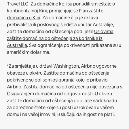
Travel LLC.
Za domaćine koji su ponudili smještaje u
kontinentalnoj Kini, primjenjuje se
Plan zaštite
domaćina u Kini
.
Za domaćine čija je država
prebivališta ili poslovnog sjedišta unutar Australije,
Zaštita domaćina od oštećenja podliježe
Uslovima
zaštite domaćina od oštećenja za korisnike iz
Australije
. Sva ograničenja pokrivenosti prikazana su u
američkim dolarima.
*Za smještaje u državi Washington, Airbnb ugovorne
obaveze u okviru Zaštite domaćina od oštećenja
pokrivene su polisom osiguranja koju je pribavio
Airbnb. Zaštita domaćina od oštećenja nije povezana s
Osiguranjem domaćina od odgovornosti. U okviru
Zaštite domaćina od oštećenja dobijate nadoknadu
za određene štete koje su gosti uzrokovali u vašem
domu i na vašoj imovini, u slučaju da ih gost ne plati.