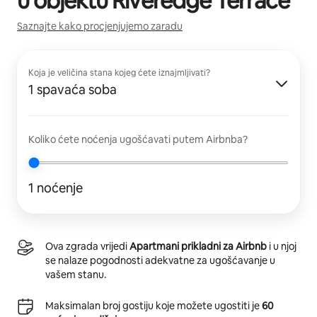
u objektu
Riveredge Terrace
Saznajte kako procjenjujemo zaradu
Koja je veličina stana kojeg ćete iznajmljivati?
1 spavaća soba
Koliko ćete noćenja ugošćavati putem Airbnba?
1 noćenje
Ova zgrada vrijedi
Apartmani prikladni za Airbnb
i u njoj
se nalaze pogodnosti adekvatne za ugošćavanje u
vašem stanu.
Maksimalan broj gostiju koje možete ugostiti je
60