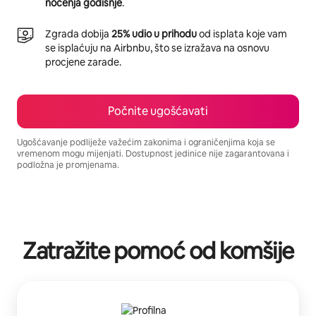
noćenja godišnje
.
Zgrada dobija
25% udio u prihodu
od isplata koje vam
se isplaćuju na Airbnbu, što se izražava na osnovu
procjene zarade.
Počnite ugošćavati
Ugošćavanje podliježe važećim zakonima i ograničenjima koja se
vremenom mogu mijenjati. Dostupnost jedinice nije zagarantovana i
podložna je promjenama.
Vaša potencijalna zarada iznosi BAM1083 mjesečno
Zatražite pomoć od komšije