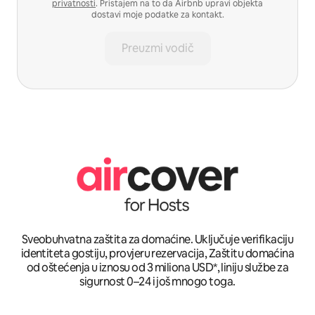
privatnosti
. Pristajem na to da Airbnb upravi objekta
dostavi moje podatke za kontakt.
Preuzmi vodič
Sveobuhvatna zaštita za domaćine. Uključuje verifikaciju
identiteta gostiju, provjeru rezervacija, Zaštitu domaćina
od oštećenja u iznosu od 3 miliona USD*, liniju službe za
sigurnost 0–24 i još mnogo toga.