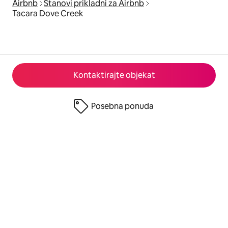
Airbnb
Stanovi prikladni za Airbnb
Tacara Dove Creek
Kontaktirajte objekat
Posebna ponuda
© 2026 Airbnb, Inc.
Privatnost
·
Uslovi