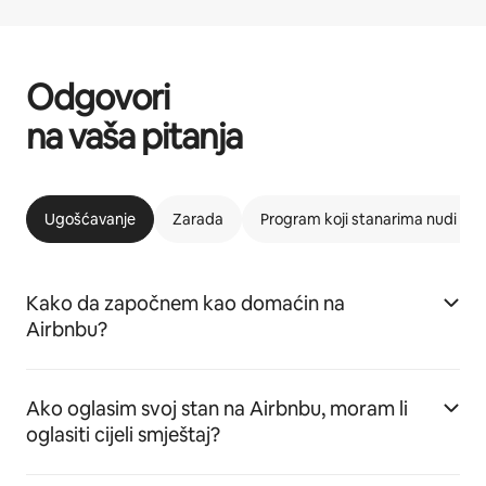
Odgovori
na vaša pitanja
Ugošćavanje
Zarada
Program koji stanarima nudi m
Kako da započnem kao domaćin na
Airbnbu?
Ako oglasim svoj stan na Airbnbu, moram li
oglasiti cijeli smještaj?