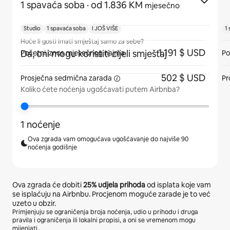
1 spavaća soba
· od 1.836 KM
mjesečno
Studio
1 spavaća soba
I JOŠ VIŠE
1
Hoće li gosti imati smještaj samo za sebe?
1.191 $ USD
Da, oni mogu koristiti cijeli smještaj
Početni iznos mjesečnog najma
Po
502 $ USD
Prosječna sedmična
zarada
Pr
Koliko ćete noćenja ugošćavati putem Airbnba?
1 noćenje
Ova zgrada vam omogućava ugošćavanje do najviše 90
noćenja godišnje
Ova zgrada će dobiti
25%
udjela prihoda
od isplata koje vam
se isplaćuju na Airbnbu. Procjenom moguće zarade je to već
uzeto u obzir.
Primjenjuju se ograničenja broja noćenja, udio u prihodu i druga
pravila i ograničenja ili lokalni propisi, a oni se vremenom mogu
mijenjati.