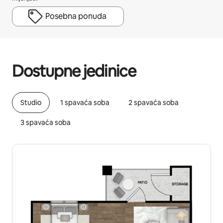
Posebna ponuda
Vaša potencijalna zarada iznosi BAM763 mjesečno
Dostupne jedinice
Studio
1 spavaća soba
2 spavaća soba
3 spavaća soba