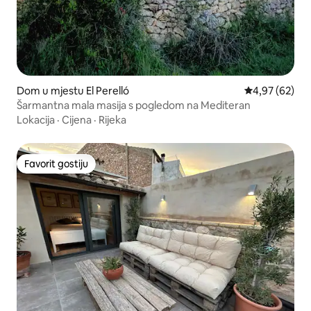
Dom u mjestu El Perelló
Prosječna ocje
4,97 (62)
Šarmantna mala masija s pogledom na Mediteran
Lokacija
·
Cijena
·
Rijeka
Favorit gostiju
Favorit gostiju