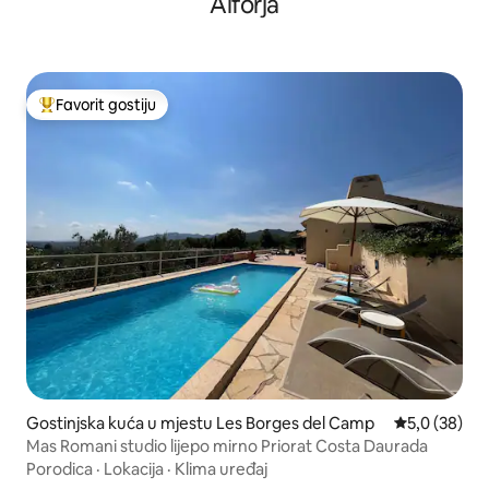
Alforja
Favorit gostiju
Glavni favorit gostiju
Gostinjska kuća u mjestu Les Borges del Camp
Prosječna ocj
5,0 (38)
Mas Romani studio lijepo mirno Priorat Costa Daurada
Porodica
·
Lokacija
·
Klima uređaj