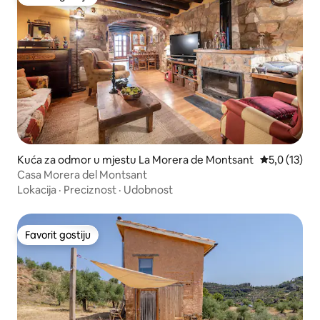
Favorit gostiju
Kuća za odmor u mjestu La Morera de Montsant
Prosječna oc
5,0 (13)
Casa Morera del Montsant
Lokacija
·
Preciznost
·
Udobnost
Favorit gostiju
Favorit gostiju