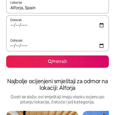
Lokacija
Kad rezultati budu dostupni, krećite se gore i dolje pomoću strel
Dolazak
Odlazak
Pretraži
Najbolje ocijenjeni smještaji za odmor na
lokaciji: Alforja
Gosti se slažu: ovi smještaji imaju visoku ocjenu po
pitanju lokacije, čistoće i još kategorija.