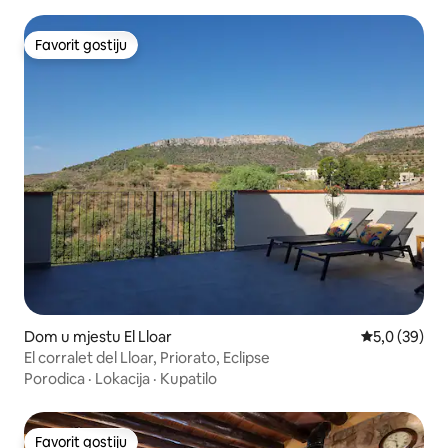
Favorit gostiju
Favorit gostiju
Dom u mjestu El Lloar
Prosječna ocj
5,0 (39)
El corralet del Lloar, Priorato, Eclipse
Porodica
·
Lokacija
·
Kupatilo
Favorit gostiju