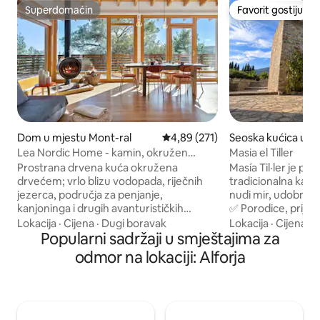
Superdomaćin
Favorit gostiju
Superdomaćin
Favorit gostiju
Dom u mjestu Mont-ral
Prosječna ocjena: 4,89 od 5, rece
4,89 (271)
Seoska kućica u m
gona
Lea Nordic Home - kamin, okružen
Masia el Tiller
šumom
Prostrana drvena kuća okružena
Masía Til·ler je pr
drvećem; vrlo blizu vodopada, riječnih
tradicionalna kata
jezerca, područja za penjanje,
nudi mir, udobnost
kanjoninga i drugih avanturističkih
✅ Porodice, prijate
sportova. Prilagođeno radnicima na
Rustikalni dnevni 
Lokacija
·
Cijena
·
Dugi boravak
Lokacija
·
Cijena
·
U
daljinu i rad na daljinu s dobrom Wi-Fi
Popularni sadržaji u smještajima za
kuhinja i spavaće
mrežom. Veliki prozori s savršenom
Privatni vrtovi, roš
odmor na lokaciji: Alforja
privatnošću. Moderan udoban kamin
Aktivnosti: planinar
tokom zime. Naći ćete sve što je
staze, degustacije v
potrebno za ugodnu posjetu s
Potrošni materijal 
porodicom, prijateljima ili kolegama, u
ogrjev itd.) ❌ ZABRANJENE ZABAVE
Mont-ralu, području najboljeg kvaliteta.
Lokacija: 20 min o