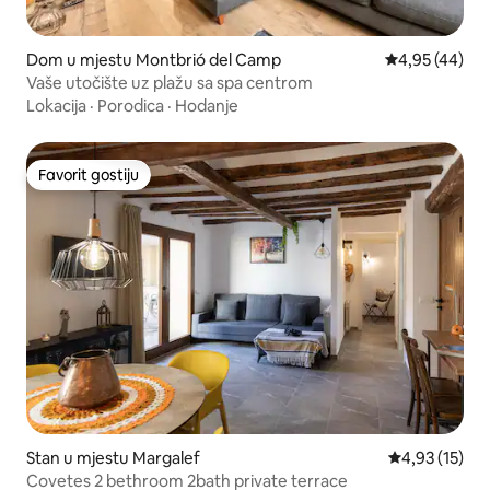
Dom u mjestu Montbrió del Camp
Prosječna ocje
4,95 (44)
Vaše utočište uz plažu sa spa centrom
Lokacija
·
Porodica
·
Hodanje
Favorit gostiju
Favorit gostiju
Stan u mjestu Margalef
Prosječna ocje
4,93 (15)
Covetes 2 bethroom 2bath private terrace