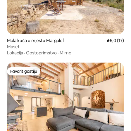
Mala kuća u mjestu Margalef
Prosječna oc
5,0 (17)
Maset
Lokacija
·
Gostoprimstvo
·
Mirno
Favorit gostiju
Favorit gostiju