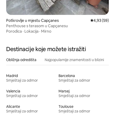
Potkrovlje u mjestu Capçanes
Prosječna ocje
4,93 (59)
Penthouse s terasom u Capçanesu
Porodica
·
Lokacija
·
Mirno
Destinacije koje možete istražiti
Obližnja odredišta
Najpopularnije znamenitosti u blizini
Madrid
Barcelona
Smještaji za odmor
Smještaji za odmor
Valencia
Marsej
Smještaji za odmor
Smještaji za odmor
Alicante
Toulouse
Smještaji za odmor
Smještaji za odmor