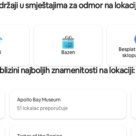
pješčane plaže, lokalnih restora
držaji u smještajima za odmor na lokacij
centra grada. Nakon cjelodnev
istraživanja i uživanja u lokalnim
vibracijama, vratite se u Tiny S
biste se isključili dok uživate u 
zvukovima prirode oko vatre n
otvorenom koja vodi u vedru z
noć.
Besplat
i
Bazen
sklop
blizini najboljih znamenitosti na lokaciji
Apollo Bay Museum
51 lokalac preporučuje