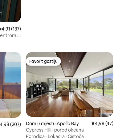
rosječna ocjena: 4,91 od 5, recenzija: 137
4,91 (137)
centrom i
Favorit gostiju
Favorit gostiju
Dom u mjestu Apollo Bay
Prosječna ocjena: 4,98
4,98 (47)
rosječna ocjena: 4,98 od 5, recenzija: 207
4,98 (207)
Cypress Hill - pored okeana
Porodica
·
Lokacija
·
Čistoća