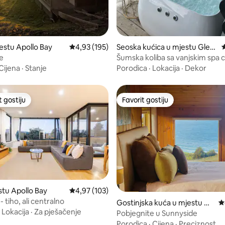
stu Apollo Bay
Prosječna ocjena: 4,93 od 5, recenzija: 195
4,93 (195)
Seoska kućica u mjestu Glen
P
aire
e
Šumska koliba sa vanjskim spa 
nevjerovatnim pogledom
Cijena
·
Stanje
Porodica
·
Lokacija
·
Dekor
t gostiju
Favorit gostiju
vorit gostiju
Favorit gostiju
d 5, recenzija: 263
stu Apollo Bay
Prosječna ocjena: 4,97 od 5, recenzija: 103
4,97 (103)
 tiho, ali centralno
Gostinjska kuća u mjestu W
P
·
Lokacija
·
Za pješačenje
ongarra
Pobjegnite u Sunnyside
Porodica
·
Cijena
·
Preciznost