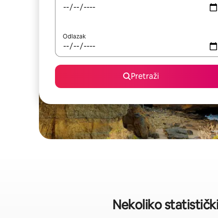
Odlazak
Pretraži
Nekoliko statistič