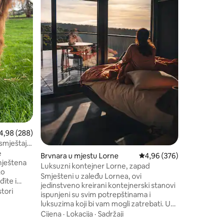
osjetiti
Lokacija
ove divn
šarmom st
osmišljen
drva, kom
krevet će
zauvijek! Prostrani salon s pogledom na
privatno
svjetloš
zelena b
osječna ocjena: 4,98 od 5, recenzija: 288
4,98 (288)
 smještaj
e
Brvnara u mjestu Lorne
Prosječna ocjena: 4,96 
4,96 (376)
mještena
Luksuzni kontejner Lorne, zapad
ko
Smješteni u zaleđu Lornea, ovi
đite i
jedinstveno kreirani kontejnerski stanovi
a,
tori
ispunjeni su svim potrepštinama i
. Uživajte
luksuzima koji bi vam mogli zatrebati. Uz
e
potpuno opremljenu čajnu kuhinju, ovi
Cijena
·
Lokacija
·
Sadržaji