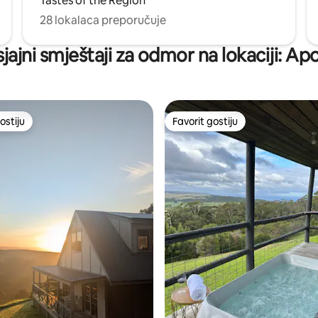
Tastes of the Region
28 lokalaca preporučuje
sjajni smještaji za odmor na lokaciji: Ap
ostiju
Favorit gostiju
ostiju
Favorit gostiju
d 5, recenzija: 345