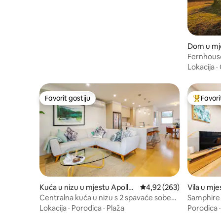
Dom u mje
Fernhous
Lokacija
·
Favorit gostiju
Favori
Favorit gostiju
Glavni fa
Kuća u nizu u mjestu Apollo
Prosječna ocjena: 4,92 o
4,92 (263)
Vila u mje
Bay
Centralna kuća u nizu s 2 spavaće sobe
Samphire -
na plaži
Lokacija
·
Porodica
·
Plaža
Porodica