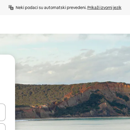
Neki podaci su automatski prevedeni. 
Prikaži izvorni jezik
e pomoću strelica ili ih pregledajte dodirom ili povlačenjem prsta.