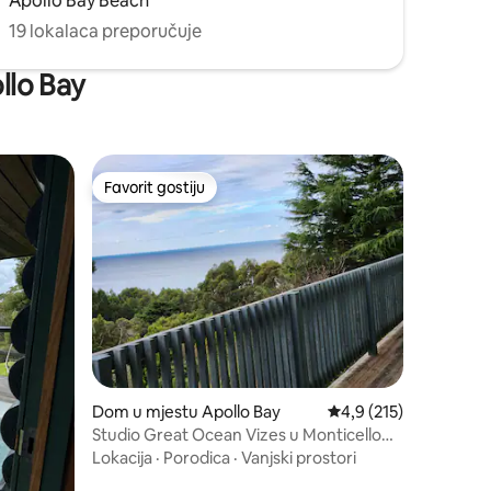
Apollo Bay Beach
19 lokalaca preporučuje
ollo Bay
Favorit gostiju
Favorit gostiju
Dom u mjestu Apollo Bay
Prosječna ocjena: 4,9 
4,9 (215)
Studio Great Ocean Vizes u Monticello
Apollo Bayu
Lokacija
·
Porodica
·
Vanjski prostori