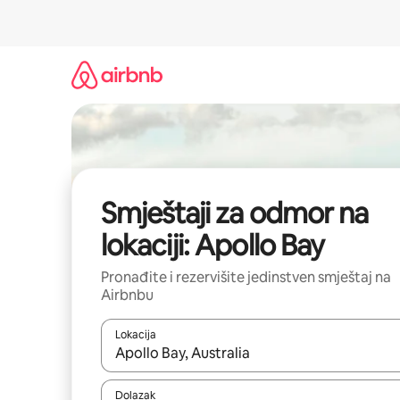
Pređi
na
sadržaj
Smještaji za odmor na
lokaciji: Apollo Bay
Pronađite i rezervišite jedinstven smještaj na
Airbnbu
Lokacija
Kad rezultati budu dostupni, krećite se gore i dolj
Dolazak