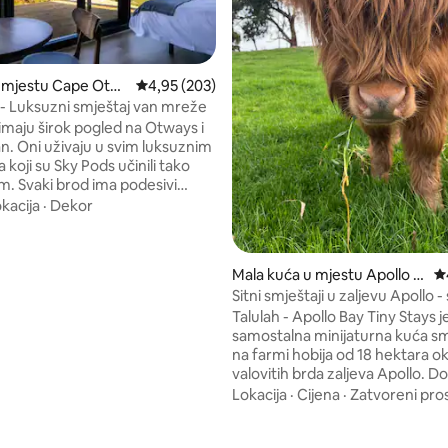
d 5, recenzija: 360
u mjestu Cape Otw
Prosječna ocjena: 4,95 od 5, recenzija: 203
4,95 (203)
1 - Luksuzni smještaj van mreže
imaju širok pogled na Otways i
an. Oni uživaju u svim luksuznim
 koji su Sky Pods učinili tako
m. Svaki brod ima podesivi
upravljač, bračni krevet u
kacija
·
Dekor
i okružen prozorima od poda
a. Projektor sa ekranom od 100
učnikom sa plavim zubima Sonos i
Mala kuća u mjestu Apollo B
Pr
m bežičnim internetom.
ay
Sitni smještaji u zaljevu Apollo -
itetni kuhinjski aparati,
na farmi Tiny Talulah
Talulah - Apollo Bay Tiny Stays j
i frižider u baru, ploču za
samostalna minijaturna kuća s
mikrovalnu pećnicu, Nespresso
na farmi hobija od 18 hektara o
g čajnik i toster i grijanje i
valovitih brda zaljeva Apollo. Do
obrnutog ciklusa.
posjetite našu zvjernicu životinj
Lokacija
·
Cijena
·
Zatvoreni pros
uključujući naše predivne krave
u laganoj šetnji od 1 km do mek