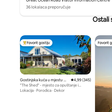
Great Ocean Road Visitor Information Centre
36 lokalaca preporučuje
Ostali 
Favorit gostiju
Favorit g
Glavni favorit gostiju
Favorit g
Gostinjska kuća u mjestu Ma
Prosječna ocjena: 4,99 o
4,99 (345)
rengo
"The Shed" - mjesto za opuštanje i
uživanje.
Lokacija
·
Porodica
·
Dekor