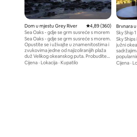
Dom u mjestu Grey River
Prosječna ocjena: 4,89 o
4,89 (360)
Brvnara 
ay
Sea Oaks - gdje se grm susreće s morem
Sky Ship 
Sea Oaks - gdje se grm susreće s morem.
Sky Ships 
Opustite se i uživajte u znamenitostima i
južni oke
zvukovima jedne od najizoliranijih plaža
sadržajima
duž Velikog okeanskog puta. Probudite
popularni
se uz prelijepa svitanja iznad vode i
daljinski 
Cijena
·
Lokacija
·
Kupatilo
Cijena
·
Lo
uživajte u prirodnom okruženju,
potpunost
uključujući redovne posjete
do plafon
nevjerovatnih divljih životinja. Prošetajte
inča i zv
preko puta, do često osamljenog dijela
besplatni
plaže, gdje možete istražiti ili se
Visokokval
jednostavno opustiti. Smješten skoro na
uključujuć
pola puta između Lornea i Apollo Baya i
kuhanje, 
samo nekoliko minuta udaljen od Wye
aparat, sme
River Puba i Caféa, to je odlično mjesto.
hlađenje 