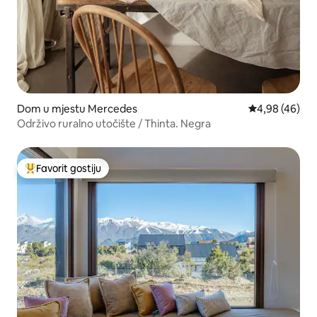
Dom u mjestu Mercedes
Prosječna ocje
4,98 (46)
Održivo ruralno utočište / Thinta. Negra
Favorit gostiju
Glavni favorit gostiju