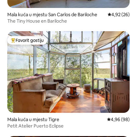
Mala kuća u mjestu San Carlos de Bariloche
Prosječna ocje
4,92 (26)
The Tiny House en Bariloche
Favorit gostiju
Glavni favorit gostiju
Mala kuća u mjestu Tigre
Prosječna ocje
4,96 (98)
Petit Atelier Puerto Eclipse