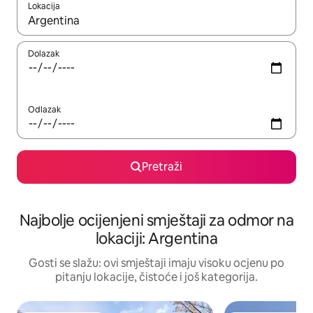
Lokacija
Kad rezultati budu dostupni, krećite se gore i dolje pomoću strel
Dolazak
Odlazak
Pretraži
Najbolje ocijenjeni smještaji za odmor na
lokaciji: Argentina
Gosti se slažu: ovi smještaji imaju visoku ocjenu po
pitanju lokacije, čistoće i još kategorija.