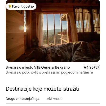
Favorit gostiju
Glavni favorit gostiju
Brvnara u mjestu Villa General Belgrano
Prosječna ocje
4,95 (57)
Brvnara u potkrovlju s prekrasnim pogledom na Sierre
Destinacije koje možete istražiti
Druge vrste smještaja
Aktivnosti