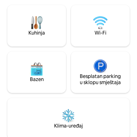
gurmansku kuhinju
4 km - Udaljenost do Cerro Catedrala: 20
u sklopu apartmana, u
km Ako nemate vlastiti prevoz, postoji
glavne spavaće sobe
javni prevoz putnika 20 minuta hoda od
dodatna kreveta u 
kuće, a iznajmljivanje bicikla je udaljeno
čajnom kuhinjom. Ova jedinstvena super
20 minuta hoda. Svaka privatna soba
moderna planinska
Kuhinja
Wi-Fi
uključuje:. Bračni krevet (180*200). LCD
gostiju
TV. WI-FI. Privatno kupatilo s pogledom
na lagunu Govorim tečni španski,
engleski i portugalski (maternji jezik).
Javite mi ako imate dodatnih pitanja prije
nego što rezervišete!! Radujem se što ću
vam poželjeti dobrodošlicu u Bariloche!
Besplatan parking
Bazen
u sklopu smještaja
Klima-uređaj