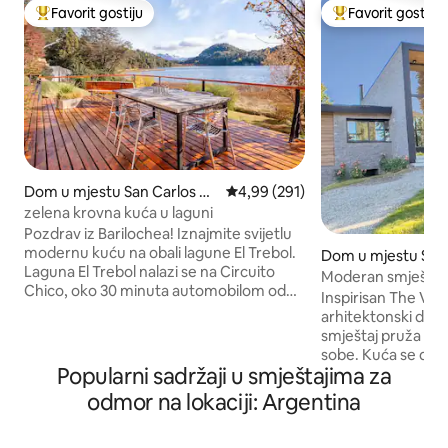
Favorit gostiju
Favorit gostiju
Glavni favorit gostiju
Glavni favorit gost
Dom u mjestu San Carlos de
Prosječna ocjena: 4,99 od 5, rece
4,99 (291)
Bariloche
zelena krovna kuća u laguni
Pozdrav iz Barilochea! Iznajmite svijetlu
modernu kuću na obali lagune El Trebol.
Dom u mjestu San 
Laguna El Trebol nalazi se na Circuito
ariloche
Moderan smještaj: g
Chico, oko 30 minuta automobilom od
skijališta Catedral
Inspirisan The Vie
centra Barilochea. Kada se pronađe na
arhitektonski diza
„Circuito Chico”, udaljeni ste nekoliko
smještaj pruža odl
kilometara od mjesta nevjerovatne
sobe. Kuća se dob
ljepote: - Udaljenost od Cerro
Popularni sadržaji u smještajima za
Country Clubu u bl
Campanario (sedmi najbolji pogled na
Gutiérrez. Idealan 
odmor na lokaciji: Argentina
svijet! ) : 2 km - Udaljenost od Švicarske
podrum. blatnjavu 
kolonije: 5 km - Udaljenost do vidikovca:
koja uključuje dnev
3 km - Udaljenost poluostrva San Pedro: