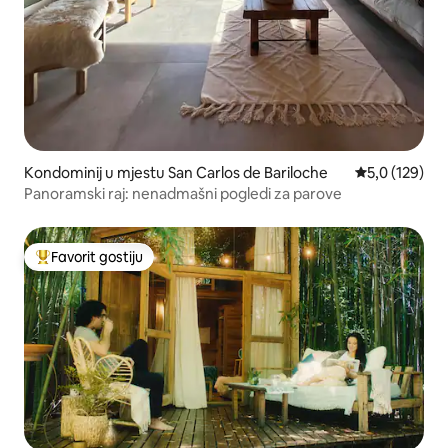
Kondominij u mjestu San Carlos de Bariloche
Prosječna ocje
5,0 (129)
Panoramski raj: nenadmašni pogledi za parove
Favorit gostiju
Glavni favorit gostiju