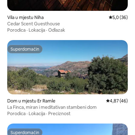
Vila u mjestu Niha
Prosječna ocj
5,0 (36)
Cedar Scent Guesthouse
Porodica
·
Lokacija
·
Odlazak
Superdomaćin
Superdomaćin
Dom u mjestu Er Ramle
Prosječna ocje
4,87 (46)
La Finca, miran i meditativan stambeni dom
Porodica
·
Lokacija
·
Preciznost
Superdomaćin