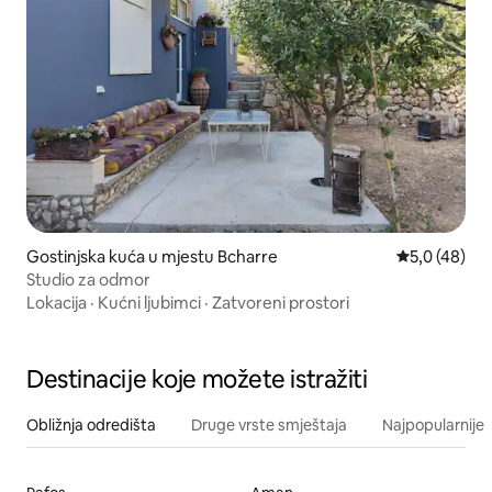
Gostinjska kuća u mjestu Bcharre
Prosječna ocj
5,0 (48)
Studio za odmor
Lokacija
·
Kućni ljubimci
·
Zatvoreni prostori
Destinacije koje možete istražiti
Obližnja odredišta
Druge vrste smještaja
Najpopularnije z