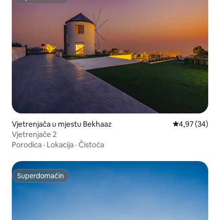
Superdomaćin
Vjetrenjača u mjestu Bekhaaz
Prosječna ocje
4,97 (34)
Vjetrenjače 2
Porodica
·
Lokacija
·
Čistoća
Superdomaćin
Superdomaćin