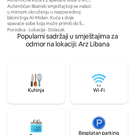
zvijezdama. Ovo je
Ehdena
Autentičan libanski smještaj koji se nalazi
njegovog doma.
u mirnom okruženju u neposrednoj
blizini trga Al-Midan. Kuća s dvije
spavaće sobe koja može primiti do 5
osoba, dnevna soba , mala čajna kuhinja i
Porodica
·
Lokacija
·
Dolazak
vrlo prostran vanjski prostor s 24/24
Popularni sadržaji u smještajima za
električne energije i parkingom za
odmor na lokaciji: Arz Libana
automobile koji su dostupni u sklopu
objekta. Profesionalni turistički vodič
dostupan na zahtjev kako bi vam
osigurao da se dobro provedete tokom
boravka i istražite područje i njegovu
ljepotu iz očiju lokalnog , a na zahtjev se
mogu dogovoriti i sve vrste aktivnosti
Kuhinja
Wi-Fi
Besplatan parking