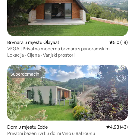
Brvnara u mjestu Qlayaat
Prosječna oc
5,0 (18)
VEGA | Privatna moderna brvnara s panoramskim
pogledom
Lokacija
·
Cijena
·
Vanjski prostori
Superdomaćin
Superdomaćin
Dom u mjestu Edde
Prosječna ocje
4,93 (43)
Privatni bazen i vrt u dolini Vino u Batrounu