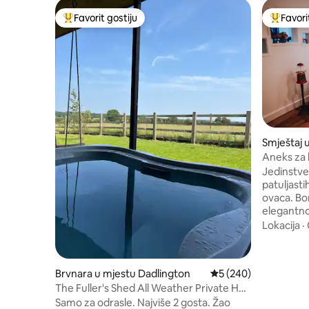
Favorit gostiju
Favori
Glavni favorit gostiju
Glavni fa
Smještaj 
Aneks za 
Jedinstve
patuljasti
ovaca. Bo
elegantn
otvorenog
Lokacija
·
prirodu i 
uključujuć
alpake). D
Brvnara u mjestu Dadlington
Prosječna ocjena: 5 o
5 (240)
alpaka dečacima. Dva
The Fuller's Shed All Weather Private Hot
krevetom i
Tub
Samo za odrasle. Najviše 2 gosta. Žao
salon s e