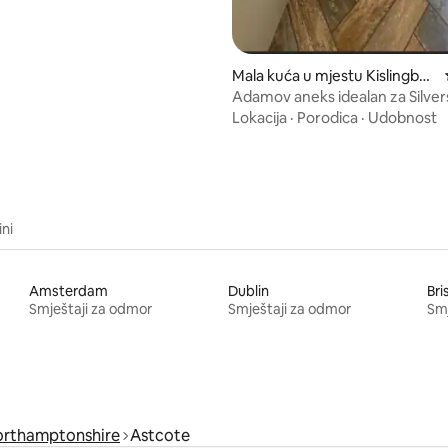
Mala kuća u mjestu Kislingbur
y
Adamov aneks idealan za Silver
putovanja i šetnje
Lokacija
·
Porodica
·
Udobnost
ini
Amsterdam
Dublin
Bri
Smještaji za odmor
Smještaji za odmor
Smj
orthamptonshire
Astcote