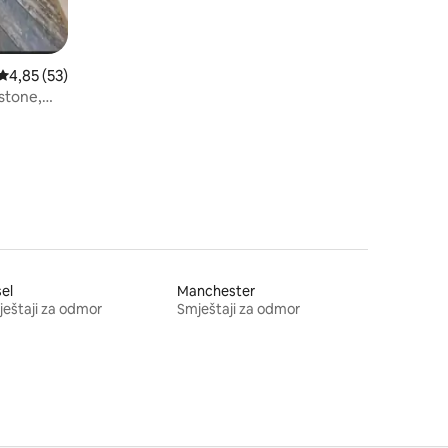
Prosječna ocjena: 4,85 od 5, recenzija: 53
4,85 (53)
stone,
sel
Manchester
eštaji za odmor
Smještaji za odmor