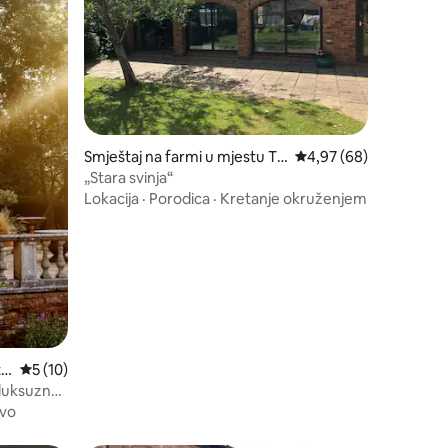
Smještaj na farmi u mjestu To
Prosječna ocjena: 4,97
4,97 (68)
wcester
„Stara svinja“
Lokacija
·
Porodica
·
Kretanje okruženjem
to
Prosječna ocjena: 5 od 5, recenzija: 10
5 (10)
 luksuzno
vo