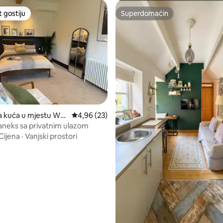
t gostiju
Superdomaćin
vorit gostiju
Superdomaćin
od 5, recenzija: 42
a kuća u mjestu Wes
Prosječna ocjena: 4,96 od 5, recenzija: 23
4,96 (23)
mptonshire
aneks sa privatnim ulazom
Cijena
·
Vanjski prostori