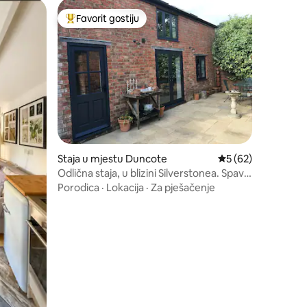
Favorit gostiju
Glavni favorit gostiju
Staja u mjestu Duncote
Prosječna ocjena: 5
5 (62)
Odlična staja, u blizini Silverstonea. Spava
2-4.
Porodica
·
Lokacija
·
Za pješačenje