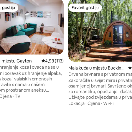
t gostiju
Favorit gostiju
vorit gostiju
Favorit gostiju
u mjestu Gayton
Prosječna ocjena: 4,93 od 5, recenzija: 113
4,93 (113)
hranjenje koza i ovaca na selu
Mala kuća u mjestu Bucking
P
ni boravak uz hranjenje alpaka,
hamshire
Drvena brvnara s privatnom 
h koza i valaiskih crnonosih
kadom
Zakoračite u svijet mira i privatn
ravite s nama u našem
osamljenoj brvnari. Savršeno o
om prostranom aneksu
za romantiku, opuštanje i dašak
 tipa, uživajte u pogledu na
Cijena
·
TV
Uživajte pod zvijezdama u priva
hranjenju naših životinja,
masažnoj kadi, udobno se smjes
Lokacija
·
Cijena
·
Wi-Fi
i i našu najnoviju Criu (bebu
pored peći na drva, mirisu seo
odatna opcija je šetnja s našim
i zvuku pjevanja ptica. S udobn
d 5, recenzija: 240
 aneksa s bračnim
bračnim krevetom, opremljen
 madracima EMMA, udoban
kupatilom, čajnom kuhinjom, ro
legantnim kaučem i potpuno
plin. Okružen slikovitim pješačkim