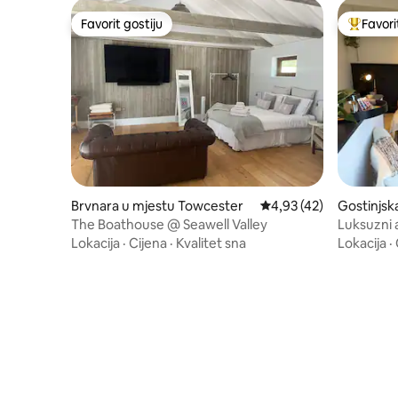
Favorit gostiju
Favori
Favorit gostiju
Glavni fa
Brvnara u mjestu Towcester
Prosječna ocjena: 4,93 
4,93 (42)
Gostinjsk
t Northa
The Boathouse @ Seawell Valley
Luksuzni 
Lokacija
·
Cijena
·
Kvalitet sna
Lokacija
·