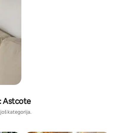
i: Astcote
 još kategorija.