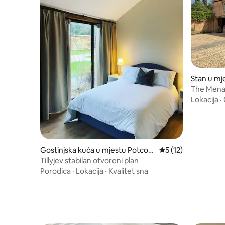
Stan u mj
The Mena
Lokacija
·
Gostinjska kuća u mjestu Potcot
Prosječna ocjena: 5 
5 (12)
e
Tillyjev stabilan otvoreni plan
Porodica
·
Lokacija
·
Kvalitet sna