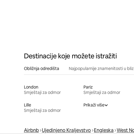
Destinacije koje možete istražiti
Obližnja odredišta
Najpopularnije znamenitosti u bliz
London
Pariz
Smještaji za odmor
Smještaji za odmor
Lille
Prikaži više
Smještaji za odmor
Airbnb
Ujedinjeno Kraljevstvo
Engleska
West N