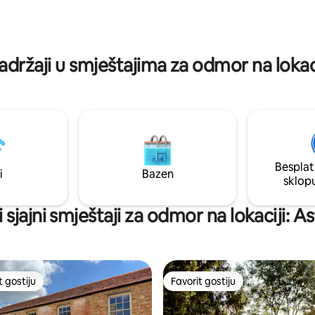
kuhinjom. Uživajte u
stazama, šarmantnim pubovima
storu za sjedenje izvan aneksa
obližnjim historijskim mjestima,
 uživali u svježem zraku i piću
savršeno romantično utočište 
 selu. 10 minuta od Silverstonea.
usporavanje, ponovno poveziva
adržaji u smještajima za odmor na lokac
stvaranje nezaboravnih uspom
Besplat
i
Bazen
sklop
i sjajni smještaji za odmor na lokaciji: A
t gostiju
Favorit gostiju
vorit gostiju
Favorit gostiju