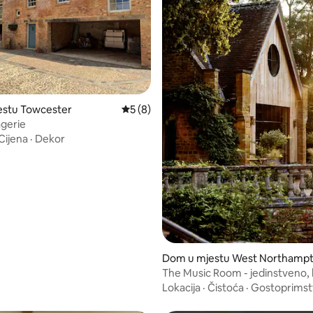
estu Towcester
Prosječna ocjena: 5 od 5, recenzija: 8
5 (8)
gerie
Cijena
·
Dekor
od 5, recenzija: 12
Dom u mjestu West Northamp
nshire
The Music Room - jedinstveno,
utočište
Lokacija
·
Čistoća
·
Gostoprimst