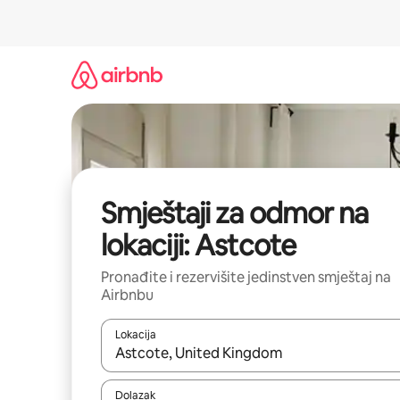
Pređi
na
sadržaj
Smještaji za odmor na
lokaciji: Astcote
Pronađite i rezervišite jedinstven smještaj na
Airbnbu
Lokacija
Kad rezultati budu dostupni, krećite se gore i dolj
Dolazak