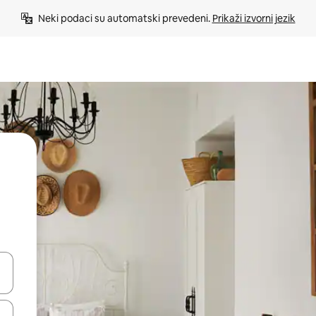
Neki podaci su automatski prevedeni. 
Prikaži izvorni jezik
e pomoću strelica ili ih pregledajte dodirom ili povlačenjem prsta.