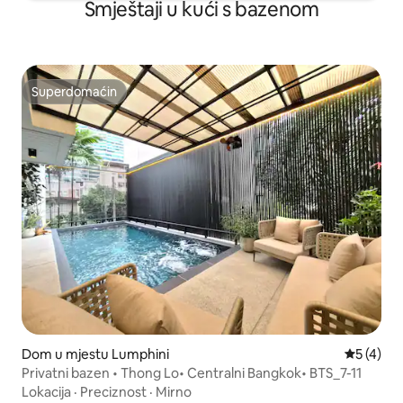
Smještaji u kući s bazenom
Superdomaćin
Superdomaćin
Dom u mjestu Lumphini
Prosječna
5 (4)
Privatni bazen • Thong Lo• Centralni Bangkok• BTS_7-11
Lokacija
·
Preciznost
·
Mirno