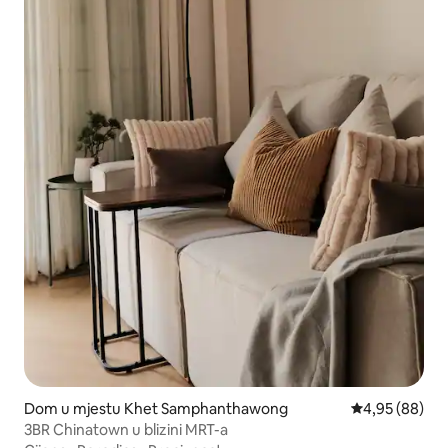
Dom u mjestu Khet Samphanthawong
Prosječna ocje
4,95 (88)
3BR Chinatown u blizini MRT-a