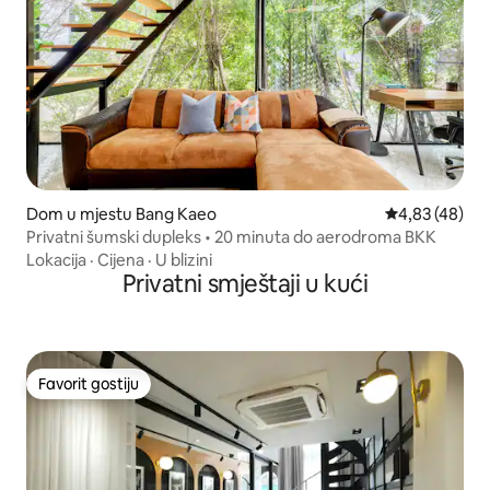
Dom u mjestu Bang Kaeo
Prosječna ocje
4,83 (48)
Privatni šumski dupleks • 20 minuta do aerodroma BKK
Lokacija
·
Cijena
·
U blizini
Privatni smještaji u kući
Favorit gostiju
Favorit gostiju