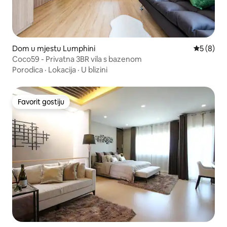
Dom u mjestu Lumphini
Prosječna 
5 (8)
Coco59 - Privatna 3BR vila s bazenom
Porodica
·
Lokacija
·
U blizini
Favorit gostiju
Favorit gostiju