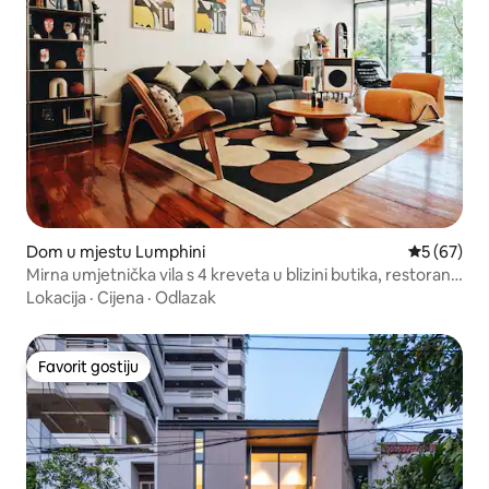
Dom u mjestu Lumphini
Prosječna o
5 (67)
Mirna umjetnička vila s 4 kreveta u blizini butika, restorana
i SPA centra
Lokacija
·
Cijena
·
Odlazak
Favorit gostiju
Favorit gostiju