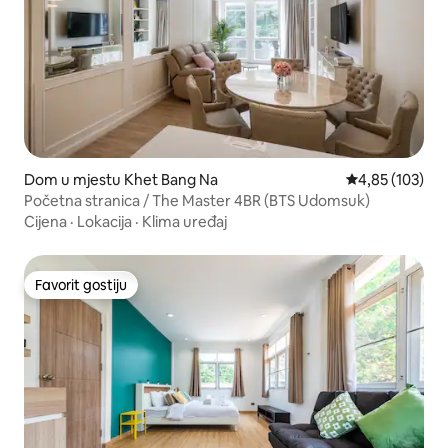
Dom u mjestu Khet Bang Na
Prosječna ocjen
4,85 (103)
Početna stranica / The Master 4BR (BTS Udomsuk)
Cijena
·
Lokacija
·
Klima uređaj
Favorit gostiju
Favorit gostiju