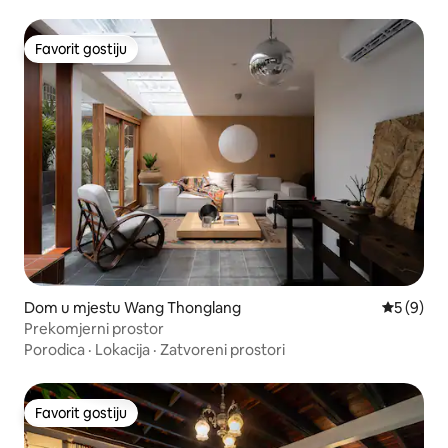
Favorit gostiju
Favorit gostiju
Dom u mjestu Wang Thonglang
Prosječna 
5 (9)
Prekomjerni prostor
Porodica
·
Lokacija
·
Zatvoreni prostori
Favorit gostiju
Favorit gostiju