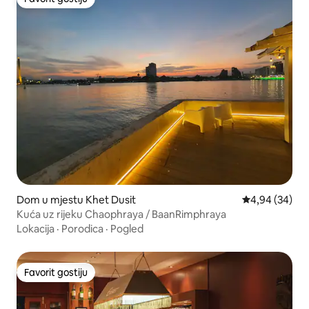
Favorit gostiju
Dom u mjestu Khet Dusit
Prosječna ocje
4,94 (34)
Kuća uz rijeku Chaophraya / BaanRimphraya
Lokacija
·
Porodica
·
Pogled
Favorit gostiju
Favorit gostiju