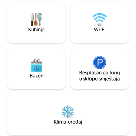
Samo 5 minuta hoda do MRT stanice
Ratchadaphisek. Jednostavan pristup 7-
11, lijepim kafićima i poznatim tržnicama
kao što su Jodd Fair, tržnica Chatuchak
itd.
Kuhinja
Wi-Fi
Besplatan parking
Bazen
u sklopu smještaja
Klima-uređaj