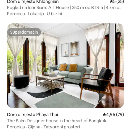
Dom u mjestu Khlong San
Prosječna o
5 (25)
Pogled na IconSiam. Art House | 250 m od BTS-a | 4 km od
Wat Aruna
Porodica
·
Lokacija
·
U blizini
Superdomaćin
Superdomaćin
Dom u mjestu Phaya Thai
Prosječna ocje
4,96 (79)
The Palm Designer house in the heart of Bangkok
Porodica
·
Cijena
·
Zatvoreni prostori