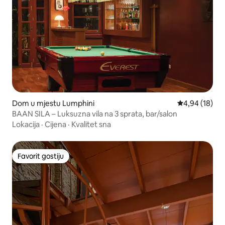
Dom u mjestu Lumphini
Prosječna ocje
4,94 (18)
BAAN SILA – Luksuzna vila na 3 sprata, bar/salon
Lokacija
·
Cijena
·
Kvalitet sna
Favorit gostiju
Favorit gostiju