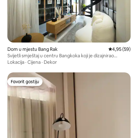
Dom u mjestu Bang Rak
Prosječna ocje
4,95 (59)
Svijetli smještaj u centru Bangkoka koji je dizajnirao
arhitekt
Lokacija
·
Cijena
·
Dekor
Favorit gostiju
Favorit gostiju