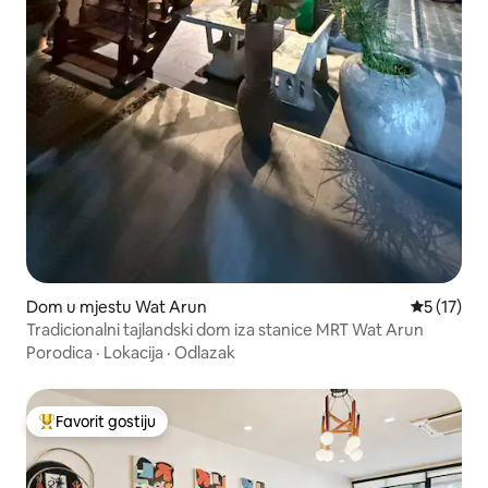
Dom u mjestu Wat Arun
Prosječna 
5 (17)
Tradicionalni tajlandski dom iza stanice MRT Wat Arun
Porodica
·
Lokacija
·
Odlazak
Favorit gostiju
Glavni favorit gostiju