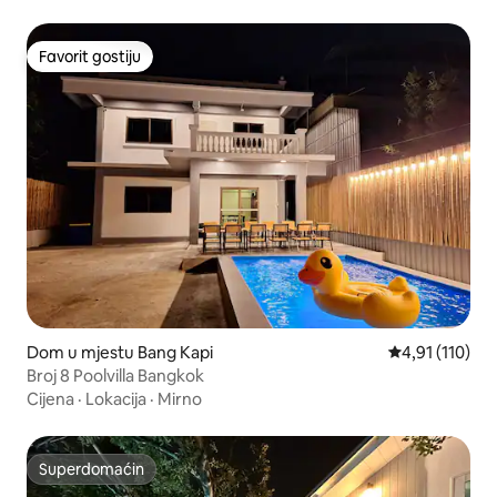
Favorit gostiju
Favorit gostiju
Dom u mjestu Bang Kapi
Prosječna ocje
4,91 (110)
Broj 8 Poolvilla Bangkok
Cijena
·
Lokacija
·
Mirno
Superdomaćin
Superdomaćin