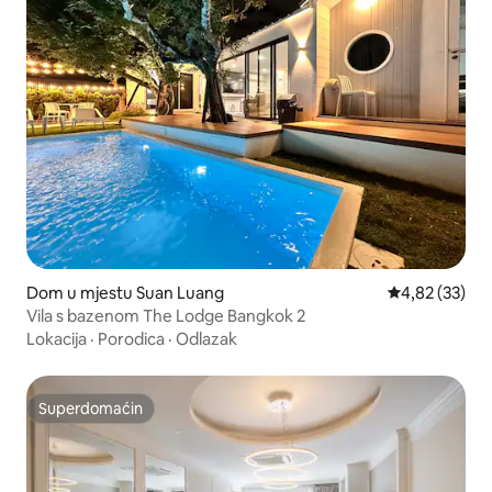
Dom u mjestu Suan Luang
Prosječna ocje
4,82 (33)
Vila s bazenom The Lodge Bangkok 2
Lokacija
·
Porodica
·
Odlazak
Superdomaćin
Superdomaćin