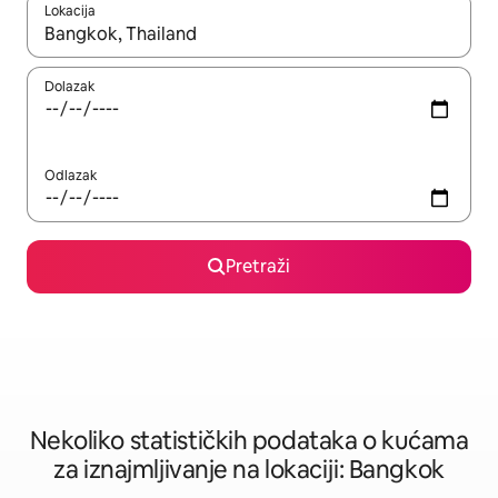
Lokacija
Kad rezultati budu dostupni, krećite se gore i dolje pomoću strel
Dolazak
Odlazak
Pretraži
Nekoliko statističkih podataka o kućama
za iznajmljivanje na lokaciji: Bangkok