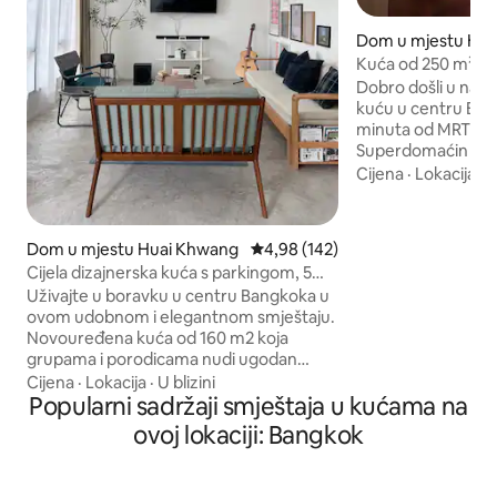
Dom u mjestu Hu
Kuća od 250 m² s 3
MRTRama, 9 ležaja,
Dobro došli u našu
među gostima
kuću u centru Ban
minuta od MRT st
Superdomaćin nud
privatnosti i prost
Cijena
·
Lokacija
·
K
Omiljeno među go
klimatizovano Savršen za porodice,
grupe ili duže bor
Dom u mjestu Huai Khwang
Prosječna ocjena: 4,98 od 5, rece
4,98 (142)
udobno primiti do 7
Cijela dizajnerska kuća s parkingom, 5
spavaće sobe, više
minuta do MRT-a
Uživajte u boravku u centru Bangkoka u
veliki prostor za objedo
ovom udobnom i elegantnom smještaju.
Suvarnabhumi 23 k
Novouređena kuća od 160 m2 koja
Aerodrom Don Mue
grupama i porodicama nudi ugodan
Blizu mnogih među
prostor. Ima sve što vam može pomoći
mnogih vrhunskih 
Cijena
·
Lokacija
·
U blizini
da se osjećate kao kod kuće, uključujući 1
Popularni sadržaji smještaja u kućama na
bračni krevet, dnevni boravak (kauč na
ovoj lokaciji: Bangkok
razvlačenje), 2 kupatila, Wi-Fi, Netflix,
mašinu za pranje i sušenje veša, radni
prostor i dobro opremljenu kuhinju.