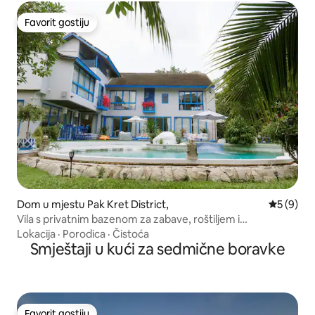
Favorit gostiju
Favorit gostiju
Dom u mjestu Pak Kret District,
Prosječna 
5 (9)
Vila s privatnim bazenom za zabave, roštiljem i
karaokama, za više od 10 osoba
Lokacija
·
Porodica
·
Čistoća
Smještaji u kući za sedmične boravke
Favorit gostiju