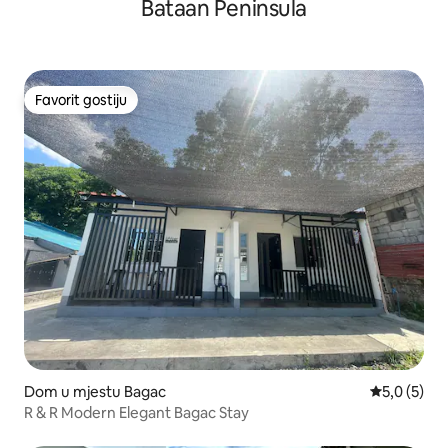
Bataan Peninsula
Favorit gostiju
Favorit gostiju
Dom u mjestu Bagac
Prosječna o
5,0 (5)
R & R Modern Elegant Bagac Stay