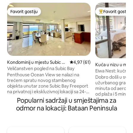
Favorit gostiju
Favorit gostiju
Favorit gostiju
Glavni favorit gost
Kondominij u mjestu Subic Ba
Prosječna ocjena: 4,97 od 5, rec
4,97 (61)
Kuća u nizu u mjes
y Freeport Zone
Veličanstven pogled na Subic Bay
Bay Freeport Zon
Eiwa Nest: kućni lj
Penthouse Ocean View se nalazi na
Netflix, doručak, 
Dobro došli u svoj
trećem spratu novog stambenog
užurbanog gradsk
objekta unutar zone Subic Bay Freeport
minuta od aerodro
na privatnoj i ekskluzivnoj lokaciji sa 24-
od plaža i 5 minut
satnom zaštitom. 6 apartmanskih soba
Popularni sadržaji u smještajima za
ovaj udobni apart
sa kupatilom za svaku sobu, soba za
metara otvara se 
odmor na lokaciji: Bataan Peninsula
vozača ili soba za služavku sa vlastitim
kadom, roštiljem i
kupatilom, dnevni boravak okrenut
ISTAKNUTE KARAKTERI
prema zalivu Subic, brz i besplatan Wi-Fi,
kreveti •Vanjska k
2 pametna televizora sa ravnim
vodom •Dvorište z
ekranom, 4 privatna natkrivena parking