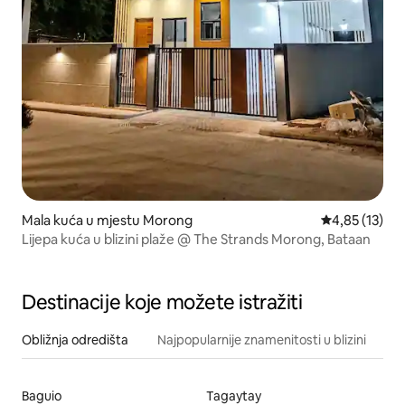
Mala kuća u mjestu Morong
Prosječna ocje
4,85 (13)
Lijepa kuća u blizini plaže @ The Strands Morong, Bataan
Destinacije koje možete istražiti
Obližnja odredišta
Najpopularnije znamenitosti u blizini
Baguio
Tagaytay