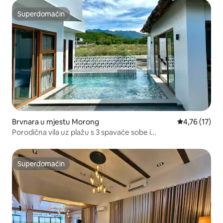
Superdomaćin
Superdomaćin
Brvnara u mjestu Morong
Prosječna ocje
4,76 (17)
Porodična vila uz plažu s 3 spavaće sobe i
bazenom•Morong•Za 10 osoba
Superdomaćin
Superdomaćin