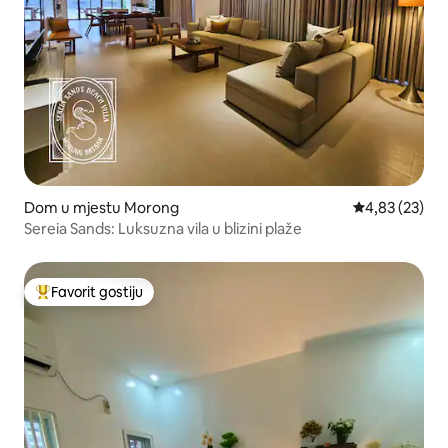
Dom u mjestu Morong
Prosječna ocje
4,83 (23)
Sereia Sands: Luksuzna vila u blizini plaže
Favorit gostiju
Glavni favorit gostiju