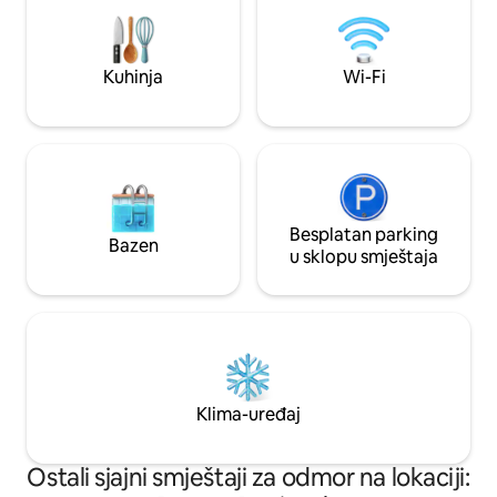
Fi •Roštilj •Objed
mjesta, kuhinja sa pećnicom i
•Viseća ležaljka •Č
mikrovalnom pećnicom, veliki balkon sa
•Ograđeno naselje
pogledom na cijeli zaliv Subic koji
dnevno •Klima-ure
Kuhinja
Wi-Fi
oduzima dah. Bazenom upravlja Trillo
kućne ljubimce* 
Bay Villas, primjenjuje se naknada za ulaz.
Besplatan parking
Bazen
u sklopu smještaja
Klima-uređaj
Ostali sjajni smještaji za odmor na lokaciji: