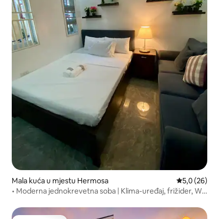
Mala kuća u mjestu Hermosa
Prosječna ocj
5,0 (26)
• Moderna jednokrevetna soba | Klima-uređaj, frižider, Wi-
Fi i parking.