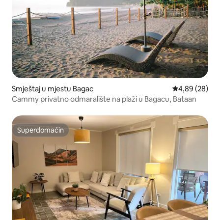
Smještaj u mjestu Bagac
Prosječna ocje
4,89 (28)
Cammy privatno odmaralište na plaži u Bagacu, Bataan
Superdomaćin
Superdomaćin