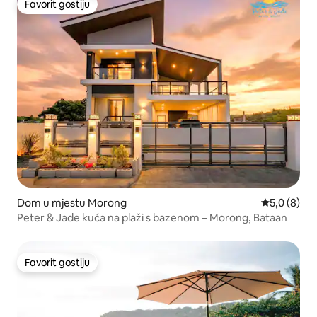
Favorit gostiju
Favorit gostiju
Dom u mjestu Morong
Prosječna oc
5,0 (8)
Peter & Jade kuća na plaži s bazenom – Morong, Bataan
Favorit gostiju
Favorit gostiju