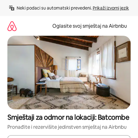
Pređi
Neki podaci su automatski prevedeni. 
Prikaži izvorni jezik
na
sadržaj
Oglasite svoj smještaj na Airbnbu
Smještaji za odmor na lokaciji: Batcombe
Pronađite i rezervišite jedinstven smještaj na Airbnbu