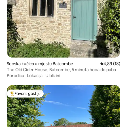
Seoska kućica u mjestu Batcombe
Prosječna ocje
4,89 (18)
The Old Cider House, Batcombe, 5 minuta hoda do paba
Porodica
·
Lokacija
·
U blizini
Favorit gostiju
Glavni favorit gostiju