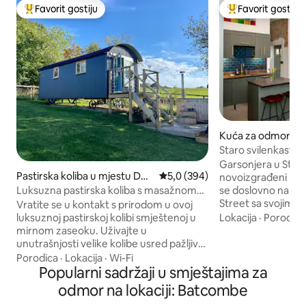
Favorit gostiju
Favorit gostiju
Glavni favorit gostiju
Glavni favorit gost
Kuća za odmor u m
ton
Staro svilenkasto s
High
Garsonjera u Staroj 
Pastirska koliba u mjestu Dor
Prosječna ocjena: 5,0 od 5, rece
5,0 (394)
novoizgrađeni prost
set
Luksuzna pastirska koliba s masažnom
se doslovno nalaze
kadom
Street sa svojim 
Vratite se u kontakt s prirodom u ovoj
Michelinovim zvje
luksuznoj pastirskoj kolibi smještenoj u
Lokacija
·
Porodica
umjetničkim galer
mirnom zaseoku. Uživajte u
trgovinama i resto
unutrašnjosti velike kolibe usred pažljivo
sastoji od luksuzne
osmišljenog ukrasa i modernih završnih
Porodica
·
Lokacija
·
Wi-Fi
doručak, prostora 
obrada i prigrlite boravak na otvorenom
Popularni sadržaji u smještajima za
domišljatog italij
u vlastitom velikom vanjskom prostoru,
odmor na lokaciji: Batcombe
kreveta i vrlo je ud
okruženom prekrasnim pogledom na