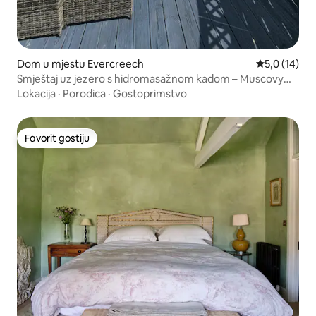
Dom u mjestu Evercreech
Prosječna oc
5,0 (14)
Smještaj uz jezero s hidromasažnom kadom – Muscovy
Lodge
Lokacija
·
Porodica
·
Gostoprimstvo
Favorit gostiju
Favorit gostiju