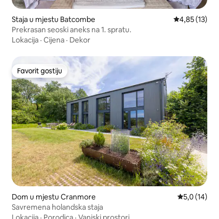
Staja u mjestu Batcombe
Prosječna ocje
4,85 (13)
Prekrasan seoski aneks na 1. spratu.
Lokacija
·
Cijena
·
Dekor
Favorit gostiju
Favorit gostiju
Dom u mjestu Cranmore
Prosječna oc
5,0 (14)
Savremena holandska staja
Lokacija
·
Porodica
·
Vanjski prostori