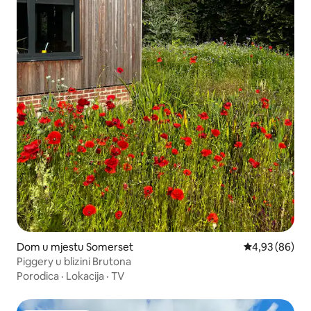
Dom u mjestu Somerset
Prosječna ocje
4,93 (86)
Piggery u blizini Brutona
Porodica
·
Lokacija
·
TV