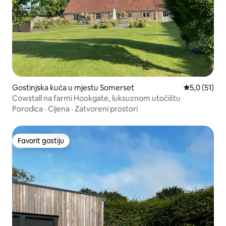
Gostinjska kuća u mjestu Somerset
Prosječna oc
5,0 (51)
Cowstall na farmi Hookgate, luksuznom utočištu
Porodica
·
Cijena
·
Zatvoreni prostori
Favorit gostiju
Favorit gostiju