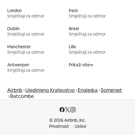
London
Pariz
Smještaji za odmor
Smještaji za odmor
Dublin
Brisel
Smještaji za odmor
Smještaji za odmor
Manchester
Lille
Smještaji za odmor
Smještaji za odmor
Antwerpen
Prikaži više
Smještaji za odmor
Airbnb
Ujedinjeno Kraljevstvo
Engleska
Somerset
Batcombe
© 2026 Airbnb, Inc.
Privatnost
Uslovi