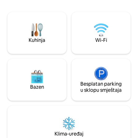
namješten. Stan s 
prirodu. Opustite se u velikoj
veliko kupatilo, TV
hidromasažnoj kadi na vatru, opustite se
pranje/sušenje veš
na terasi ispred ognjišta ili zgrabite vreću
sve što je potreb
za sjedenje i pronađite mirno mjesto u
samostalni borava
svom privatnom pašnjaku. Ovaj smještaj
nudi luksuznu udobnost u zatvorenom
prostoru i na otvorenom.
Kuhinja
Wi-Fi
Besplatan parking
Bazen
u sklopu smještaja
Klima-uređaj