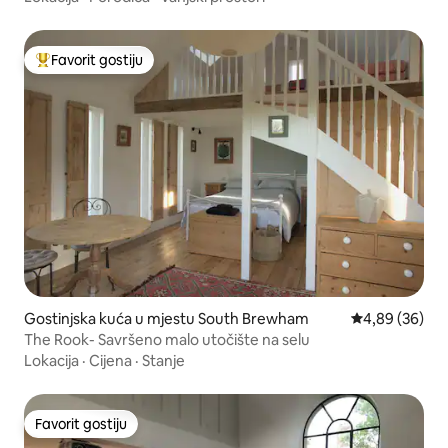
Favorit gostiju
Glavni favorit gostiju
Gostinjska kuća u mjestu South Brewham
Prosječna ocje
4,89 (36)
The Rook- Savršeno malo utočište na selu
Lokacija
·
Cijena
·
Stanje
Favorit gostiju
Favorit gostiju