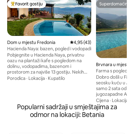
Favorit gostiju
Superdomaćin
Glavni favorit gostiju
Superdomaćin
Dom u mjestu Fredonia
Prosječna ocjena: 4,95 od 5, rec
4,95 (43)
Hacienda Naya: bazen, pogled i vodopadi
Pobjegnite u Hacienda Naya, privatnu
oazu na plantaži kafe s pogledom na
Brvnara u mjestu 
dolinu, vodopadima, bazenom i
Farma s pogledom 
prostorom za najviše 13 gostiju. Nekih
Medellina – Tarso
Dobro došli u Finc
jutara se čini kao da hacijenda lebdi iznad
Porodica
·
Lokacija
·
Kupatilo
seosku kuću u Alto
oblaka. Plivajte s pogledom, probudite se
samo 2 sata od Mede
uz cvrkut ptica, udahnite planinski zrak,
jugozapadne Antiok
obiđite polja kafe ili uronite u zvuk,
privatnom bazenu
Cijena
·
Lokacija
·
S
maglicu i smirenost vodopada. Gosti
Popularni sadržaji u smještajima za
pogledu na rijeku 
često dolaze s planovima, a zatim
Ovaj nedavno izgr
usporavaju i uživaju u tihim noćima,
odmor na lokaciji: Betania
prostrane sobe i nal
dugim pogledima i obrocima koje
potoka, savršen za 
priprema lokalni kuhar po želji, tako da se
Ako želite dodati 
svi zaista mogu opustiti.
svakodnevnog čiš