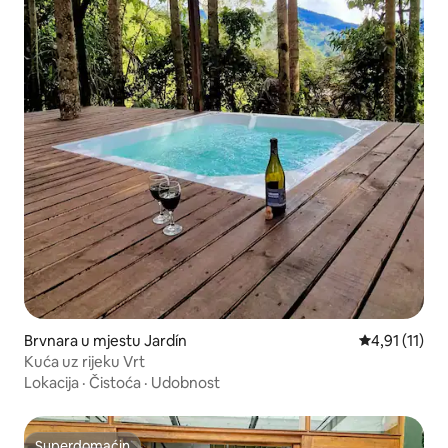
Brvnara u mjestu Jardín
Prosječna ocj
4,91 (11)
Kuća uz rijeku Vrt
Lokacija
·
Čistoća
·
Udobnost
Superdomaćin