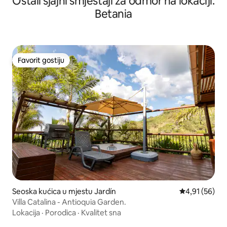
Ostali sjajni smještaji za odmor na lokaciji:
Betania
Favorit gostiju
Favorit gostiju
Seoska kućica u mjestu Jardín
Prosječna ocje
4,91 (56)
Villa Catalina - Antioquia Garden.
Lokacija
·
Porodica
·
Kvalitet sna