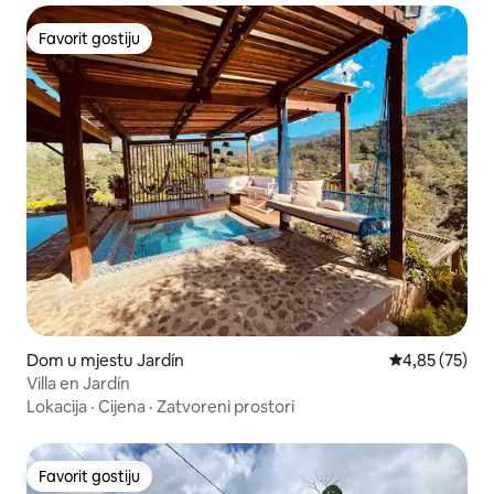
Favorit gostiju
Favorit gostiju
Dom u mjestu Jardín
Prosječna ocje
4,85 (75)
Villa en Jardín
Lokacija
·
Cijena
·
Zatvoreni prostori
Favorit gostiju
Favorit gostiju