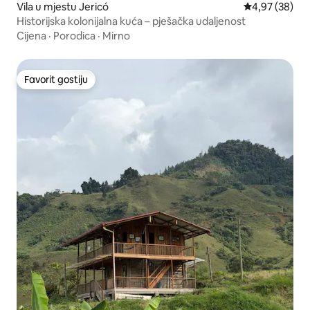
Vila u mjestu Jericó
Prosječna ocje
4,97 (38)
Historijska kolonijalna kuća – pješačka udaljenost
Cijena
·
Porodica
·
Mirno
Favorit gostiju
Favorit gostiju