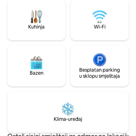
učiniti za 80.000 
plaćate direktno ku
mjesta.
Kuhinja
Wi-Fi
Besplatan parking
Bazen
u sklopu smještaja
Klima-uređaj