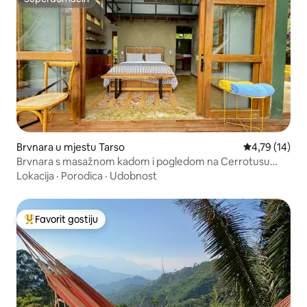
Superdomaćin
Brvnara u mjestu Tarso
Prosječna ocje
4,79 (14)
Brvnara s masažnom kadom i pogledom na Cerrotusu
(Venecija)
Lokacija
·
Porodica
·
Udobnost
Favorit gostiju
Glavni favorit gostiju