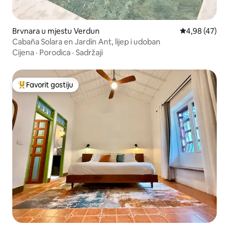
Brvnara u mjestu Verdun
Prosječna ocje
4,98 (47)
Cabaña Solara en Jardín Ant, lijep i udoban
Cijena
·
Porodica
·
Sadržaji
Favorit gostiju
Glavni favorit gostiju