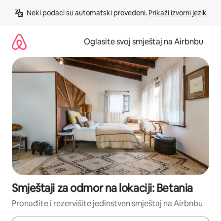
Pređi
Neki podaci su automatski prevedeni. 
Prikaži izvorni jezik
na
sadržaj
Oglasite svoj smještaj na Airbnbu
Smještaji za odmor na lokaciji: Betania
Pronađite i rezervišite jedinstven smještaj na Airbnbu