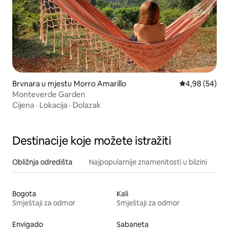
Brvnara u mjestu Morro Amarillo
Prosječna ocje
4,98 (54)
Monteverde Garden
Cijena
·
Lokacija
·
Dolazak
Destinacije koje možete istražiti
Obližnja odredišta
Najpopularnije znamenitosti u blizini
Bogota
Kali
Smještaji za odmor
Smještaji za odmor
Envigado
Sabaneta