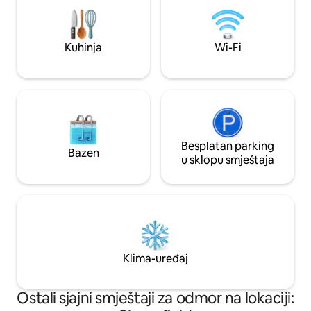
Mossman Gorgea, 
Netflix. Zapanjujući 55-inčni Samsung
Douglasa i okolnih 
Frame TV. Svidjet će vam se boravak
do pogodnosti gra
ovdje.
Kuhinja
Wi-Fi
Besplatan parking
Bazen
u sklopu smještaja
Klima-uređaj
Ostali sjajni smještaji za odmor na lokaciji: