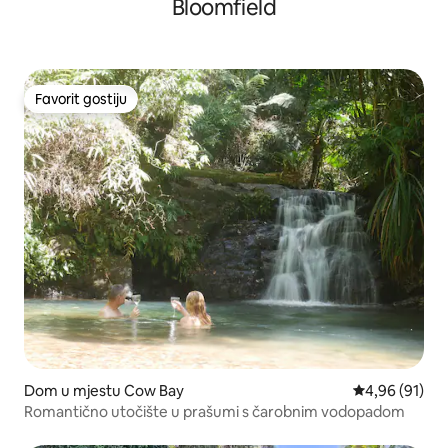
Bloomfield
Favorit gostiju
Favorit gostiju
Dom u mjestu Cow Bay
Prosječna ocje
4,96 (91)
Romantično utočište u prašumi s čarobnim vodopadom