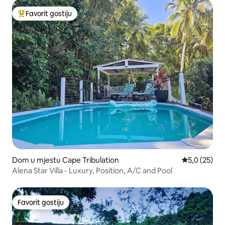
Favorit gostiju
Glavni favorit gostiju
Dom u mjestu Cape Tribulation
Prosječna ocj
5,0 (25)
Alena Star Villa - Luxury, Position, A/C and Pool
Favorit gostiju
Favorit gostiju