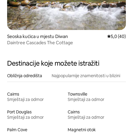
Seoska kućica u mjestu Diwan
Prosječna ocj
5,0 (40)
Daintree Cascades The Cottage
Destinacije koje možete istražiti
Obližnja odredišta
Najpopularnije znamenitosti u blizini
Cairns
Townsville
Smještaji za odmor
Smještaji za odmor
Port Douglas
Cairns
Smještaji za odmor
Smještaji za odmor
Palm Cove
Magnetni otok