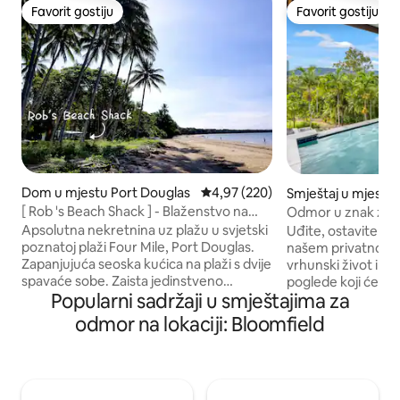
Favorit gostiju
Favorit gostiju
Favorit gostiju
Favorit gostiju
Dom u mjestu Port Douglas
Prosječna ocjena: 4,97 od 5, rece
4,97 (220)
Smještaj u mjest
[ Rob 's Beach Shack ] - Blaženstvo na
Odmor u znak zahv
plaži
utočište, beskrajni
Apsolutna nekretnina uz plažu u svjetski
Uđite, ostavite tor
poznatoj plaži Four Mile, Port Douglas.
našem privatnom u
Zapanjujuća seoska kućica na plaži s dvije
vrhunski život i 
spavaće sobe. Zaista jedinstveno
poglede koji će vas
Popularni sadržaji u smještajima za
iskustvo. Sjednite i pogledajte kako svijet
rashladite sa stil
prolazi na plaži Four Mile Beach s vaše
sa slanom vodom,
odmor na lokaciji: Bloomfield
prednje palube. Gledajte kitesurfing i
da upijate zapanju
veslanje na dasci iz dnevne sobe.
beskrajne poglede. Coral Sea Drive
Zakoračite s verande na pijesak. Kuhinja
nalazi na 2,6 hekt
sa rernom, šporetom, mikrovalnom
prašume, udaljeni
pećnicom. Neograničen brzi Wi-Fi.