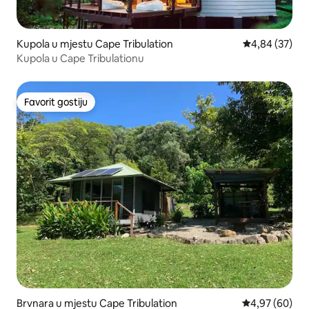
Kupola u mjestu Cape Tribulation
Prosječna ocje
4,84 (37)
Kupola u Cape Tribulationu
Favorit gostiju
Favorit gostiju
Brvnara u mjestu Cape Tribulation
Prosječna ocje
4,97 (60)