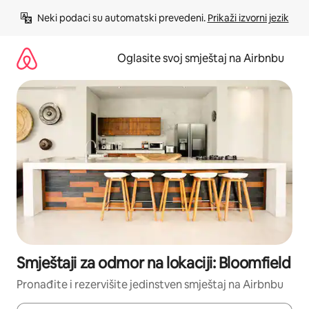
Pređi
Neki podaci su automatski prevedeni. 
Prikaži izvorni jezik
na
sadržaj
Oglasite svoj smještaj na Airbnbu
Smještaji za odmor na lokaciji: Bloomfield
Pronađite i rezervišite jedinstven smještaj na Airbnbu