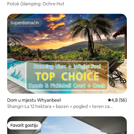
Potok Glamping: Ochre Hut
Superdomaćin
Superdomaćin
Dom u mjestu Whyanbeel
Prosječna ocj
4,8 (56)
Shangri-La 12 hektara + bazen + pogled + teren za
pickleball
Favorit gostiju
Favorit gostiju