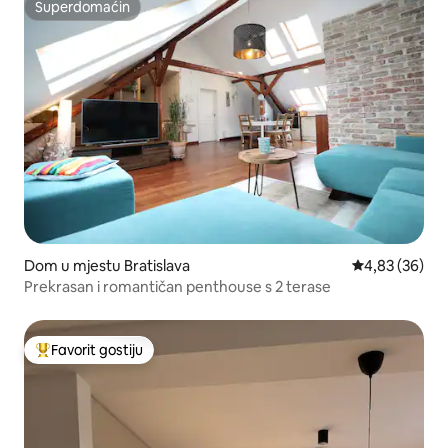
Superdomaćin
Superdomaćin
Dom u mjestu Bratislava
Prosječna ocje
4,83 (36)
Prekrasan i romantičan penthouse s 2 terase
Favorit gostiju
Glavni favorit gostiju