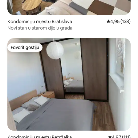
Kondominij u mjestu Bratislava
Prosječna ocjen
4,95 (138)
Novi stan u starom dijelu grada
Favorit gostiju
Favorit gostiju
Kondominij u mjestu Petržalka
Prosječna ocje
4,97 (111)