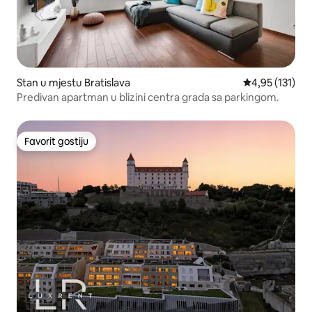
Stan u mjestu Bratislava
Prosječna ocjen
4,95 (131)
Predivan apartman u blizini centra grada sa parkingom.
Favorit gostiju
Favorit gostiju