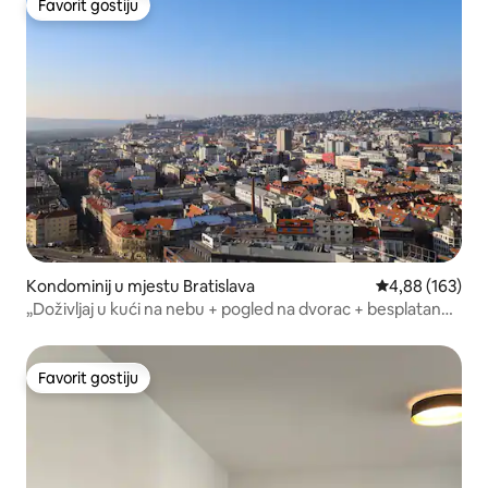
Favorit gostiju
Favorit gostiju
Kondominij u mjestu Bratislava
Prosječna ocjen
4,88 (163)
„Doživljaj u kući na nebu + pogled na dvorac + besplatan
parking”
Favorit gostiju
Favorit gostiju