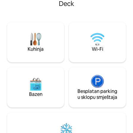
Deck
pogledom. 🌉 Savršeno za romantične
ima direktan ulaz 
izlete, duže udobne boravke i poslovna
centar i kino grad. Nalazi se pored
putovanja, zahvaljujući direktnoj
biciklističke staze
povezanosti s autoputem. 💼❤️ Centar
Mađarskoj , Austrij
grada koji se može pješice obići nudi
/obilaznice grada/ postoji l
brojne trgovine, restorane i mogućnosti
do garaže Eurovea
za opuštanje. 🤩👌
Kuhinja
Wi-Fi
Besplatan parking
Bazen
u sklopu smještaja