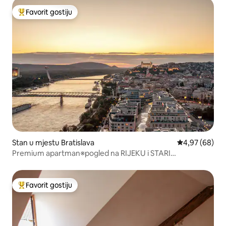
Favorit gostiju
Glavni favorit gostiju
Stan u mjestu Bratislava
Prosječna ocje
4,97 (68)
Premium apartman※pogled na RIJEKU i STARI
GRAD※BESPLATAN parking
Favorit gostiju
Glavni favorit gostiju