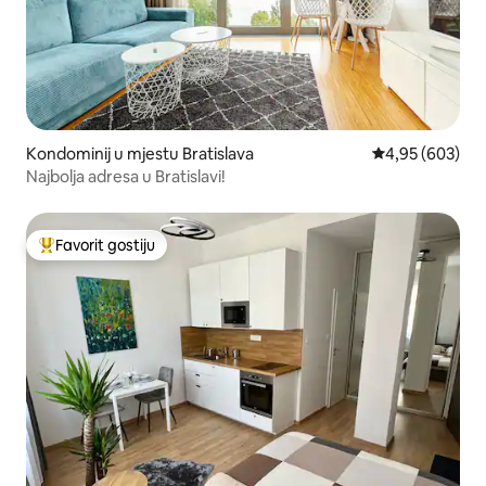
Kondominij u mjestu Bratislava
Prosječna ocjen
4,95 (603)
Najbolja adresa u Bratislavi!
Favorit gostiju
Glavni favorit gostiju