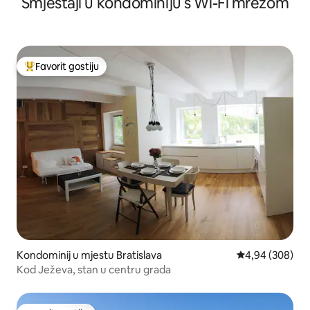
Smještaji u kondominiju s Wi-Fi mrežom
Favorit gostiju
Glavni favorit gostiju
Kondominij u mjestu Bratislava
Prosječna ocjen
4,94 (308)
Kod Ježeva, stan u centru grada