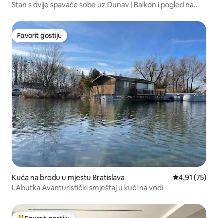
Stan s dvije spavaće sobe uz Dunav | Balkon i pogled na
dvorac
Favorit gostiju
Favorit gostiju
Kuća na brodu u mjestu Bratislava
Prosječna ocje
4,91 (75)
LAbutka Avanturistički smještaj u kući na vodi