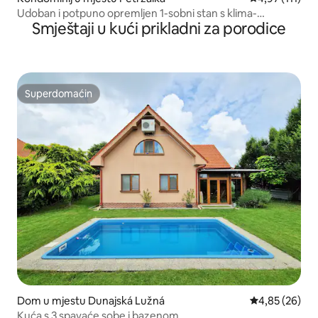
Udoban i potpuno opremljen 1-sobni stan s klima-
Smještaji u kući prikladni za porodice
uređajem
Superdomaćin
Superdomaćin
Dom u mjestu Dunajská Lužná
Prosječna ocje
4,85 (26)
Kuća s 3 spavaće sobe i bazenom