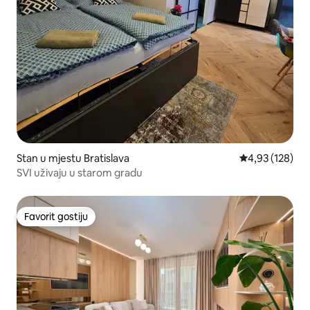
Stan u mjestu Bratislava
Prosječna ocjen
4,93 (128)
SVI uživaju u starom gradu
Favorit gostiju
Favorit gostiju