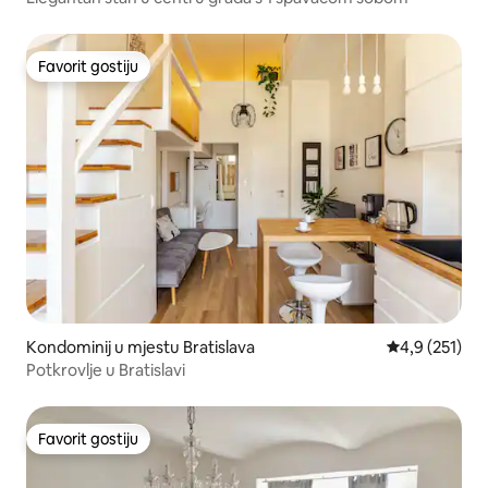
Favorit gostiju
Favorit gostiju
Kondominij u mjestu Bratislava
Prosječna ocje
4,9 (251)
Potkrovlje u Bratislavi
Favorit gostiju
Favorit gostiju