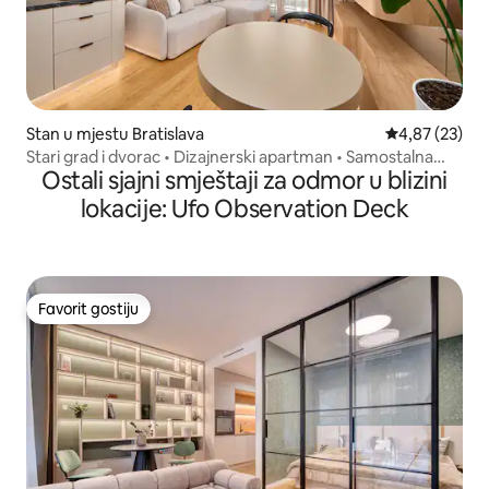
Stan u mjestu Bratislava
Prosječna ocje
4,87 (23)
Stari grad i dvorac • Dizajnerski apartman • Samostalna
Ostali sjajni smještaji za odmor u blizini
prijava
lokacije: Ufo Observation Deck
Favorit gostiju
Favorit gostiju