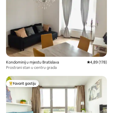
Kondominij u mjestu Bratislava
Prosječna ocjen
4,89 (178)
Prostrani stan u centru grada
Favorit gostiju
Glavni favorit gostiju