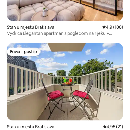
Stan u mjestu Bratislava
Prosječna ocje
4,9 (100)
Vydrica Elegantan apartman s pogledom na rijeku +
balkon
Favorit gostiju
Favorit gostiju
Stan u mjestu Bratislava
Prosječna ocje
4,95 (21)