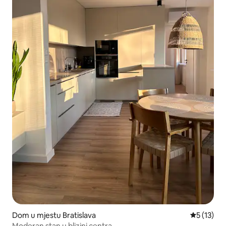
Dom u mjestu Bratislava
Prosječna 
5 (13)
Moderan stan u blizini centra