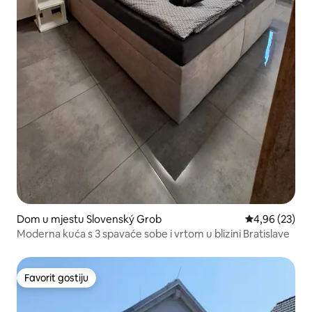
Dom u mjestu Slovenský Grob
Prosječna ocje
4,96 (23)
Moderna kuća s 3 spavaće sobe i vrtom u blizini Bratislave
Favorit gostiju
Favorit gostiju