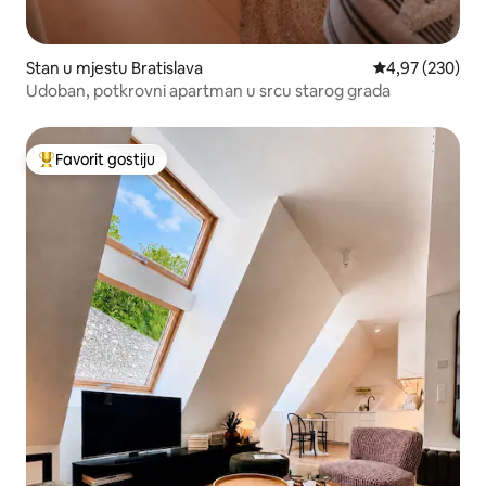
Stan u mjestu Bratislava
Prosječna ocjen
4,97 (230)
Udoban, potkrovni apartman u srcu starog grada
Favorit gostiju
Glavni favorit gostiju