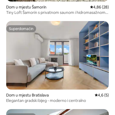
Dom u mjestu Šamorín
Prosječna ocje
4,86 (28)
Tiny Loft Šamorín s privatnom saunom i hidromasažnom
kadom
Superdomaćin
Superdomaćin
Dom u mjestu Bratislava
Prosječna oc
4,6 (5)
Elegantan gradski bijeg - moderno i centralno