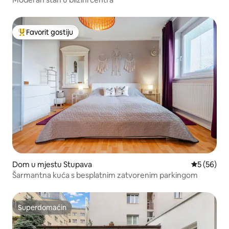
Favorit gostiju
Glavni favorit gostiju
Dom u mjestu Stupava
Prosječna o
5 (56)
Šarmantna kuća s besplatnim zatvorenim parkingom
Superdomaćin
Superdomaćin