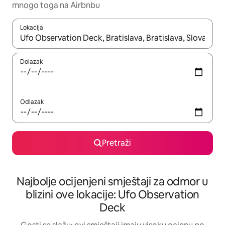
mnogo toga na Airbnbu
Lokacija
Kad rezultati budu dostupni, krećite se gore i dolje pomoću strel
Dolazak
Odlazak
Pretraži
Najbolje ocijenjeni smještaji za odmor u
blizini ove lokacije: Ufo Observation
Deck