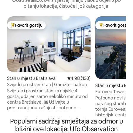
Gosti se slažu: ovi smještaji imaju visoku ocjenu po
pitanju lokacije, čistoće i još kategorija.
Favorit gostiju
Favorit gostiju
Glavni favorit gostiju
Glavni favorit gost
Stan u mjestu Bratislava
Prosječna ocjena: 4,98 od 5, rece
4,98 (130)
Svijetli i prostrani stan | Garaža + balkon
Stan u mjestu Brat
Svijetao i prostran stan za najviše 4
Eurovea Tower 21p
gosta, udaljen samo nekoliko minuta od
pogled
Potpuno novi stan 
centra Bratislave. 🌆 Uživajte u
najvišeg stambeno
prostranoj unutrašnjosti, potpuno
tornja Eurovea, s
opremljenoj kuhinji, podnom grijanju i
historijski centa
hlađenju stropa, brzom Wi-Fi mrežom,
Popularni sadržaji smještaja za odmor u
šetalištu duž Dun
prostranom balkonu, podzemnoj garaži i
kafićima i restoranima, ko
blizini ove lokacije: Ufo Observation
pristupu krovnoj terasi s prekrasnim
historijskim cent