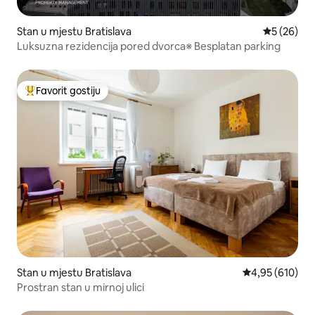
Stan u mjestu Bratislava
Prosječna o
5 (26)
Luksuzna rezidencija pored dvorca※ Besplatan parking
Favorit gostiju
Glavni favorit gostiju
Stan u mjestu Bratislava
Prosječna ocjen
4,95 (610)
Prostran stan u mirnoj ulici