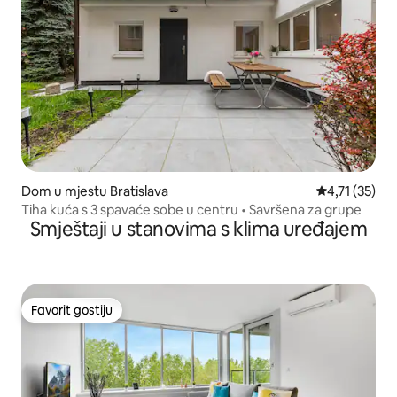
Dom u mjestu Bratislava
Prosječna ocj
4,71 (35)
Tiha kuća s 3 spavaće sobe u centru • Savršena za grupe
Smještaji u stanovima s klima uređajem
Favorit gostiju
Favorit gostiju