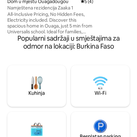
Dom u mjestu Ouagadougou
Prosječna ocjena: 5 od 5, r
5 (4)
samostalan u struj
generatoru u sluča
Namještena rezidencija Zaaka 1
Također uživajte 
All-Inclusive Pricing, No Hidden Fees,
Fi-u i Netflixu za 
Electricity included. Discover this
spacious home in Ouaga, just 5 min from
Universalis school. Ideal for families,
Popularni sadržaji u smještajima za
friends, or business travelers, it offers
three cozy bedrooms, a living room with
odmor na lokaciji: Burkina Faso
a 75-inch TV, a terrace with a lovely view,
and three bathrooms. Enjoy a large
courtyard, high-speed Wi-Fi, a washing
machine, cleaning service, and a
nighttime security guard for a
comfortable stay. Book today and
experience the comfort in the heart of
Ouaga!
Kuhinja
Wi-Fi
Besplatan parking