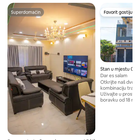
Superdomaćin
Favorit gostiju
Superdomaćin
Favorit gostiju
Stan u mjestu Ou
Dar es salam
Otkrijte naš dvoso
kombinaciju tradic
Uživajte u prost
boravku od 18 m2 i
spavaćoj sobi od 
ormarom. Kuhinja 
opremljena rerno
pećnicom, frižide
priborom za jelo. 
udobnost, stan je 