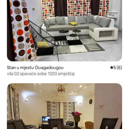
Stan u mjestu Ouagadougou
Prosječna 
5 (6)
vila 02 spavaće sobe 1200 smještaj