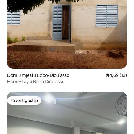
Dom u mjestu Bobo-Dioulasso
Prosječna ocje
4,69 (13)
Homestay u Bobo Dioulassu
Favorit gostiju
Favorit gostiju