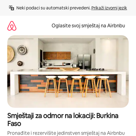
Pređi
Neki podaci su automatski prevedeni. 
Prikaži izvorni jezik
na
sadržaj
Oglasite svoj smještaj na Airbnbu
Smještaji za odmor na lokaciji: Burkina
Faso
Pronađite i rezervišite jedinstven smještaj na Airbnbu