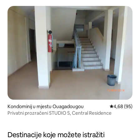
Kondominij u mjestu Ouagadougou
Prosječna ocje
4,68 (95)
Privatni prozračeni STUDIO S, Central Residence
Destinacije koje možete istražiti