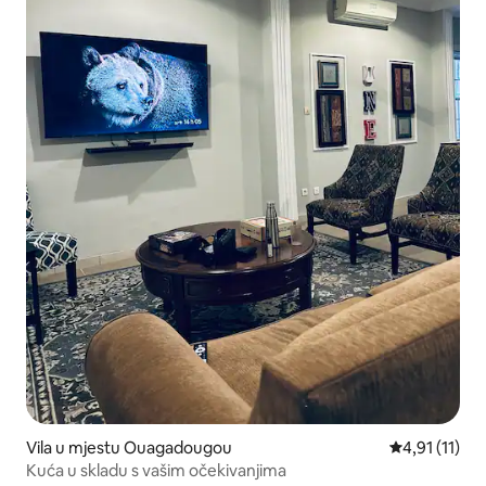
Vila u mjestu Ouagadougou
Prosječna ocj
4,91 (11)
Kuća u skladu s vašim očekivanjima