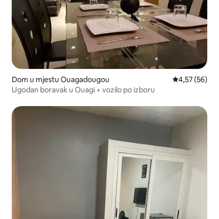
Dom u mjestu Ouagadougou
Prosječna ocje
4,57 (56)
Ugodan boravak u Ouagi + vozilo po izboru