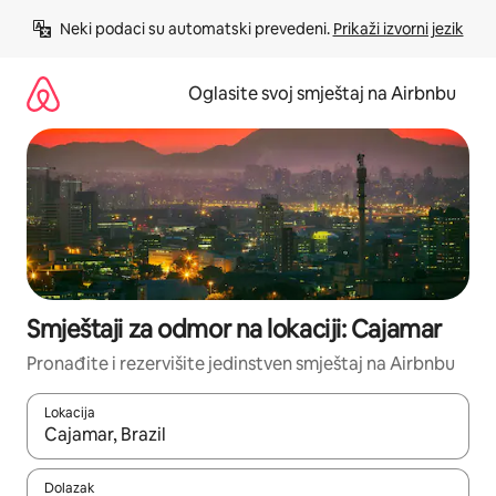
Pređi
Neki podaci su automatski prevedeni. 
Prikaži izvorni jezik
na
sadržaj
Oglasite svoj smještaj na Airbnbu
Smještaji za odmor na lokaciji: Cajamar
Pronađite i rezervišite jedinstven smještaj na Airbnbu
Lokacija
Kad rezultati budu dostupni, krećite se gore i dolje pomoću strel
Dolazak