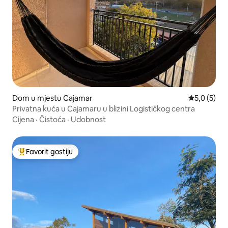
Dom u mjestu Cajamar
Prosječna o
5,0 (5)
Privatna kuća u Cajamaru u blizini Logističkog centra
Cijena
·
Čistoća
·
Udobnost
Favorit gostiju
Glavni favorit gostiju