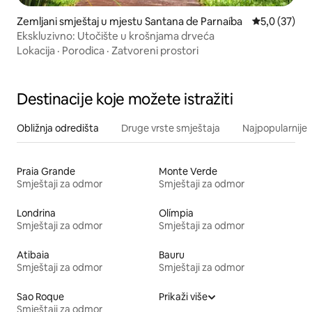
Zemljani smještaj u mjestu Santana de Parnaíba
Prosječna ocj
5,0 (37)
Ekskluzivno: Utočište u krošnjama drveća
Lokacija
·
Porodica
·
Zatvoreni prostori
Destinacije koje možete istražiti
Obližnja odredišta
Druge vrste smještaja
Najpopularnije z
Praia Grande
Monte Verde
Smještaji za odmor
Smještaji za odmor
Londrina
Olímpia
Smještaji za odmor
Smještaji za odmor
Atibaia
Bauru
Smještaji za odmor
Smještaji za odmor
Sao Roque
Prikaži više
Smještaji za odmor