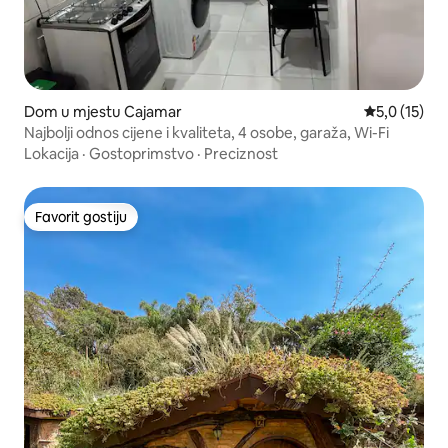
Dom u mjestu Cajamar
Prosječna oc
5,0 (15)
Najbolji odnos cijene i kvaliteta, 4 osobe, garaža, Wi-Fi
Lokacija
·
Gostoprimstvo
·
Preciznost
Favorit gostiju
Favorit gostiju