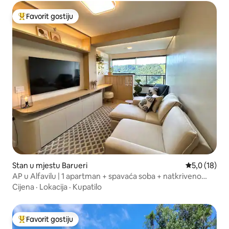
Favorit gostiju
Glavni favorit gostiju
Stan u mjestu Barueri
Prosječna oc
5,0 (18)
AP u Alfavilu | 1 apartman + spavaća soba + natkriveno
parking mesto
Cijena
·
Lokacija
·
Kupatilo
Favorit gostiju
Glavni favorit gostiju