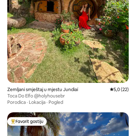
Zemljani smještaj u mjestu Jundiaí
Prosječna ocj
5,0 (22)
Toca Do Elfo @holyhousebr
Porodica
·
Lokacija
·
Pogled
Favorit gostiju
Glavni favorit gostiju