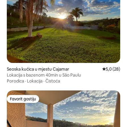
Seoska kućica u mjestu Cajamar
Prosječna ocj
5,0 (28)
Lokacija s bazenom 40min u São Paulu
Porodica
·
Lokacija
·
Čistoća
Favorit gostiju
Favorit gostiju