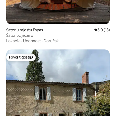
Šator u mjestu Espas
Prosječna oc
5,0 (13)
Šator uz jezero
Lokacija
·
Udobnost
·
Doručak
Favorit gostiju
Favorit gostiju