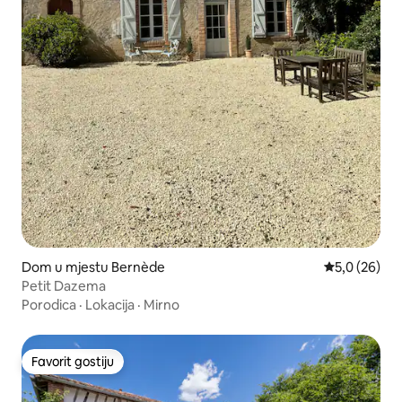
Dom u mjestu Bernède
Prosječna ocj
5,0 (26)
Petit Dazema
Porodica
·
Lokacija
·
Mirno
Favorit gostiju
Favorit gostiju