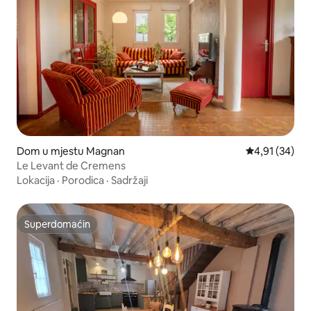
Dom u mjestu Magnan
Prosječna ocje
4,91 (34)
Le Levant de Cremens
Lokacija
·
Porodica
·
Sadržaji
Superdomaćin
Superdomaćin