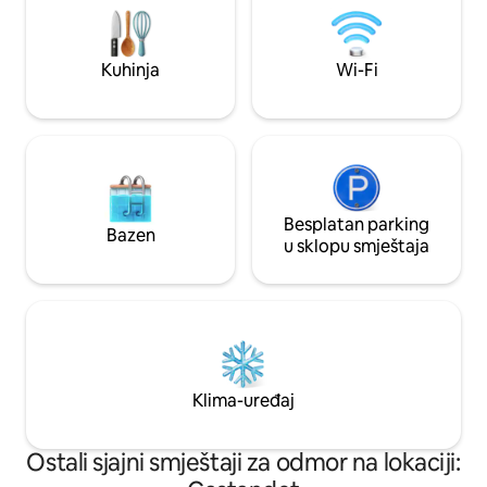
večernjim satima (naručite 48 sati
frižider, peć na pelete Korpe za doručak i
unaprijed)
dodatne gurmansk
Kuhinja
Wi-Fi
Besplatan parking
Bazen
u sklopu smještaja
Klima-uređaj
Ostali sjajni smještaji za odmor na lokaciji: