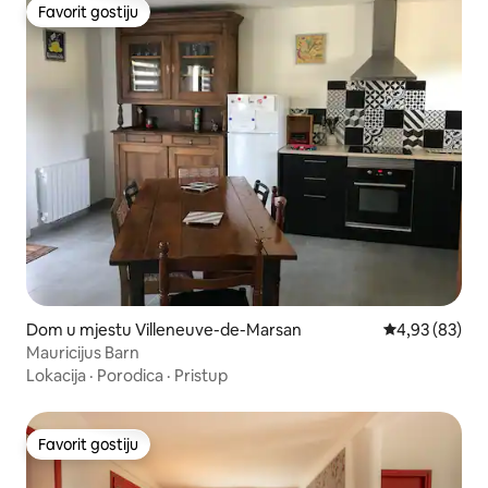
Favorit gostiju
Favorit gostiju
Dom u mjestu Villeneuve-de-Marsan
Prosječna ocje
4,93 (83)
Mauricijus Barn
Lokacija
·
Porodica
·
Pristup
Favorit gostiju
Favorit gostiju