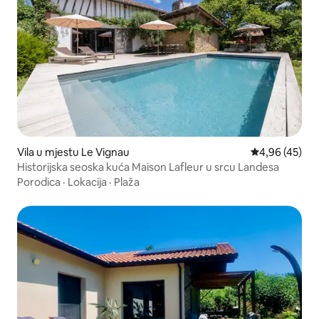
Vila u mjestu Le Vignau
Prosječna ocje
4,96 (45)
Historijska seoska kuća Maison Lafleur u srcu Landesa
Porodica
·
Lokacija
·
Plaža