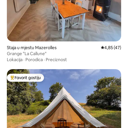
Staja u mjestu Mazerolles
Prosječna ocje
4,85 (47)
Grange "La Callune"
Lokacija
·
Porodica
·
Preciznost
Favorit gostiju
Glavni favorit gostiju