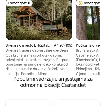
Favorit gostiju
Favorit gostiju
Favorit gostiju
Glavni favorit gost
Brvnara u mjestu L'Hôpital-
Prosječna ocjena: 4,97 od 5, rece
4,97 (105)
Kućica na drvetu 
d'Orion
Morlanne
Brvnara trapera u šumi Salies-de-Béarn
Brvnara aux Arbre
Treehouse ViewP
Ova brvnara ima svoj kutak u šumi;
Cabane aux Arbre
odvojeni ste od ostatka svijeta. Potpuno
(Facebook0k) Kući
opuštanje na samo nekoliko koraka od
lokalnog drveta, 
rijeke, dopustite da vas vaše želje vode
Pirinejima. Uživajt
tokom vašeg boravka. Brvnara se sastoji
unutrašnjem tuš k
Lokacija
·
Porodica
·
Mirno
Cijena
·
Lokacija
·
Z
od spavaće sobe na spratu s krevetom, a
Popularni sadržaji u smještajima za
šumu ili prirodno
u prizemlju je soba koja se otvara na
Suspendovani tramp
odmor na lokaciji: Castandet
terasu koja vam pruža direktan pristup
160*200, posteljina, okrenuta prema 
vašoj nordijskoj kupki. Tuš je vani, ispod
du Midi d 'Ossau. U
šatora od bambusa. Spakovani ručak (30
nalazi čajna kuhinja
€ po osobi) ili pladanj suhomesnatih
opuštanje čak i u 
proizvoda i sira (24 €) dostupni u
namještaj, hrast, 