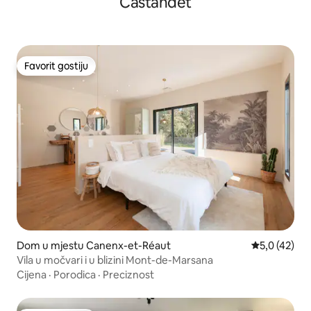
Castandet
Favorit gostiju
Favorit gostiju
Dom u mjestu Canenx-et-Réaut
Prosječna ocj
5,0 (42)
Vila u močvari i u blizini Mont-de-Marsana
Cijena
·
Porodica
·
Preciznost