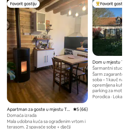
Favorit gostiju
Favorit gostiju
Favorit gostiju
Glavni favorit gost
Dom u mjestu Trie-
Šarmantni studio 
Šarm zagarantovan
soba – 1 kauč na r
opremljena kuhinj
parking za motocikl/bicikl 
šarmantni nezavisn
Porodica
·
Lokacija
mineralnim bojama 
mirnom utočištu, 
Apartman za goste u mjestu Tri
Prosječna ocjena: 5 od 5, rec
5 (66)
slikovitog sela iz 12.
e-Château
Domaća izrada
Gisorsa na granic
Mala udobna kuća sa ograđenim vrtom i
i Normana Vexina. Pravi kutak zelenil
terasom. 2 spavaće sobe + dječji
između Pariza i N