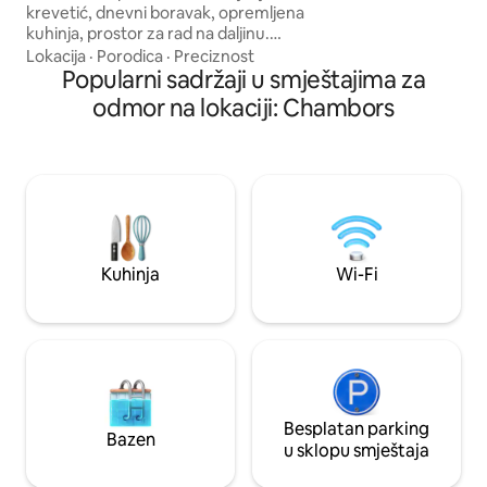
krevetić, dnevni boravak, opremljena
zemlja će vam ponu
kuhinja, prostor za rad na daljinu.
i jednostavnost sa
Savršeno za porodični odmor! Ljuljačka
Lokacija
·
Porodica
·
Preciznost
ispred kuće ☕ Gurmanski kutak za kafu
Popularni sadržaji u smještajima za
Besplatni aparat za kafu, kapsule za kafu,
odmor na lokaciji: Chambors
čokolada, čaj i biljni čaj za dobar početak
dana. ✨ Ugodna atmosfera Pažljivo
uređenje i ugodna atmosfera kako biste
se osjećali dobro od trenutka dolaska. 📶
Wi-Fi, prostor za odlaganje, posteljina,
jednostavno parkiranje... sve je
osmišljeno za vašu udobnost
Kuhinja
Wi-Fi
Besplatan parking
Bazen
u sklopu smještaja