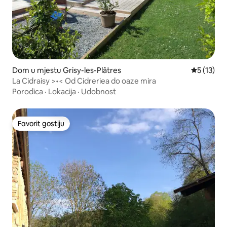
Dom u mjestu Grisy-les-Plâtres
Prosječna 
5 (13)
La Cidraisy >•< Od Cidreriea do oaze mira
Porodica
·
Lokacija
·
Udobnost
Favorit gostiju
Favorit gostiju