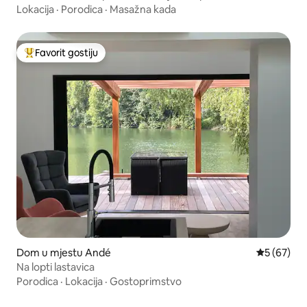
Lokacija
·
Porodica
·
Masažna kada
Favorit gostiju
Glavni favorit gostiju
Dom u mjestu Andé
Prosječna o
5 (67)
Na lopti lastavica
Porodica
·
Lokacija
·
Gostoprimstvo