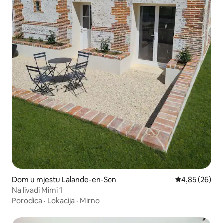
Dom u mjestu Lalande-en-Son
Prosječna ocje
4,85 (26)
Na livadi Mimi 1
Porodica
·
Lokacija
·
Mirno