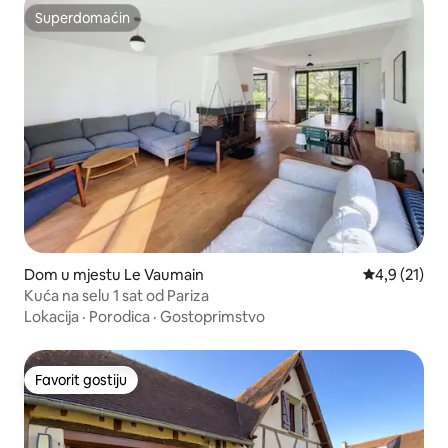
Superdomaćin
Superdomaćin
Dom u mjestu Le Vaumain
Prosječna oc
4,9 (21)
Kuća na selu 1 sat od Pariza
Lokacija
·
Porodica
·
Gostoprimstvo
Favorit gostiju
Favorit gostiju