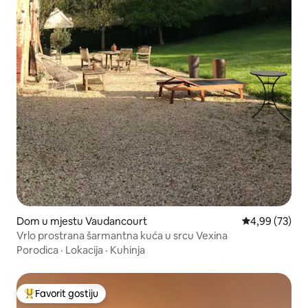
Dom u mjestu Vaudancourt
Prosječna ocje
4,99 (73)
Vrlo prostrana šarmantna kuća u srcu Vexina
Porodica
·
Lokacija
·
Kuhinja
Favorit gostiju
Glavni favorit gostiju