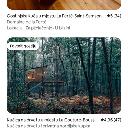
Gostinjska kuća u mjestu La Ferté-Saint-Samson
Prosječna o
5 (34)
Domaine de la Ferté
Lokacija
·
Za pješačenje
·
U blizini
Favorit gostiju
Favorit gostiju
Kućica na drvetu u mjestu La Couture-Bousse
Prosječna ocje
4,96 (47)
y
Kućica na drvetu i privatna nordijska kupka