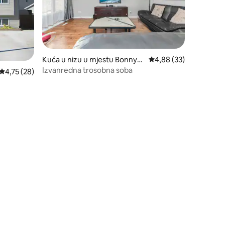
Kuća u nizu u mjestu Bonnyvil
Prosječna ocjena: 4,88
4,88 (33)
le
Izvanredna trosobna soba
Prosječna ocjena: 4,75 od 5, recenzija: 28
4,75 (28)