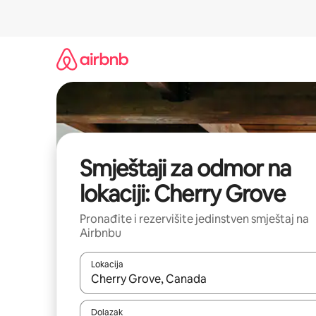
Pređi
na
sadržaj
Smještaji za odmor na
lokaciji: Cherry Grove
Pronađite i rezervišite jedinstven smještaj na
Airbnbu
Lokacija
Kad rezultati budu dostupni, krećite se gore i dolj
Dolazak