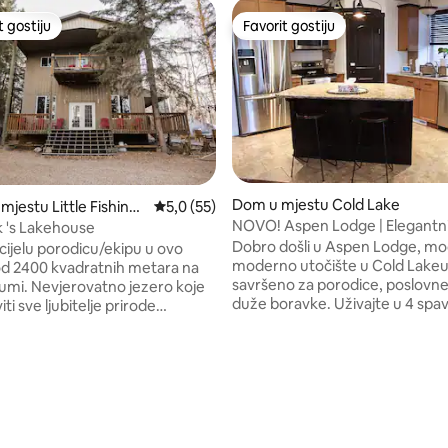
t gostiju
Favorit gostiju
vorit gostiju
Favorit gostiju
Dom u mjestu Cold Lake
mjestu Little Fishing
Prosječna ocjena: 5,0 od 5, recenzija: 55
5,0 (55)
NOVO! Aspen Lodge | Elegantni
 's Lakehouse
s 4 spavaće sobe u blizini jezera
Dobro došli u Aspen Lodge, mo
cijelu porodicu/ekipu u ovo
moderno utočište u Cold Lakeu
od 2400 kvadratnih metara na
savršeno za porodice, poslovne
šumi. Nevjerovatno jezero koje
duže boravke. Uživajte u 4 spa
ti sve ljubitelje prirode
3 kupatila, potpuno opremljenoj 
m stazama za planinarenje,
prostoriji za gledanje filmova, b
 quadding itd. Ribolov je
mreži, udobnom kaminu i pažlji
 u području s mnogim obližnjim
osmišljenim detaljima inspirisa
s
od 5, recenzija: 39
hotelima u cijelom smještaju. O
m vodom za veslanje, vožnju
na ogromnoj terasi iza kuće s 
 vodene sportove. Dovoljno
vrtnim namještajem ili se opust
za brvnare za ponijeti sve