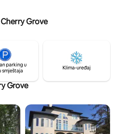
uživanje u jezeru. **Važno** U tom
smješten u
području ima nekoliko pasa bez povodca
na, baze
koji bi mogli navratiti u posjetu. Prijateljski
a od
su nastrojeni, ali želimo da gosti budu
: Cherry Grove
svjesni toga prije rezervisanja.
an parking u
Klima-uređaj
u smještaja
rry Grove