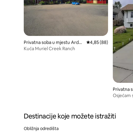
Privatna soba u mjestu Ardm
Prosječna ocjena: 4,85 
4,85 (88)
ore
Kuća Muriel Creek Ranch
Privatna 
Osjećam s
Destinacije koje možete istražiti
Obližnja odredišta