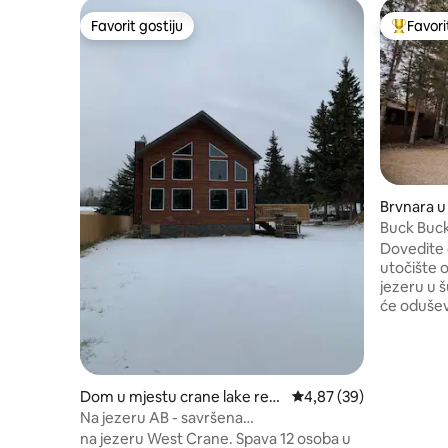
Favorit gostiju
Favori
Favorit gostiju
Glavni fa
Brvnara u 
Lake
Buck Buck
Dovedite 
utočište 
jezeru u 
će oduševi
beskrajni
skidooing,
popularan
opcijama. Velika pješčana plaža 
Dom u mjestu crane lake res
Prosječna ocjena: 4,87 
4,87 (39)
prekrasno
ort
Na jezeru AB - savršena
kajakom i
porodična/grupna rezervacija
na jezeru West Crane. Spava 12 osoba u
prostora i