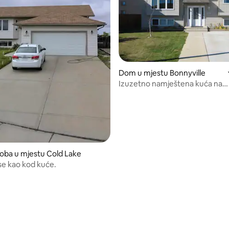
od 5, recenzija: 88
Dom u mjestu Bonnyville
Izuzetno namještena kuća na
podijeljenom spratu
soba u mjestu Cold Lake
e kao kod kuće.