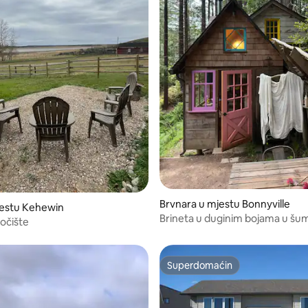
Brvnara u mjestu Bonnyville
estu Kehewin
Brineta u duginim bojama u šum
očište
Superdomaćin
Superdomaćin