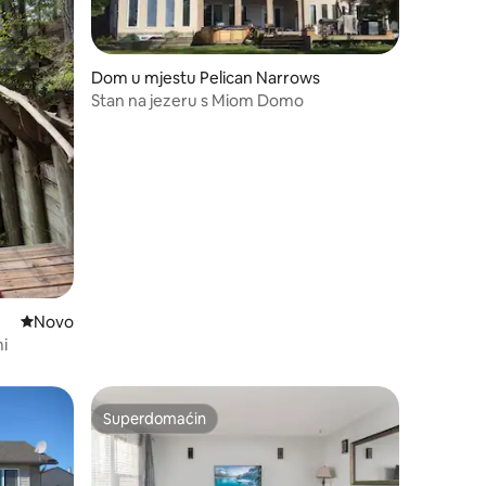
Dom u mjestu Pelican Narrows
Stan na jezeru s Miom Domo
Novi smještaj
Novo
i
Superdomaćin
Superdomaćin