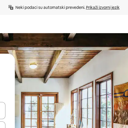
Neki podaci su automatski prevedeni. 
Prikaži izvorni jezik
e pomoću strelica ili ih pregledajte dodirom ili povlačenjem prsta.