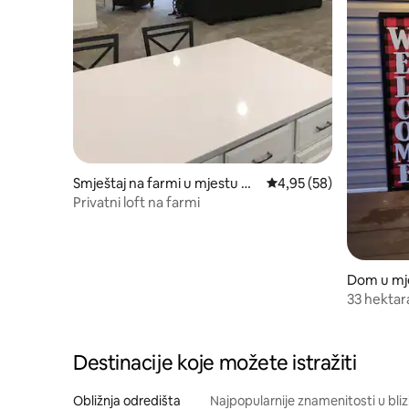
Smještaj na farmi u mjestu Ha
Prosječna ocjena: 4,95 
4,95 (58)
ckettstown
Privatni loft na farmi
Dom u mje
rough
33 hektar
Destinacije koje možete istražiti
Obližnja odredišta
Najpopularnije znamenitosti u bliz