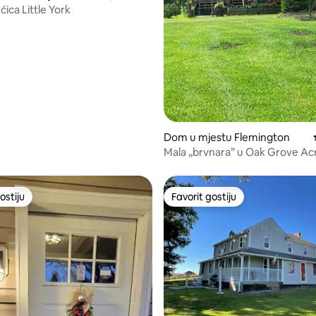
ica Little York
Dom u mjestu Flemington
Mala „brvnara” u Oak Grove Ac
ostiju
Favorit gostiju
ostiju
Favorit gostiju