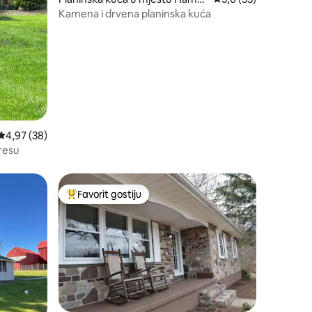
on
Kamena i drvena planinska kuća
Prosječna ocjena: 4,97 od 5, recenzija: 38
4,97 (38)
resu
Favorit gostiju
Glavni favorit gostiju