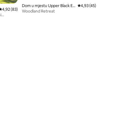
Dom u mjestu Upper Black Ed
Prosječna ocjena: 4,93
4,93 (45)
Prosječna ocjena: 4,92 od 5, recenzija: 83
4,92 (83)
dy
Woodland Retreat
i