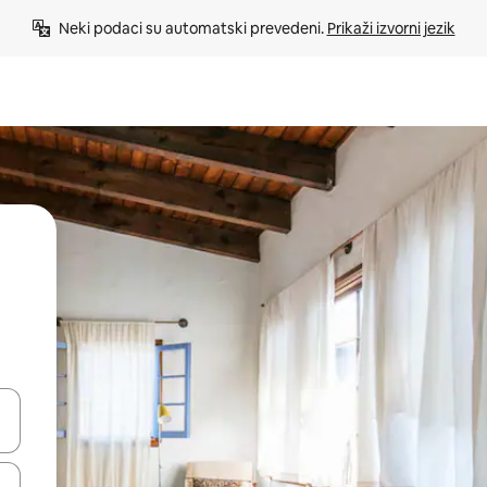
Neki podaci su automatski prevedeni. 
Prikaži izvorni jezik
e pomoću strelica ili ih pregledajte dodirom ili povlačenjem prsta.