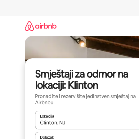
Pređi
na
sadržaj
Smještaji za odmor na
lokaciji: Klinton
Pronađite i rezervišite jedinstven smještaj na
Airbnbu
Lokacija
Kad rezultati budu dostupni, krećite se gore i dolj
Dolazak