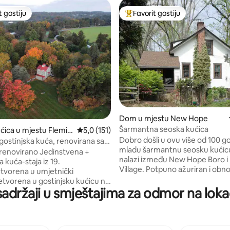
t gostiju
Favorit gostiju
vorit gostiju
Glavni favorit gostiju
d 5, recenzija: 106
Dom u mjestu New Hope
Šarmantna seoska kućica
ćica u mjestu Flemin
Prosječna ocjena: 5,0 od 5, recenzija: 151
5,0 (151)
Dobro došli u ovu više od 100 godina
ostinjska kuća, renovirana sa
mladu šarmantnu seosku kućicu
m pogledom
ano Jedinstvena +
nalazi između New Hope Boro i
 kuća-staja iz 19.
Village. Potpuno ažuriran i obno
etvorena u umjetnički
elegantni slatkica otvorenog tl
etvorena u gostinjsku kućicu na
sve nove uređaje, koji nude Be
sadržaji u smještajima za odmor na lokaci
m, mirnom imanju s predivnim
šporet, Pfisher i Pakel frižider 
 Visoki stropovi, s prozorima
toga! Dvije velikodušne spavać
o stropa koji oduzimaju dah.
gornjem spratu, kupatilo s WC
grede. Nova kupatila s jednom
prvom spratu. Izuzetan pogled
 kupanje. Potpuno opremljena