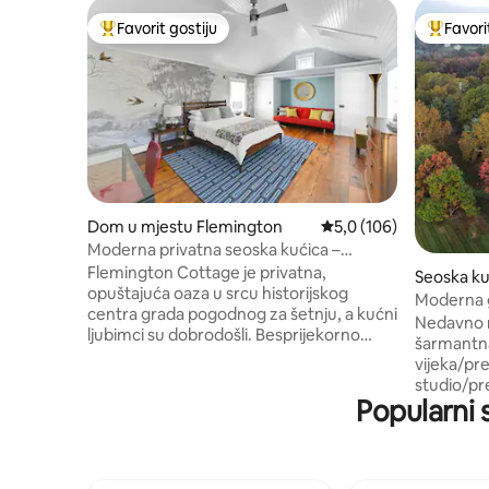
Favorit gostiju
Favori
Glavni favorit gostiju
Glavni fa
Dom u mjestu Flemington
Prosječna ocjena: 5,0 o
5,0 (106)
Moderna privatna seoska kućica –
pješački pristup historijskom gradu
Flemington Cottage je privatna,
Seoska ku
opuštajuća oaza u srcu historijskog
gton
Moderna g
centra grada pogodnog za šetnju, a kućni
prelijepi
Nedavno renovir
ljubimci su dobrodošli. Besprijekorno
šarmantna
spajajući moderne i historijske elemente,
vijeka/pr
sadrži luksuznu posteljinu, 2 bračna
studio/pr
kreveta, dnevni krevet, kuhinju za
Popularni 
prekrasno
kuhara, dva TV-a i pažljivo odabrana
pogledom.
umjetnička djela. Posjetite brojne
od poda d
restorane i aktivnosti u ovom području.
Izložene 
Koristite Flemington kao bazu za
kadom za