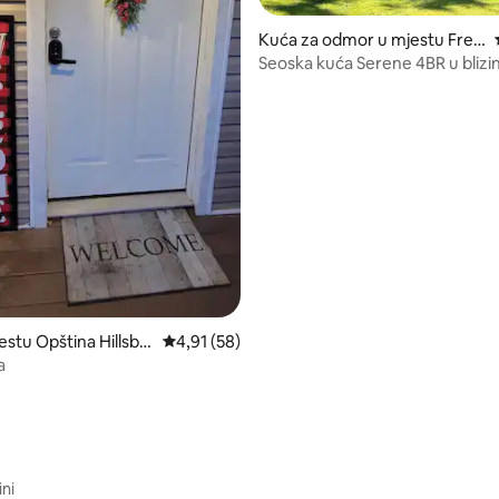
Kuća za odmor u mjestu Fren
chtown
Seoska kuća Serene 4BR u blizin
Frenchtowna
od 5, recenzija: 58
stu Opština Hillsbo
Prosječna ocjena: 4,91 od 5, recenzija: 58
4,91 (58)
a
ini