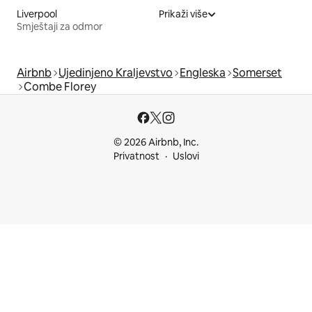
Liverpool
Prikaži više
Smještaji za odmor
Airbnb
Ujedinjeno Kraljevstvo
Engleska
Somerset
Combe Florey
© 2026 Airbnb, Inc.
Privatnost
Uslovi