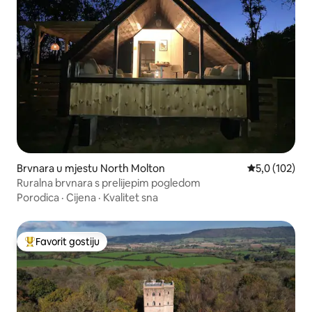
Brvnara u mjestu North Molton
Prosječna ocje
5,0 (102)
Ruralna brvnara s prelijepim pogledom
Porodica
·
Cijena
·
Kvalitet sna
Favorit gostiju
Glavni favorit gostiju