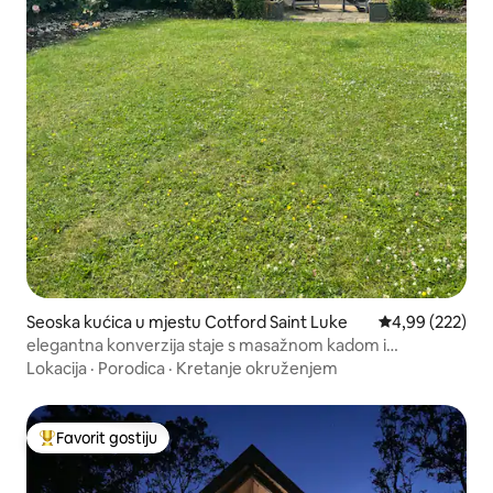
Seoska kućica u mjestu Cotford Saint Luke
Prosječna ocjen
4,99 (222)
elegantna konverzija staje s masažnom kadom i
pogledom na jezero
Lokacija
·
Porodica
·
Kretanje okruženjem
Favorit gostiju
Glavni favorit gostiju