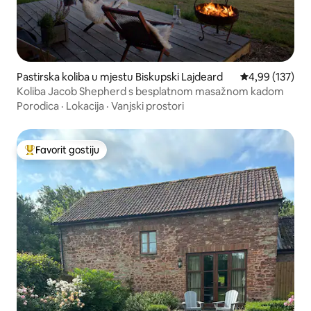
Pastirska koliba u mjestu Biskupski Lajdeard
Prosječna ocjen
4,99 (137)
Koliba Jacob Shepherd s besplatnom masažnom kadom
Porodica
·
Lokacija
·
Vanjski prostori
Favorit gostiju
Glavni favorit gostiju