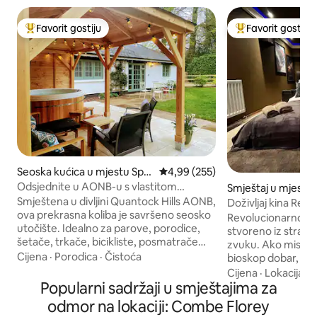
Favorit gostiju
Favorit gostiju
Glavni favorit gostiju
Glavni favorit gost
Seoska kućica u mjestu Spa
Prosječna ocjena: 4,99 od 5, rece
4,99 (255)
xton
Odsjednite u AONB-u s vlastitom
Smještaj u mjestu 
hidromasažnom kadom, psi su
Smještena u divljini Quantock Hills AONB,
Doživljaj kina Reel
dobrodošli
ova prekrasna koliba je savršeno seosko
Revolucionarno is
utočište. Idealno za parove, porodice,
stvoreno iz strast
šetače, trkače, bicikliste, posmatrače
zvuku. Ako mislite 
ptica i ljubitelje prirode. Potpuno
Cijena
·
Porodica
·
Čistoća
bioskop dobar, o
renoviran, s velikom hidromasažnom
poslasticu za vas! Dobijate potpuni
Cijena
·
Lokacija
·
O
kadom, podnim grijanjem, udobnim
Popularni sadržaji u smještajima za
imerzivni „referen
namještajem, aparatom za kafu i
zvuka (vrhunski), D
odmor na lokaciji: Combe Florey
plamenikom za drva za ugodne zimske
Spotify, Youtube, 