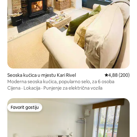
Seoska kućica u mjestu Kari Rivel
Prosječna ocjen
4,88 (200)
Moderna seoska kućica, popularno selo, za 6 osoba
Cijena
·
Lokacija
·
Punjenje za električna vozila
Favorit gostiju
Favorit gostiju