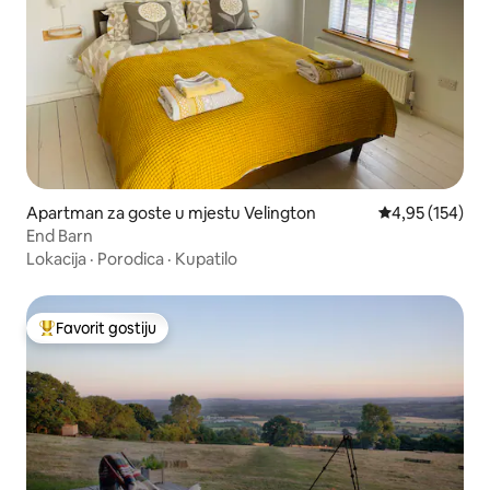
Apartman za goste u mjestu Velington
Prosječna ocjen
4,95 (154)
End Barn
Lokacija
·
Porodica
·
Kupatilo
Favorit gostiju
Glavni favorit gostiju