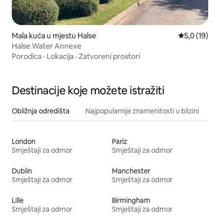
Mala kuća u mjestu Halse
Prosječna oc
5,0 (19)
Halse Water Annexe
Porodica
·
Lokacija
·
Zatvoreni prostori
Destinacije koje možete istražiti
Obližnja odredišta
Najpopularnije znamenitosti u blizini
London
Pariz
Smještaji za odmor
Smještaji za odmor
Dublin
Manchester
Smještaji za odmor
Smještaji za odmor
Lille
Birmingham
Smještaji za odmor
Smještaji za odmor