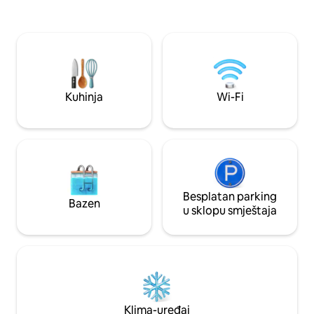
noći. Psi su dobrodošli, šupa koja se
pregledavanje sadr
može zaključati za bicikle. Brojne šetnje
vlastitu ličnu baštu
od ulaznih vrata s nenadmašnim
veliki bračni krevet 
pogledom. Izuzetno brz Wi-Fi.
luksuzni tuš, kadu 
Obezbijeđene su toaletne potrepštine i
WC. Ovo NIJE Air
osnovna oprema.
prijavom zbog opre
Kuhinja
Wi-Fi
Besplatan parking
Bazen
u sklopu smještaja
Klima-uređaj