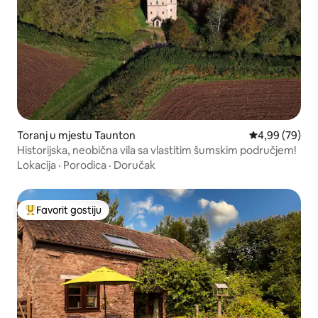
Toranj u mjestu Taunton
Prosječna ocje
4,99 (79)
Historijska, neobična vila sa vlastitim šumskim područjem!
Lokacija
·
Porodica
·
Doručak
Favorit gostiju
Glavni favorit gostiju