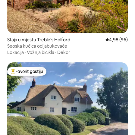
Staja u mjestu Treble's Holford
Prosječna ocje
4,98 (96)
Seoska kućica od jabukovače
Lokacija
·
Vožnja bicikla
·
Dekor
Favorit gostiju
Glavni favorit gostiju