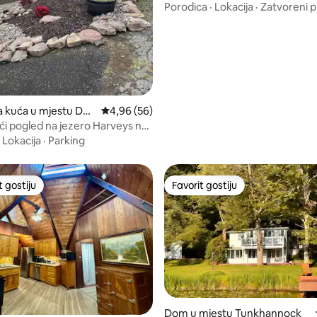
Porodica
·
Lokacija
·
Zatvoreni p
a kuća u mjestu Dall
Prosječna ocjena: 4,96 od 5, recenzija: 56
4,96 (56)
ći pogled na jezero Harveys na
nset
·
Lokacija
·
Parking
t gostiju
Favorit gostiju
vorit gostiju
Favorit gostiju
Dom u mjestu Tunkhannock