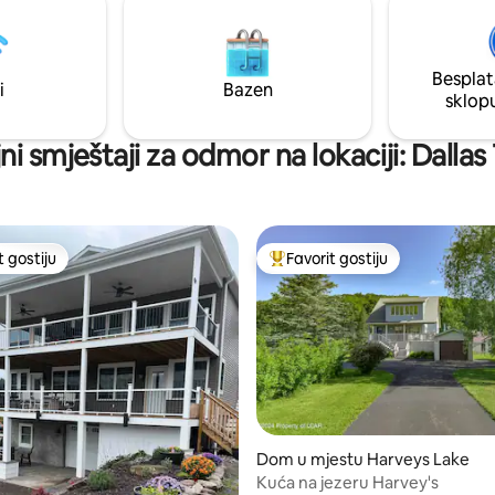
 * Bračni krevet (širine 150-179
(plutajući tenkovi), golf teren
on *Lonci, tave, pribor
Hills, farmi Old Tioga (restoran 
restoranima), penjanju po stije
ige
rijeci Susquehanna.
Besplat
i
Bazen
sklop
ajni smještaji za odmor na lokaciji: Dalla
t gostiju
Favorit gostiju
vorit gostiju
Glavni favorit gostiju
Dom u mjestu Harveys Lake
Kuća na jezeru Harvey's
od 5, recenzija: 71