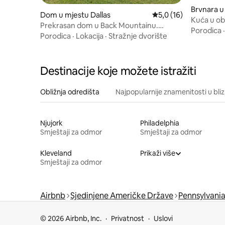
Brvnara u
Dom u mjestu Dallas
Prosječna ocjena: 5,0 
5,0 (16)
Kuća u obl
Prekrasan dom u Back Mountainu.
Pješačite 
Porodica
Prihvatamo kućne ljubimce.
Porodica
·
Lokacija
·
Stražnje dvorište
Destinacije koje možete istražiti
Obližnja odredišta
Najpopularnije znamenitosti u bliz
Njujork
Philadelphia
Smještaji za odmor
Smještaji za odmor
Kleveland
Prikaži više
Smještaji za odmor
Airbnb
Sjedinjene Američke Države
Pennsylvani
© 2026 Airbnb, Inc.
Privatnost
Uslovi