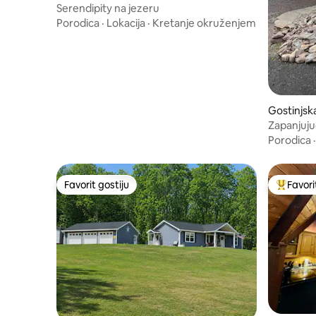
Serendipity na jezeru
Porodica
·
Lokacija
·
Kretanje okruženjem
Gostinjsk
as
Zapanjuju
terasi Su
Porodica
Favorit gostiju
Favori
Favorit gostiju
Glavni fa