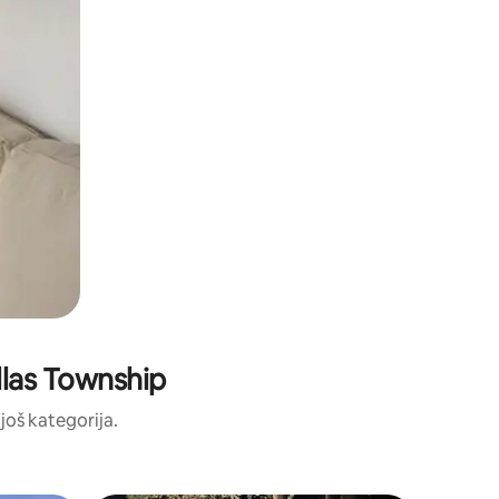
allas Township
 još kategorija.