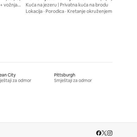
 + vožnja
Kuća na jezeru | Privatna kuća na brodu
Lokacija
·
Porodica
·
Kretanje okruženjem
ean City
Pittsburgh
eštaji za odmor
Smještaji za odmor