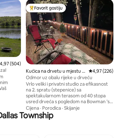
Dom u mj
Favorit gostiju
Favori
Glavni favorit gostiju
Glavni f
Kuća u ob
*U okviru
drvena ku
gostiju”,
porodične i paro
obratite 
Lokacija
precizno
oglas! Kuća A-oblika na jezeru Harvey's
Lake nala
rosječna ocjena: 4,97 od 5, recenzija: 504
4,97 (504)
restorana
aza!
Kućica na drvetu u mjestu T
Prosječna ocjena: 4,97 
4,97 (226)
nekoliko
im
unkhannock
plovila. Uživajte u vikendu opuštajući se u
Odmor uz obalu rijeke u drveću
vnim
parnoj sa
Vrlo veliki i privatni studio za efikasnost
hidromasa
na 2. spratu (stepenice) sa
koja okru
spektakularnom terasom od 40 stopa
 uživajte
usred drveća s pogledom na Bowman 's
jaka,
Creek u prekrasnim beskrajnim
Cijena
·
Porodica
·
Skijanje
 vas
 Dallas Township
planinama NEPA . Vrlo blizu
ogorsku
Tunkhannocka, prekrasnog seoskog
grada s odličnim trgovinama, hranom,
lenu,
trgovinama, aktivnostima na otvorenom,
lutajućeg
zabavom i još mnogo toga. Uključeni su