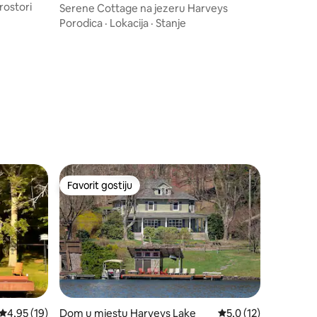
rostori
ys Lake
Serene Cottage na jezeru Harveys
Porodica
·
Lokacija
·
Stanje
Favorit gostiju
Favorit gostiju
Prosječna ocjena: 4,95 od 5, recenzija: 19
4,95 (19)
Dom u mjestu Harveys Lake
Prosječna ocjena: 5,0
5,0 (12)