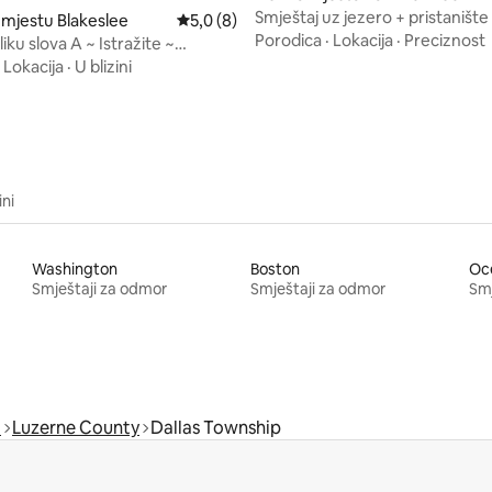
Smještaj uz jezero + pristanište
 mjestu Blakeslee
Prosječna ocjena: 5,0 od 5, recenzija: 8
5,0 (8)
od 5, recenzija: 16
kajakom
Porodica
·
Lokacija
·
Preciznost
iku slova A ~ Istražite ~
i vozite bicikl ~ Jedinstvena
·
Lokacija
·
U blizini
ini
Washington
Boston
Oc
Smještaji za odmor
Smještaji za odmor
Smj
a
Luzerne County
Dallas Township