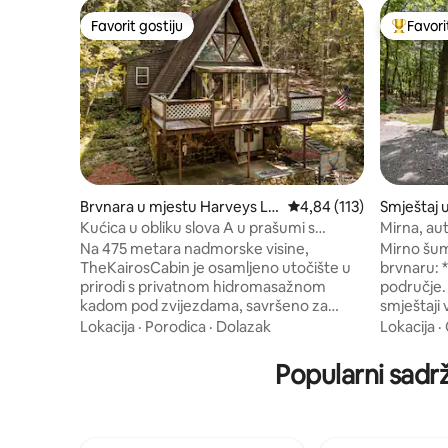
Favorit gostiju
Favori
Favorit gostiju
Glavni fa
Brvnara u mjestu Harveys La
Prosječna ocjena: 4,84 o
4,84 (113)
Smještaj 
ke
pen
Kućica u obliku slova A u prašumi s
Mirna, aut
hidromasažnom kadom
šumi
Na 475 metara nadmorske visine,
Mirno šum
TheKairosCabin je osamljeno utočište u
brvnaru: 
prirodi s privatnom hidromasažnom
područje. V
kadom pod zvijezdama, savršeno za
smještaji vidljivi z
parove, prijatelje i porodice. Daleko od
zemljanog
Lokacija
·
Porodica
·
Dolazak
Lokacija
·
grada i okruženo mirnim šumama, to je
na putu do brvna
odmor za koji ste žudili. Zapalite vatru i
*Znakovi 
Popularni sadrž
napravite s'mores, probudite se uz pjev
*Parking pros
ptica, vozite kajak po jezeru, pješačite do
kupatilo *Kuhinja: kombinacija
nezaboravnih zalazaka sunca ili vježbajte
konvekcij
streličarstvo, koristite ljuljašku.
pećnice, Keuri