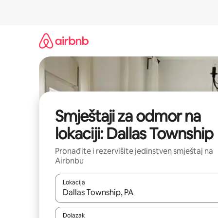
Pređi
na
sadržaj
Smještaji za odmor na
lokaciji: Dallas Township
Pronađite i rezervišite jedinstven smještaj na
Airbnbu
Lokacija
Kad rezultati budu dostupni, krećite se gore i dolj
Dolazak