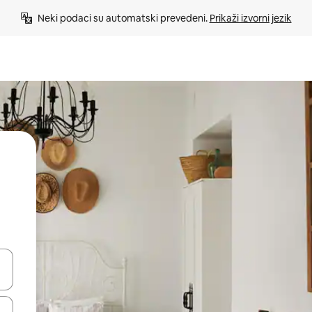
Neki podaci su automatski prevedeni. 
Prikaži izvorni jezik
e pomoću strelica ili ih pregledajte dodirom ili povlačenjem prsta.