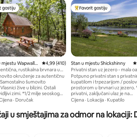
t gostiju
Favorit gostiju
vorit gostiju
Glavni favorit gostiju
d 5, recenzija: 113
u mjestu Wapwallo
Prosječna ocjena: 4,99 od 5, recenzija: 410
4,99 (410)
Stan u mjestu Shickshinny
P
entična, rustikalna brvnara u
Privatni stan uz jezero - mala o
ovito okruženje za autentičnu
Potpuno privatni stan s privatn
*Samostalno šumovito
kupatilom i trpezarijom / poslo
lasnici žive u blizini. Ostali
prostorom u brvnari uz jezero. Vaš
imi. *1/2 milje seoskog
privatni, zaključani ulaz je na
 puta prolazi pored smještaja
stepenicama od obale, slobodno
Cijena
·
Doručak
Cijena
·
Lokacija
·
Kupatilo
re. Vozite polako!
u veslanju u jednom od naših ka
duž puta nakon što GPS ode.
čamca na vesla ili kanuu... ili ako
aji u smještajima za odmor na lokaciji:
tor se okreće. *Kompletno
raspoloženje pogodi, zapalite l
vatru. Ovaj objekat je skrivena oaza -
ske rerne/friteze/ mikrovalne
jednostavan pristup Ricketts G
g, toster, ispod pulta/ mali
Knoebels Groveu, umjetnosti p