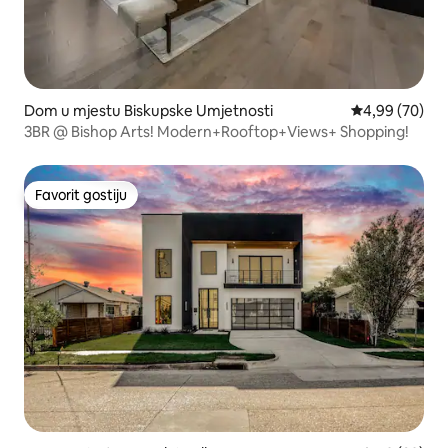
Dom u mjestu Biskupske Umjetnosti
Prosječna ocje
4,99 (70)
3BR @ Bishop Arts! Modern+Rooftop+Views+ Shopping!
Favorit gostiju
Favorit gostiju