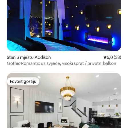
Stan u mjestu Addison
Prosječna ocj
5,0 (33)
Gothic Romantic uz svijeće, visoki sprat / privatni balkon
Favorit gostiju
Favorit gostiju