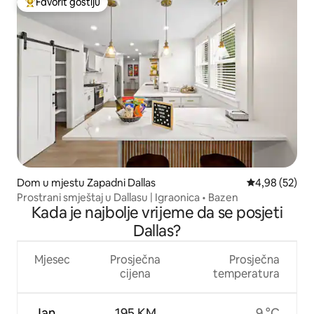
Favorit gostiju
Glavni favorit gostiju
Dom u mjestu Zapadni Dallas
Prosječna ocje
4,98 (52)
Prostrani smještaj u Dallasu | Igraonica • Bazen
Kada je najbolje vrijeme da se posjeti
Dallas?
Mjesec
Prosječna
Prosječna
cijena
temperatura
Jan
195 KM
9 °C