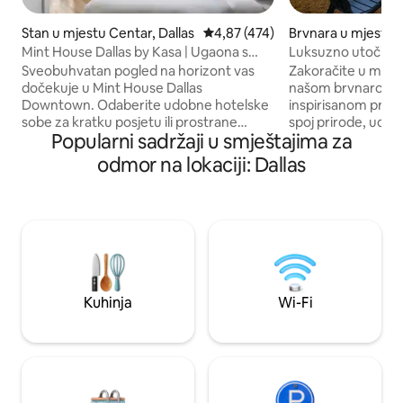
Stan u mjestu Centar, Dallas
Prosječna ocjena: 4,87 od 5, rece
4,87 (474)
Brvnara u mjestu D
Mint House Dallas by Kasa | Ugaona s
Luksuzno utočište 
dvije spavaće sobe
Frame
Sveobuhvatan pogled na horizont vas
Zakoračite u mirn
dočekuje u Mint House Dallas
našom brvnarom u 
Downtown. Odaberite udobne hotelske
inspirisanom prir
sobe za kratku posjetu ili prostrane
spoj prirode, udobn
Popularni sadržaji u smještajima za
apartmane opremljene kompletnom
Savršeno za samos
kuhinjom i perilicom rublja u sklopu
i male grupe, čak i
odmor na lokaciji: Dallas
smještaja za duže boravke. Uživajte u
Svaki kutak ovog 
ekskluzivnom pristupu Tower Clubu i
odmor, razmišljanj
fitnes centru. Naši smještaji s
energije. Bez obzir
tehnološkim mogućnostima nude
blizini najboljih atr
samostalni dolazak u 16:00 sati, a
Arlingtona i Grand 
recepcija na licu mjesta je dostupna
jezero Joe Pool, dr
tokom određenog radnog vremena.
Cedar Hill, Globe Li
Osim toga, usluge virtualne recepcije
krugu od 20 minut
Kuhinja
Wi-Fi
dostupne su 0–24 putem mobilnog
telefona, uključujući podršku gostima
putem SMS-a.