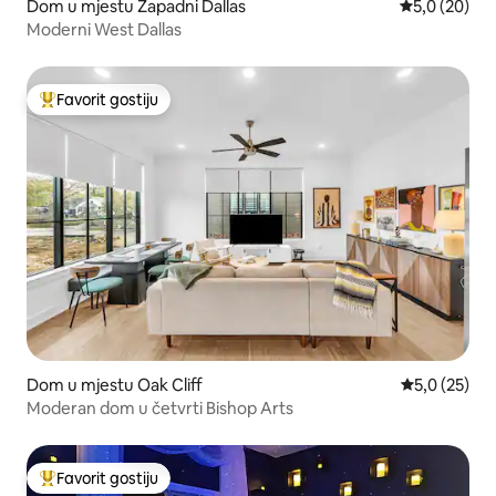
Dom u mjestu Zapadni Dallas
Prosječna ocj
5,0 (20)
Moderni West Dallas
Favorit gostiju
Glavni favorit gostiju
Dom u mjestu Oak Cliff
Prosječna ocj
5,0 (25)
Moderan dom u četvrti Bishop Arts
Favorit gostiju
Glavni favorit gostiju