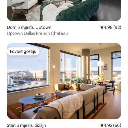
Dom u mjestu Uptown
Prosječna ocje
4,98 (92)
Uptown Dallas French Chateau
Favorit gostiju
Favorit gostiju
Stan u mjestu dizajn
Prosječna ocje
4,92 (66)