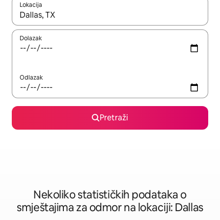
Lokacija
Kad rezultati budu dostupni, krećite se gore i dolje pomoću strel
Dolazak
Odlazak
Pretraži
Nekoliko statističkih podataka o
smještajima za odmor na lokaciji: Dallas