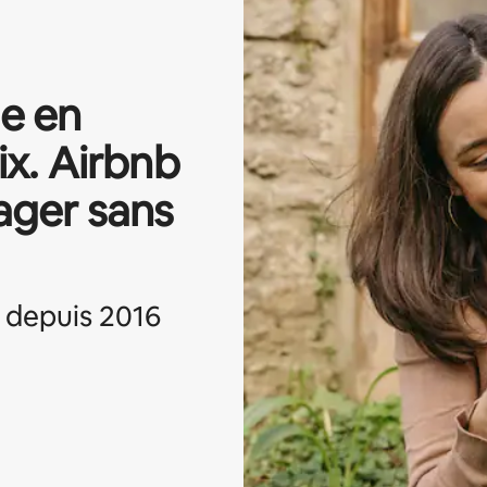
de en
ix. Airbnb
ager sans
 depuis 2016