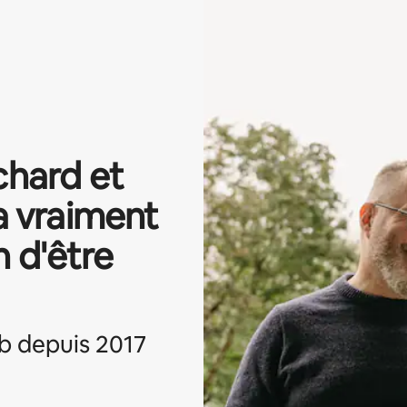
chard et
a vraiment
 d'être
b depuis 2017