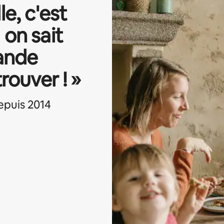
e, c'est
 on sait
rande
rouver ! »
epuis 2014