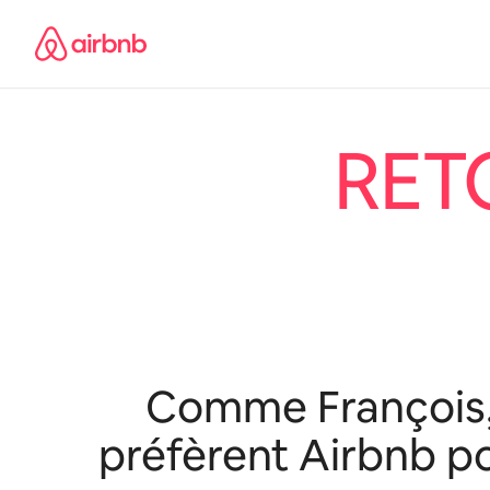
Pređi
na
sadržaj
RET
Comme François, 
préfèrent Airbnb po