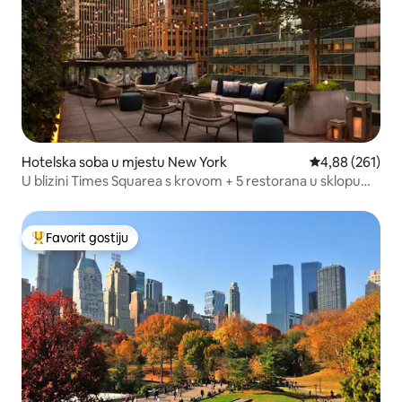
Hotelska soba u mjestu New York
Prosječna ocjen
4,88 (261)
U blizini Times Squarea s krovom + 5 restorana u sklopu
objekta
Favorit gostiju
Glavni favorit gostiju