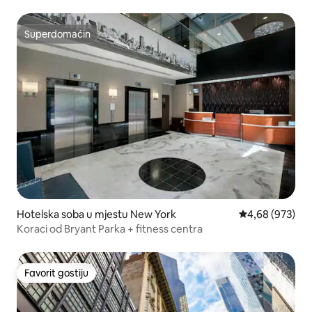
mjesta
Superdomaćin
Superdomaćin
Hotelska soba u mjestu New York
Prosječna ocjen
4,68 (973)
Koraci od Bryant Parka + fitness centra
Favorit gostiju
Favorit gostiju