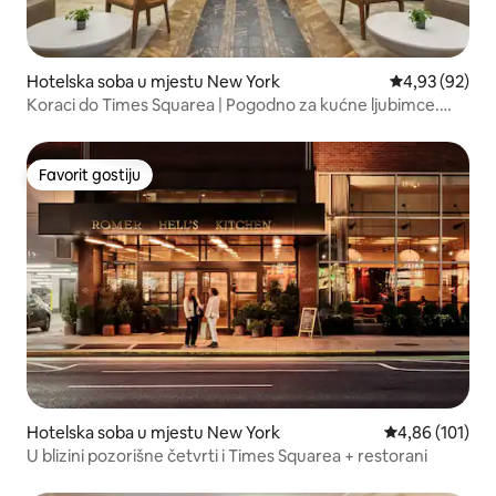
Hotelska soba u mjestu New York
Prosječna ocje
4,93 (92)
Koraci do Times Squarea | Pogodno za kućne ljubimce.
Teretana + bicikli
Favorit gostiju
Favorit gostiju
Hotelska soba u mjestu New York
Prosječna ocjen
4,86 (101)
U blizini pozorišne četvrti i Times Squarea + restorani