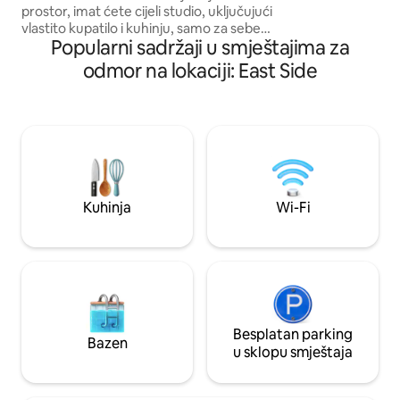
prostor, imat ćete cijeli studio, uključujući
restorana kao što j
vlastito kupatilo i kuhinju, samo za sebe.
desertu u poznato
Popularni sadržaji u smještajima za
Savršeno za samostalne putnike ili
putu kući!
parove koji traže udobnost i praktičnost
odmor na lokaciji: East Side
na vrhunskoj lokaciji u blizini restorana i
javnog prevoza. Napomena: Starije
recenzije se odnose na prethodno
upravljanje kada se smještaj dijelio. Sada
je to isključivo privatni studio apartman s
ažuriranim standardima odgovornog
ugošćavanja koji se fokusiraju na čistoću,
udobnost i jasnu komunikaciju.
Kuhinja
Wi-Fi
Besplatan parking
Bazen
u sklopu smještaja