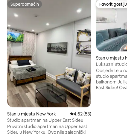
Superdomaćin
Favorit gostiju
Superdomaćin
Favorit gostiju
Stan u mjestu New
Luksuzni studio sa
balkonom
Odsjednite u na
studio apartmanu
balkonom Julije koj
East Sideu! Ova p
zgrada nalazi se u 
najboljih atrakcija 
nenadmašnom loka
minuta udaljen od 
Stan u mjestu New York
Prosječna ocjena: 4,62 od 5, rec
4,62 (53)
Ave i 5. avenije! B
Studio apartman na Upper East Sideu
samo jedan blok, 
Privatni studio apartman na Upper East
modernim restora
Sideu u New Yorku. Ovo nije zajednički
Uživajte u večeri 