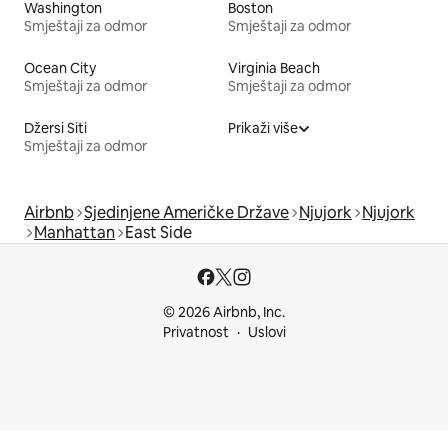
Washington
Boston
Smještaji za odmor
Smještaji za odmor
Ocean City
Virginia Beach
Smještaji za odmor
Smještaji za odmor
Džersi Siti
Prikaži više
Smještaji za odmor
Airbnb
Sjedinjene Američke Države
Njujork
Njujork
Manhattan
East Side
© 2026 Airbnb, Inc.
Privatnost
Uslovi