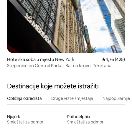
Hotelska soba u mjestu New York
Prosječna ocjen
4,76 (425)
Stepenice do Central Parka | Bar na krovu. Teretana.
Objedovanje.
Destinacije koje možete istražiti
Obližnja odredišta
Druge vrste smještaja
Najpopularnije z
Njujork
Philadelphia
Smještaji za odmor
Smještaji za odmor