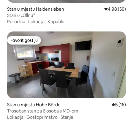
Stan u mjestu Haldensleben
Prosječna ocje
4,98 (50)
Stan u „Ollnu”
Porodica
·
Lokacija
·
Kupatilo
Favorit gostiju
Favorit gostiju
Stan u mjestu Hohe Börde
Prosječna 
5 (16)
Trosoban stan za 6 osoba s MD-om
Lokacija
·
Gostoprimstvo
·
Stanje