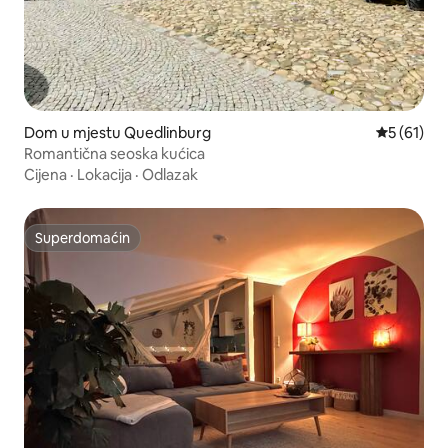
Dom u mjestu Quedlinburg
Prosječna 
5 (61)
Romantična seoska kućica
Cijena
·
Lokacija
·
Odlazak
Superdomaćin
Superdomaćin