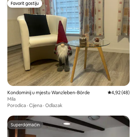
Favorit gostiju
Favorit gostiju
Kondominij u mjestu Wanzleben-Börde
Prosječna ocje
4,92 (48)
Mila
Porodica
·
Cijena
·
Odlazak
Superdomaćin
Superdomaćin