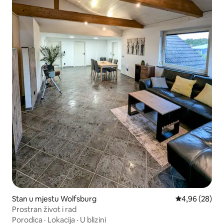
Stan u mjestu Wolfsburg
Prosječna ocje
4,96 (28)
Prostran život i rad
Porodica
·
Lokacija
·
U blizini