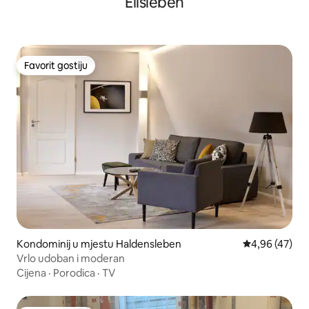
Eilsleben
Favorit gostiju
Favorit gostiju
Kondominij u mjestu Haldensleben
Prosječna ocje
4,96 (47)
Vrlo udoban i moderan
Cijena
·
Porodica
·
TV