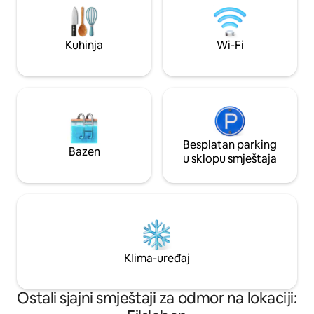
za goste i posteljina.
oblacima.
Kuhinja
Wi-Fi
Besplatan parking
Bazen
u sklopu smještaja
Klima-uređaj
Ostali sjajni smještaji za odmor na lokaciji: