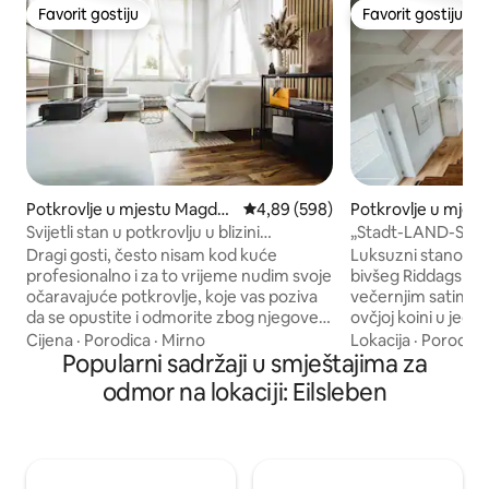
Favorit gostiju
Favorit gostiju
Favorit gostiju
Favorit gostiju
Potkrovlje u mjestu Magde
Prosječna ocjena: 4,89 od 5, rece
4,89 (598)
Potkrovlje u mjes
burg
hweig
Svijetli stan u potkrovlju u blizini
„Stadt-LAND-SCHE
univerziteta uklj. Netflix, RTL+
potkrovlju
Dragi gosti, često nisam kod kuće
Luksuzni stanovi u
profesionalno i za to vrijeme nudim svoje
bivšeg Riddagshaus
očaravajuće potkrovlje, koje vas poziva
večernjim satima 
da se opustite i odmorite zbog njegove
ovčjoj koini u jedn
mirne lokacije. Pored ukusne jutarnje
klupica s pogledo
Cijena
·
Porodica
·
Mirno
Lokacija
·
Porodica
kafe, stan nudi i dovoljno svjetla u
Popularni sadržaji u smještajima za
„seoske staje”. Uži
odličnom fabričkom stilu. Stan je u
svjetlu plinskog ka
odmor na lokaciji: Eilsleben
potpunosti opremljen velikim krevetom
prijateljima na ku
dimenzija 1,80x2,00m i udobnim kaučem
arhitektonski očar
na razvlačenje. Imate i internet u
impresivnim krov
svjetlovodnoj brzini (100 Mbit) i TV
Japanski WC u tuš
ravnog ekrana. Obezbijeđeni su peškiri
madraci i jastučni 