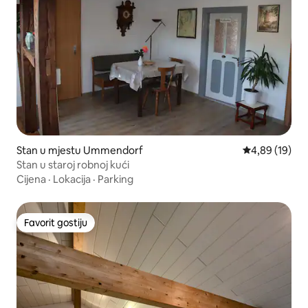
Stan u mjestu Ummendorf
Prosječna ocje
4,89 (19)
Stan u staroj robnoj kući
Cijena
·
Lokacija
·
Parking
Favorit gostiju
Favorit gostiju