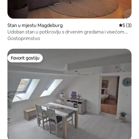
Stan u mjestu Magdeburg
Prosječna
5 (3)
Udoban stan u potkrovlju s drvenim gredama i visećom
ležaljkom
Gostoprimstvo
Favorit gostiju
Favorit gostiju