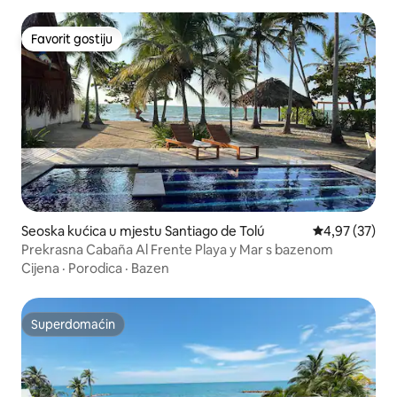
Favorit gostiju
Favorit gostiju
Seoska kućica u mjestu Santiago de Tolú
Prosječna ocje
4,97 (37)
Prekrasna Cabaña Al Frente Playa y Mar s bazenom
Cijena
·
Porodica
·
Bazen
Superdomaćin
Superdomaćin