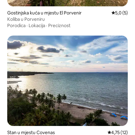
Gostinjska kuća u mjestu El Porvenir
Prosječna o
5,0 (5)
Koliba u Porveniru
Porodica
·
Lokacija
·
Preciznost
Stan u mjestu Covenas
Prosječna ocj
4,75 (12)