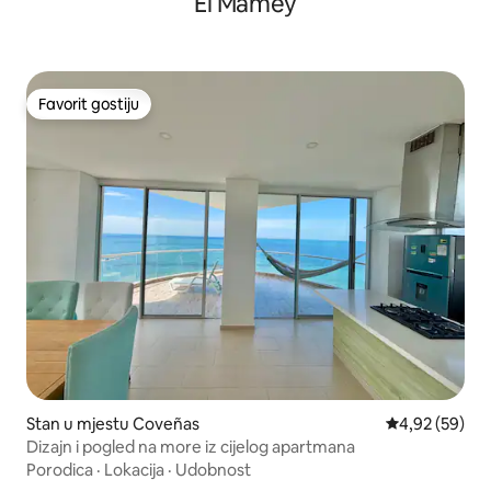
El Mamey
Favorit gostiju
Favorit gostiju
Stan u mjestu Coveñas
Prosječna ocje
4,92 (59)
Dizajn i pogled na more iz cijelog apartmana
Porodica
·
Lokacija
·
Udobnost