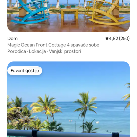
Dom
Prosječna ocjen
4,82 (250)
Magic Ocean Front Cottage 4 spavaće sobe
Porodica
·
Lokacija
·
Vanjski prostori
Favorit gostiju
Favorit gostiju