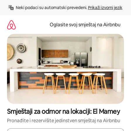
Pređi
Neki podaci su automatski prevedeni. 
Prikaži izvorni jezik
na
sadržaj
Oglasite svoj smještaj na Airbnbu
Smještaji za odmor na lokaciji: El Mamey
Pronađite i rezervišite jedinstven smještaj na Airbnbu