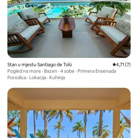
Stan u mjestu Santiago de Tolú
Prosječna oc
4,71 (7)
Pogled na more · Bazen · 4 sobe · Primera Ensenada
Porodica
·
Lokacija
·
Kuhinja