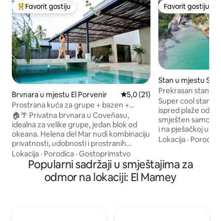
Favorit gostiju
Favorit gostiju
Glavni favorit gostiju
Favorit gostiju
Stan u mjestu Sag
Prekrasan stan uz
Brvnara u mjestu El Porvenir
Prosječna ocjena: 5,0 od 5, rec
5,0 (21)
Super cool stan 
Prostrana kuća za grupe + bazen +
ispred plaže od sa
klima-uređaj + Wi-Fi @Coveñas
🏠🌴 Privatna brvnara u Coveñasu,
smješten samo 7 m
idealna za velike grupe, jedan blok od
i na pješačkoj udal
okeana. Helena del Mar nudi kombinaciju
restorana na plaži 
Lokacija
·
Porodica
privatnosti, udobnosti i prostranih
Područje je savrše
zajedničkih prostora. 👨‍👧‍👧Savršeno za
Lokacija
·
Porodica
·
Gostoprimstvo
porodice ili prijat
porodice i prijatelje, uz pomoć u kuhinji i
Popularni sadržaji u smještajima za
atmosferom savrše
čišćenje tokom dana, tako da je vaša
odmor na lokaciji: El Mamey
zalaska sunca, še
jedina briga da se zabavljate. ✨Prostor
plažama i općenito opuš
osmišljen za dijeljenje jedinstvenih
prostranu privatnu
trenutaka i opuštanje, gdje se možete
ležaljkama i namj
zajedno opustiti i odmoriti u miru ovog
vrtnom terasom, 
mjesta bez brige o detaljima. Vaš