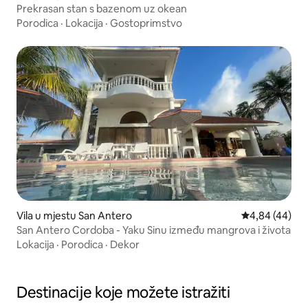
Prekrasan stan s bazenom uz okean
Porodica
·
Lokacija
·
Gostoprimstvo
Vila u mjestu San Antero
Prosječna ocje
4,84 (44)
San Antero Cordoba - Yaku Sinu između mangrova i života
Lokacija
·
Porodica
·
Dekor
Destinacije koje možete istražiti