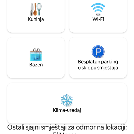
do mora kroz vrt.
boravak će biti u najboljim rukama!
Kuhinja
Wi-Fi
Besplatan parking
Bazen
u sklopu smještaja
Klima-uređaj
Ostali sjajni smještaji za odmor na lokaciji: