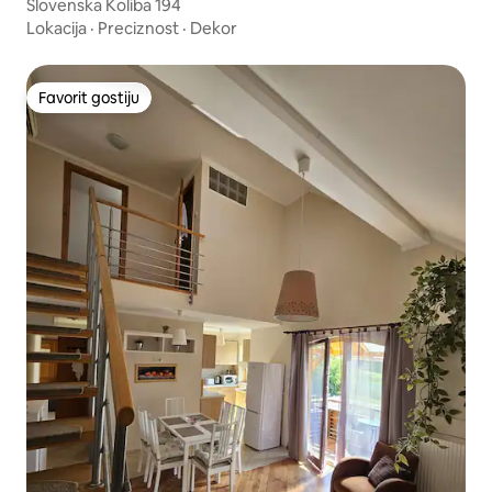
Slovenska Koliba 194
Lokacija
·
Preciznost
·
Dekor
Favorit gostiju
Favorit gostiju