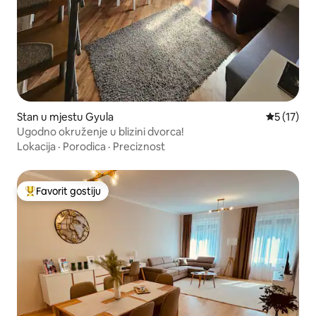
Stan u mjestu Gyula
Prosječna 
5 (17)
Ugodno okruženje u blizini dvorca!
Lokacija
·
Porodica
·
Preciznost
Favorit gostiju
Glavni favorit gostiju