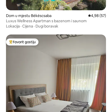
Dom u mjestu Békéscsaba
Prosječna ocje
4,98 (57)
Luxus Wellness Apartman s bazenom i saunom
Lokacija
·
Cijena
·
Dugi boravak
Favorit gostiju
Glavni favorit gostiju