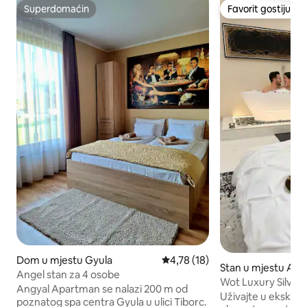
Superdomaćin
Favorit gostiju
Superdomaćin
Favorit gostiju
Dom u mjestu Gyula
Prosječna ocjena: 4,78 od 5, rec
4,78 (18)
Stan u mjestu Ara
Angel stan za 4 osobe
Wot Luxury Silver 
Angyal Apartman se nalazi 200 m od
spavaćoj sobi
Uživajte u ekskluz
poznatog spa centra Gyula u ulici Tiborc.