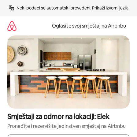
Pređi
Neki podaci su automatski prevedeni. 
Prikaži izvorni jezik
na
sadržaj
Oglasite svoj smještaj na Airbnbu
Smještaji za odmor na lokaciji: Elek
Pronađite i rezervišite jedinstven smještaj na Airbnbu