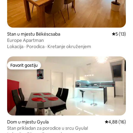
Stan u mjestu Békéscsaba
Prosječna 
5 (13)
Europe Apartman
Lokacija
·
Porodica
·
Kretanje okruženjem
Favorit gostiju
Favorit gostiju
Dom u mjestu Gyula
Prosječna ocje
4,88 (16)
Stan prikladan za porodice u srcu Gyula!