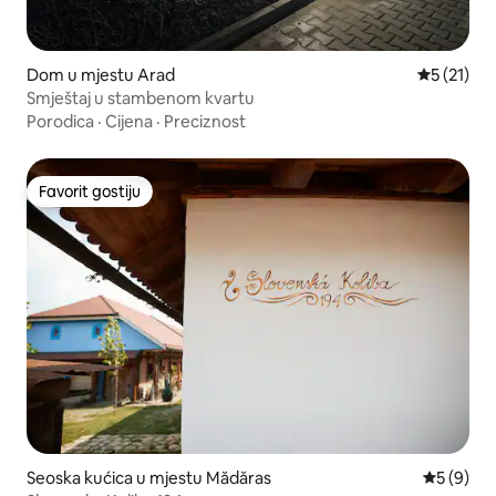
Dom u mjestu Arad
Prosječna 
5 (21)
Smještaj u stambenom kvartu
Porodica
·
Cijena
·
Preciznost
Favorit gostiju
Favorit gostiju
Seoska kućica u mjestu Mădăras
Prosječna 
5 (9)