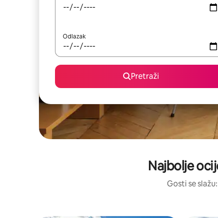
Odlazak
Pretraži
Najbolje oci
Gosti se slažu: