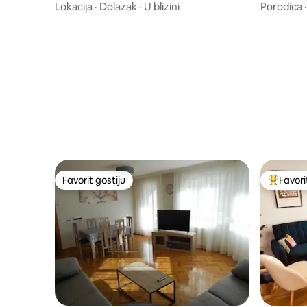
Lokacija
·
Dolazak
·
U blizini
Porodica
Favorit gostiju
Favori
Favorit gostiju
Glavni fa