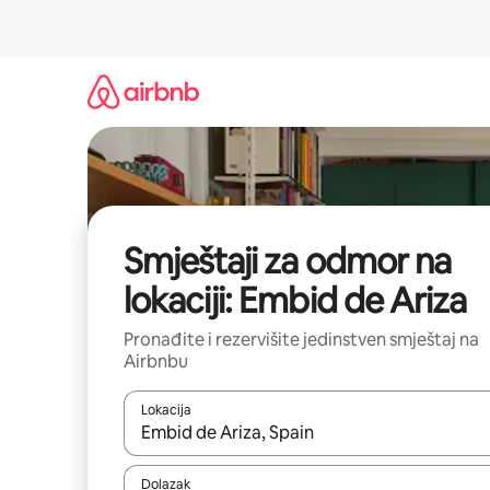
Pređi
na
sadržaj
Smještaji za odmor na
lokaciji: Embid de Ariza
Pronađite i rezervišite jedinstven smještaj na
Airbnbu
Lokacija
Kad rezultati budu dostupni, krećite se gore i dolj
Dolazak