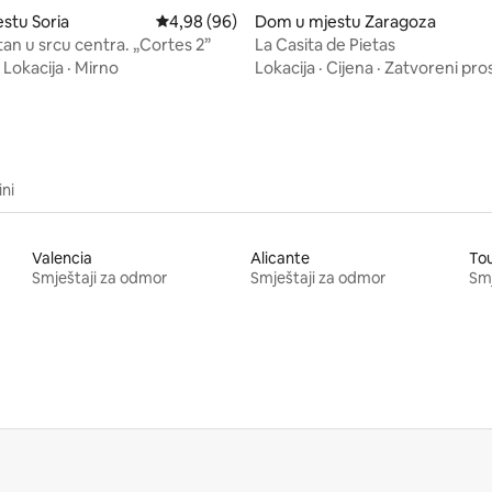
od 5, recenzija: 66
estu Soria
Prosječna ocjena: 4,98 od 5, recenzija: 96
4,98 (96)
Dom u mjestu Zaragoza
an u srcu centra. „Cortes 2”
La Casita de Pietas
·
Lokacija
·
Mirno
Lokacija
·
Cijena
·
Zatvoreni pros
ini
Valencia
Alicante
To
Smještaji za odmor
Smještaji za odmor
Smj