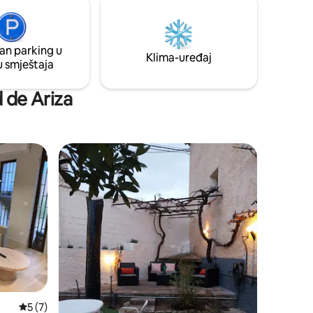
konvencionalnom rernom. IG:
stvene
@allotjamentpariseo
an parking u
Klima-uređaj
u smještaja
d de Ariza
Prosječna ocjena: 5 od 5, recenzija: 7
5 (7)