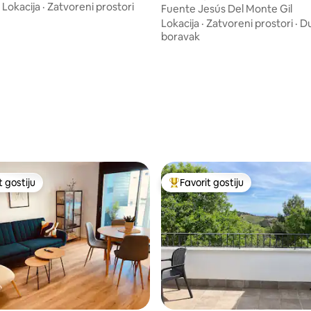
·
Lokacija
·
Zatvoreni prostori
Fuente Jesús Del Monte Gil
Lokacija
·
Zatvoreni prostori
·
Du
boravak
t gostiju
Favorit gostiju
vorit gostiju
Glavni favorit gostiju