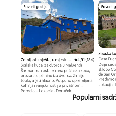
Favorit gostiju
Favorit g
Favorit gostiju
Favorit g
Seoska ku
de la Sier
Casa Fuer
Zemljani smještaj u mjestu M
Prosječna ocjena: 4,91 o
4,91 (184)
Dvije seo
aluenda
Špiljska kuća iza dvorca u Maluendi
sklopu Co
Šarmantna restaurirana pećinska kuća,
de San Gre
urezana u planinu iza dvorca. Zimi je
Predivno 
toplo, a ljeti hladno. Potpuno opremljena
klaustrom
Lokacija
·
kuhinja i vanjski roštilj u privatnom
Fuerte de
dvorištu sa stolom i stolicama. Vrlo
Porodica
·
Lokacija
·
Doručak
proglašen
udoban dnevni boravak s trpezarijskim
Popularni sadr
1980. godi
stolom, TV-om, policom za knjige i
interes. K
štednjakom na pelet, koji zagrijava cijelu
simpatičn
kuću. Osim toga, ljeti postoje i električni
Garaguet
radijatori i ventilatori. Ima dvije spavaće