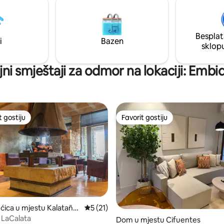
glavni grad Soria) -Ermita de
se širi kako biste doživjeli jedin
io -La Laguna nero
doživljaje. VU-ZA-24-023
ESFCTU000050011000477141
Besplat
i
Bazen
sklop
ajni smještaji za odmor na lokaciji: Embi
t gostiju
Favorit gostiju
vorit gostiju
Favorit gostiju
od 5, recenzija: 22
ćica u mjestu Kalataña
Prosječna ocjena: 5 od 5, recenzija: 21
5 (21)
l LaCalata
Dom u mjestu Cifuentes