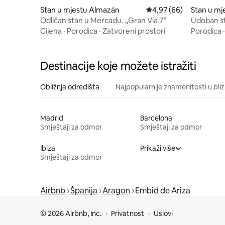
Stan u mjestu Almazán
Prosječna ocjena: 4,97 
4,97 (66)
Stan u mj
Odličan stan u Mercadu. „Gran Vía 7”
Udoban st
Cijena
·
Porodica
·
Zatvoreni prostori
Porodica
Destinacije koje možete istražiti
Obližnja odredišta
Najpopularnije znamenitosti u bliz
Madrid
Barcelona
Smještaji za odmor
Smještaji za odmor
Ibiza
Prikaži više
Smještaji za odmor
Airbnb
Španija
Aragon
Embid de Ariza
© 2026 Airbnb, Inc.
Privatnost
Uslovi