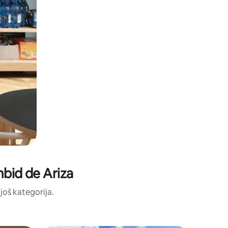
mbid de Ariza
 još kategorija.