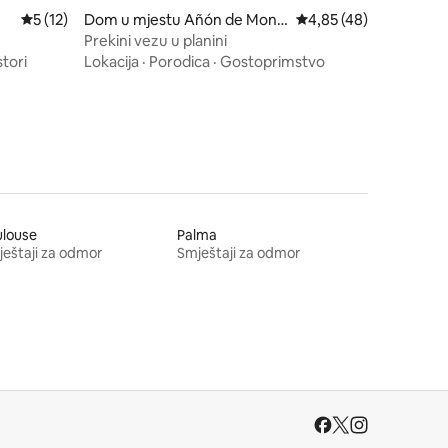
Prosječna ocjena: 5 od 5, recenzija: 12
5 (12)
Dom u mjestu Añón de Monc
Prosječna ocjena: 4,85
4,85 (48)
ayo
Prekini vezu u planini
tori
Lokacija
·
Porodica
·
Gostoprimstvo
ulouse
Palma
eštaji za odmor
Smještaji za odmor