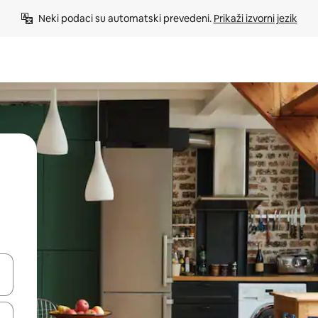
Neki podaci su automatski prevedeni. 
Prikaži izvorni jezik
e pomoću strelica ili ih pregledajte dodirom ili povlačenjem prsta.