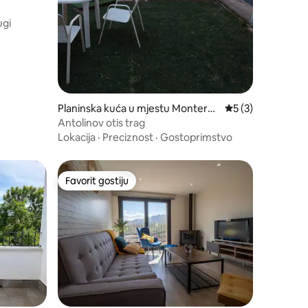
gi
Planinska kuća u mjestu Monterd
Prosječna ocjena: 
5 (3)
e
Antolinov otis trag
Lokacija
·
Preciznost
·
Gostoprimstvo
Favorit gostiju
Favorit gostiju