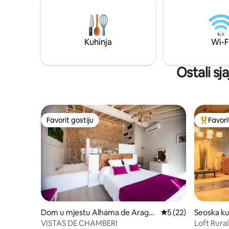
Domingo (
sobe na gornjem spratu, zajedno s
San Satur
terasom s fantastičnim pogledom. Nalazi
se na vrhu sela.
Kuhinja
Wi-F
Ostali sj
Favorit gostiju
Favori
Favorit gostiju
Glavni fa
Dom u mjestu Alhama de Aragó
Prosječna ocjena: 5 
5 (22)
Seoska ku
n
zor
VISTAS DE CHAMBERI
Loft Rura