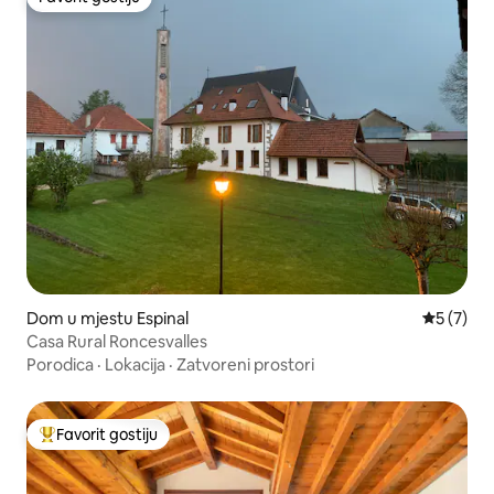
Favorit gostiju
Dom u mjestu Espinal
Prosječna
5 (7)
Casa Rural Roncesvalles
Porodica
·
Lokacija
·
Zatvoreni prostori
Favorit gostiju
Glavni favorit gostiju