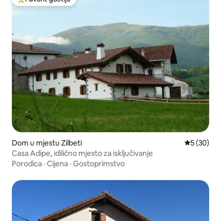
Glavni favorit gostiju
Dom u mjestu Zilbeti
Prosječna o
5 (30)
Casa Adipe, idilično mjesto za isključivanje
Porodica
·
Cijena
·
Gostoprimstvo