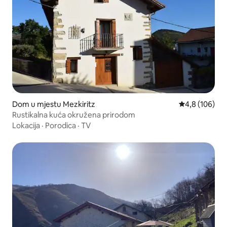
Dom u mjestu Mezkiritz
Prosječna ocje
4,8 (106)
Rustikalna kuća okružena prirodom
Lokacija
·
Porodica
·
TV