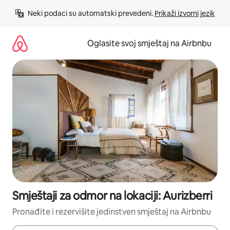
Pređi
Neki podaci su automatski prevedeni. 
Prikaži izvorni jezik
na
sadržaj
Oglasite svoj smještaj na Airbnbu
Smještaji za odmor na lokaciji: Aurizberri
Pronađite i rezervišite jedinstven smještaj na Airbnbu