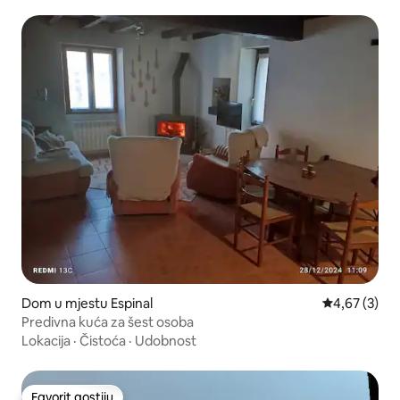
Dom u mjestu Espinal
Prosječna ocj
4,67 (3)
Predivna kuća za šest osoba
Lokacija
·
Čistoća
·
Udobnost
Favorit gostiju