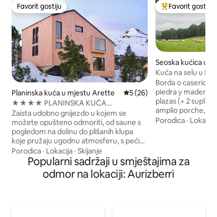
Favorit gostiju
Favorit gostiju
Favorit gostiju
Glavni favorit gost
Seoska kućica u m
an
Kuća na selu u Baz
Borda o caserío tr
piedra y madera, r
Planinska kuća u mjestu Arette
Prosječna ocjena: 5 od 5, rec
5 (26)
plazas (+ 2 supleto
★★★★ PLANINSKA KUĆA
amplio porche, ja
Melzerata✨avec SAUNA
Zaista udobno gnijezdo u kojem se
privado. Localizad
Porodica
·
Lokacija
možete opušteno odmoriti, od saune s
rodeado de bosque
pogledom na dolinu do plišanih klupa
castaños. Entorno r
koje pružaju ugodnu atmosferu, s peći
tranquilidad. Ideal
na drva i stolicama za ljuljanje u blizini. U
Porodica
·
Lokacija
·
Skijanje
senderismo. A pie 
brvnari Melzerata život usporava, što
Popularni sadržaji u smještajima za
transpirenáica GR
vam omogućava da se ponovo povežete
odmor na lokaciji: Aurizberri
carretera asfaltad
s prirodom, porodicom ili prijateljima, u
principal pueblo de
svim godišnjim dobima. Svaki prozor nudi
Alojamiento con N
pogled na planinu kao što biste to imali s
Turismo de Navar
remek-djelom slike. Dostupno za
iznajmljivanje u svim godišnjim dobima.