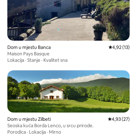
Dom u mjestu Banca
Prosječna ocje
4,92 (13)
Maison Pays Basque
Lokacija
·
Stanje
·
Kvalitet sna
Dom u mjestu Zilbeti
Prosječna ocje
4,93 (27)
Seoska kuća Borda Lenco, u srcu prirode.
Porodica
·
Lokacija
·
Mirno