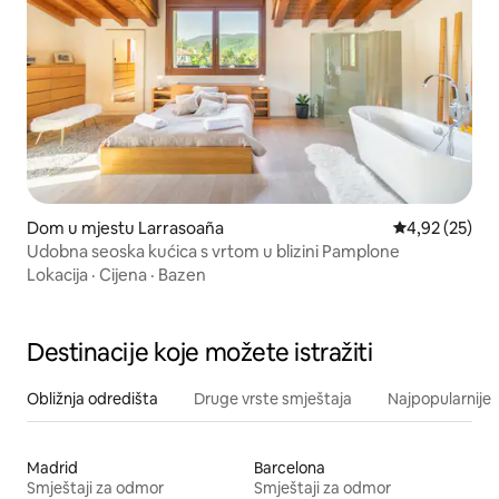
Dom u mjestu Larrasoaña
Prosječna ocje
4,92 (25)
Udobna seoska kućica s vrtom u blizini Pamplone
Lokacija
·
Cijena
·
Bazen
Destinacije koje možete istražiti
Obližnja odredišta
Druge vrste smještaja
Najpopularnije z
Madrid
Barcelona
Smještaji za odmor
Smještaji za odmor