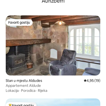
Aurizberri
Favorit gostiju
Favorit gostiju
Stan u mjestu Aldudes
Prosječna ocje
4,95 (19)
Appartement Aldude
Lokacija
·
Porodica
·
Rijeka
Favorit gostiju