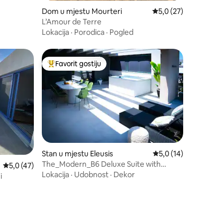
Dom u mjestu Mourteri
Prosječna ocjena: 5,0
5,0 (27)
L’Amour de Terre
Lokacija
·
Porodica
·
Pogled
Favorit gostiju
Glavni favorit gostiju
Stan u mjestu Eleusis
Prosječna ocjena: 5,0
5,0 (14)
The_Modern_B6 Deluxe Suite with
Prosječna ocjena: 5,0 od 5, recenzija: 47
5,0 (47)
jacuzzi
Lokacija
·
Udobnost
·
Dekor
i