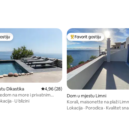
ostiju
Favorit gostiju
ostiju
Glavni favorit gostiju
stu Dikastika
Prosječna ocjena: 4,96 od 5, recenzija: 28
4,96 (28)
gledom na more i privatnim
Dom u mjestu Limni
kacija
·
U blizini
Korali, maisonette na plaži Limn
Lokacija
·
Porodica
·
Kvalitet sna