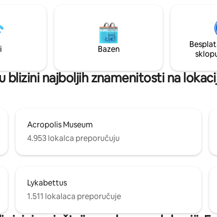
Veliki privatni vanjski prostori, 
bazenom i vrtom. Doživite jedi
doživljaj koji spaja kulturu, opušt
prirodu.
Besplat
i
Bazen
sklop
u blizini najboljih znamenitosti na lokacij
Acropolis Museum
4.953 lokalca preporučuju
Lykabettus
1.511 lokalaca preporučuje