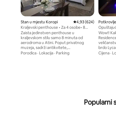
Stan u mjestu Koropi
Prosječna ocjena: 4,93 o
4,93 (624)
Potkrovlj
Kraljevski penthouse • Za 4 osobe• 8
Opuštaju
minuta od aerodroma
Akropolj i
Zaista jedinstven penthouse u
Wow!! Kak
kraljevskom stilu samo 8 minuta od
Residence
aerodroma u Atini. Poput privatnog
veličanst
muzeja, sadrži antikvitete,
brdo Lycab
predimenzionirane krevete od 200×220,
jedinstven
Porodica
·
Lokacija
·
Parking
Cijena
·
Lo
veliku privatnu terasu i pristup krovu za
modernim diza
panoramski pogled i posmatranje aviona.
besplatnoj
Idealno za porodice, s mnogo prostora i
vaš borav
karaktera koje nećete naći nigdje
Opustite 
drugdje u tom području. Staklena vrata
napornog dana 
preplavljuju prostor prirodnim svjetlom i
imati pri
uokviruju otvoreno nebo; jedinstven
sadržajim
smještaj koji spaja klasični šarm s rijetkim
aparat za
pogledom na grad.
(postavlje
Popularni s