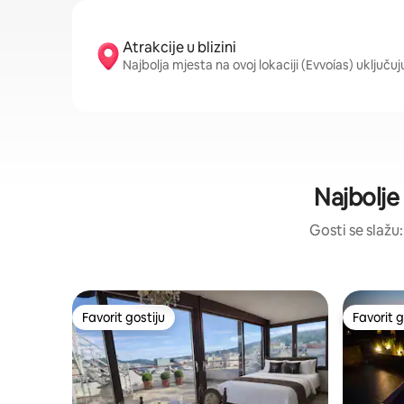
Atrakcije u blizini
Najbolja mjesta na ovoj lokaciji (Evvoías) uključ
Najbolje 
Gosti se slažu:
Favorit gostiju
Favorit g
Favorit gostiju
Favorit g