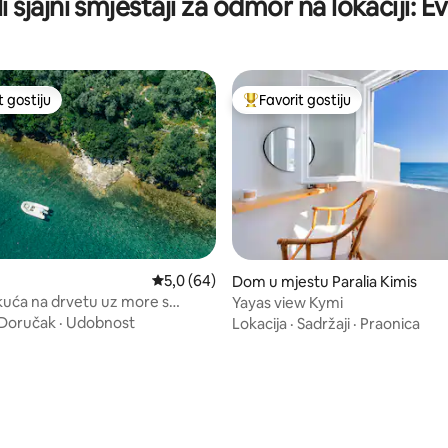
i sjajni smještaji za odmor na lokaciji: E
t gostiju
Favorit gostiju
vorit gostiju
Glavni favorit gostiju
od 5, recenzija: 65
Prosječna ocjena: 5,0 od 5, recenzija: 64
5,0 (64)
Dom u mjestu Paralia Kimis
uća na drvetu uz more s
Yayas view Kymi
 koji oduzima dah
Doručak
·
Udobnost
Lokacija
·
Sadržaji
·
Praonica