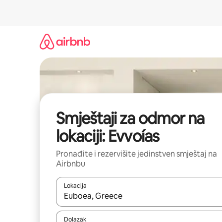
Pređi
na
sadržaj
Smještaji za odmor na
lokaciji: Evvoías
Pronađite i rezervišite jedinstven smještaj na
Airbnbu
Lokacija
Kad rezultati budu dostupni, krećite se gore i dolj
Dolazak