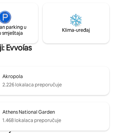
s privatnim
nstven
anje i
an parking u
Klima-uređaj
u smještaja
i: Evvoías
Akropola
2.226 lokalaca preporučuje
Athens National Garden
1.468 lokalaca preporučuje