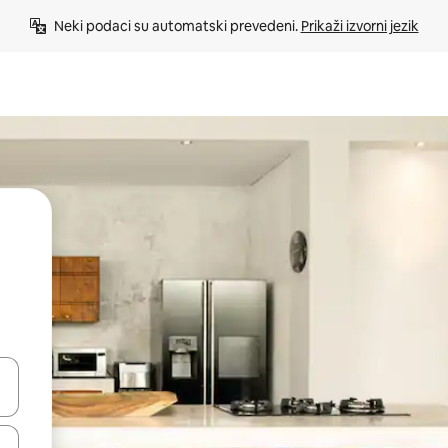
Neki podaci su automatski prevedeni. 
Prikaži izvorni jezik
e pomoću strelica ili ih pregledajte dodirom ili povlačenjem prsta.