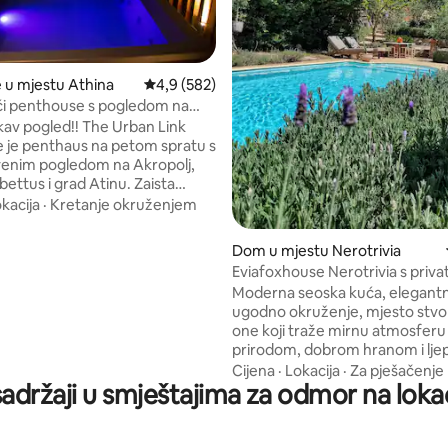
d 5, recenzija: 624
e u mjestu Athina
Prosječna ocjena: 4,9 od 5, recenzija: 582
4,9 (582)
ći penthouse s pogledom na
 jacuzzijem
av pogled!! The Urban Link
 je penthaus na petom spratu s
venim pogledom na Akropolj,
ettus i grad Atinu. Zaista
 smještaj na savršenoj lokaciji s
kacija
·
Kretanje okruženjem
jnom! Uživajte u
 boci vina i dopustite nam da
Dom u mjestu Nerotrivia
ak učinimo ugodnim i udobnim.
Eviafoxhouse Nerotrivia s priv
se u masažnoj kadi nakon
bazenom s pogledom na more
Moderna seoska kuća, elegantno
šetnje. Također ćete
ugodno okruženje, mjesto stvo
stup: ✓svim potrebnim
one koji traže mirnu atmosfer
a ✓Besplatan Wi-Fi ✓Besplatan
prirodom, dobrom hranom i lj
 espresso i ✓ mahune
Otok Evija nudi najbolje rješenj
Cijena
·
Lokacija
·
Za pješačenje
no za Netflix)
adržaji u smještajima za odmor na lokac
koji žele uživati u ljetnjem odmo
mora, ali ne žele propustiti sv
koju nudi veliki grad, samo 99 
Atene i 130 km od aerodroma u