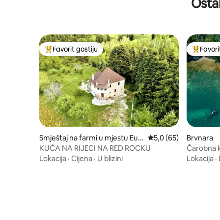
Ostal
Favorit gostiju
Favori
Glavni favorit gostiju
Glavni fa
Smještaj na farmi u mjestu Eub
Prosječna ocjena: 5,0 
5,0 (65)
Brvnara
oea
KUĆA NA RIJECI NA RED ROCKU
Čarobna k
pogledom
Lokacija
·
Cijena
·
U blizini
Lokacija
·