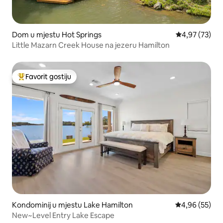
Dom u mjestu Hot Springs
Prosječna ocje
4,97 (73)
Little Mazarn Creek House na jezeru Hamilton
Favorit gostiju
Glavni favorit gostiju
Kondominij u mjestu Lake Hamilton
Prosječna ocje
4,96 (55)
New~Level Entry Lake Escape