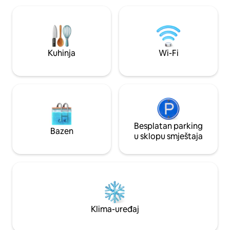
WI-FI MREŽOM. Zaj
televizori od 75 inča u dnevnoj sobi TV od
brodove s vidiko
65 inča u dnevnom boravku u potkrovlju
igre za cijelu poro
Ljubičasti madrac za bračni krevet (širok
180–200 cm) i krevet na spratu Ogroman
električni kamin I još mnogo toga!!!!!!
Kuhinja
Wi-Fi
Dodatne slike možete vidjeti ako
pretražujete apartman Royal Ridge.
Hvala vam 🙏🏻
Besplatan parking
Bazen
u sklopu smještaja
Klima-uređaj