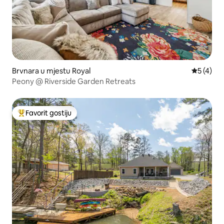
Brvnara u mjestu Royal
Prosječna
5 (4)
Peony @ Riverside Garden Retreats
Favorit gostiju
Glavni favorit gostiju