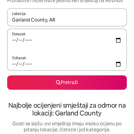
Pronađite i rezervišite jedinstven smještaj na Airbnbu
Lokacija
Kad rezultati budu dostupni, krećite se gore i dolje pomoću strel
Dolazak
Odlazak
Pretraži
Najbolje ocijenjeni smještaji za odmor na
lokaciji: Garland County
Gosti se slažu: ovi smještaji imaju visoku ocjenu po
pitanju lokacije, čistoće i još kategorija.