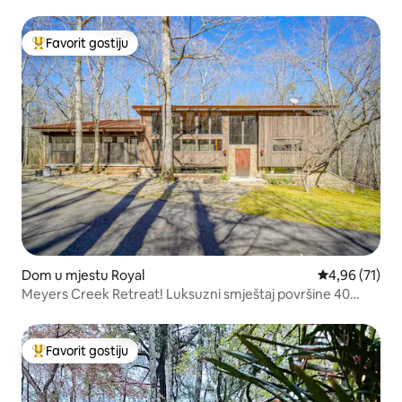
Favorit gostiju
Glavni favorit gostiju
Dom u mjestu Royal
Prosječna ocje
4,96 (71)
Meyers Creek Retreat! Luksuzni smještaj površine 40
hektara s jezerom
Favorit gostiju
Glavni favorit gostiju