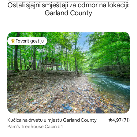
Ostali sjajni smještaji za odmor na lokaciji:
Garland County
Favorit gostiju
Glavni favorit gostiju
Kućica na drvetu u mjestu Garland County
Prosječna ocje
4,97 (71)
Pam's Treehouse Cabin #1