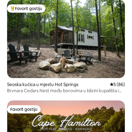
Favorit gostiju
Glavni favorit gostiju
Seoska kućica u mjestu Hot Springs
Prosječna o
5 (86)
Brvnara Cedars Nest među borovima u blizini kupališta i
trgovina
Favorit gostiju
Favorit gostiju