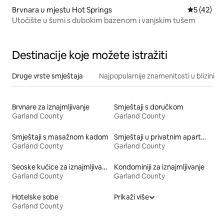
Brvnara u mjestu Hot Springs
Prosječna o
5 (42)
Utočište u šumi s dubokim bazenom i vanjskim tušem
Destinacije koje možete istražiti
Druge vrste smještaja
Najpopularnije znamenitosti u blizini
Brvnare za iznajmljivanje
Smještaji s doručkom
Garland County
Garland County
Smještaji s masažnom kadom
Smještaji u privatnim apartmanima
Garland County
Garland County
Seoske kućice za iznajmljivanje
Kondominiji za iznajmljivanje
Garland County
Garland County
Hotelske sobe
Prikaži više
Garland County