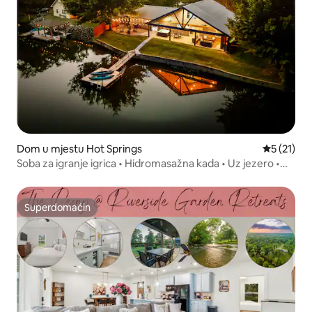
Dom u mjestu Hot Springs
Prosječna 
5 (21)
Soba za igranje igrica • Hidromasažna kada • Uz jezero •
Karaoke
Superdomaćin
Superdomaćin