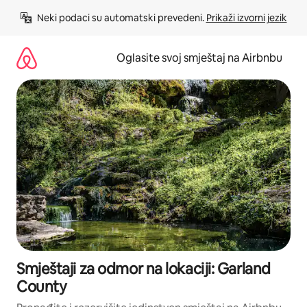
Pređi
Neki podaci su automatski prevedeni. 
Prikaži izvorni jezik
na
sadržaj
Oglasite svoj smještaj na Airbnbu
Smještaji za odmor na lokaciji: Garland
County