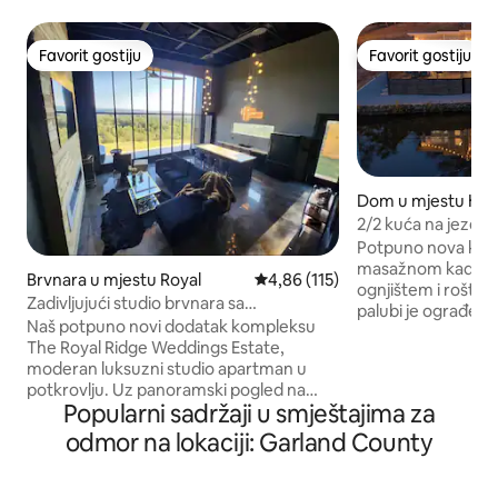
Favorit gostiju
Favorit gostiju
Favorit gostiju
Favorit gostiju
Dom u mjestu Hom
Springs
2/2 kuća na jezeru 
IGRAONICA!
Potpuno nova kuća
masažnom kadom,
Brvnara u mjestu Royal
Prosječna ocjena: 4,86 od 5, rece
4,86 (115)
ognjištem i roštil
Zadivljujući studio brvnara sa
palubi je ograđen i ograđe
zadivljujućim pogledom
Naš potpuno novi dodatak kompleksu
televizori. Pristup sobi za igre je osiguran
The Royal Ridge Weddings Estate,
uz iznajmljivanje i
moderan luksuzni studio apartman u
gostima ovog objekta
potkrovlju. Uz panoramski pogled na
za igre udaljena je
Popularni sadržaji u smještajima za
planine i mogućnost da u potpunosti
opremljena je bilj
uživate u izlasku i zalasku sunca iz
shuffleboardom, st
odmor na lokaciji: Garland County
dnevne sobe, vanjsku kadu za kupanje,
daskom za pikado, 
Wi-Fi, svjetla koja se kontrolišu putem
pametnim televizo
uređaja Alexa i zvučnici Pametni