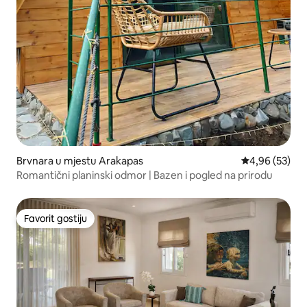
Brvnara u mjestu Arakapas
Prosječna ocje
4,96 (53)
Romantični planinski odmor | Bazen i pogled na prirodu
Favorit gostiju
Favorit gostiju