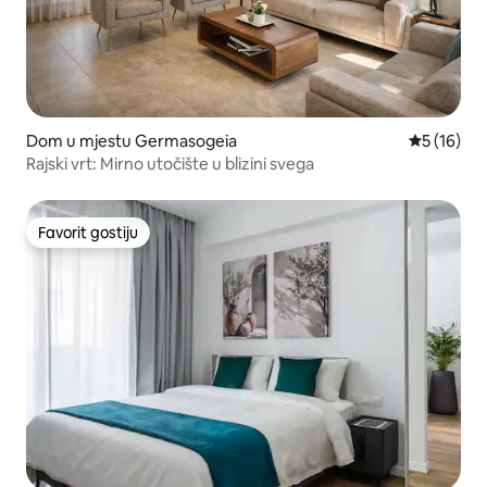
Dom u mjestu Germasogeia
Prosječna 
5 (16)
Rajski vrt: Mirno utočište u blizini svega
Favorit gostiju
Favorit gostiju