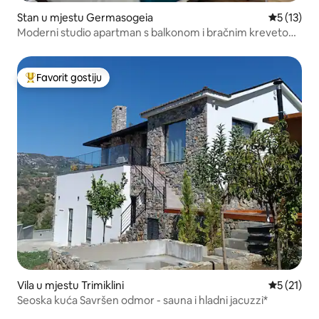
Stan u mjestu Germasogeia
Prosječna 
5 (13)
Moderni studio apartman s balkonom i bračnim krevetom
(širok 150–179 cm) – Germa
Favorit gostiju
Glavni favorit gostiju
Vila u mjestu Trimiklini
Prosječna 
5 (21)
Seoska kuća Savršen odmor - sauna i hladni jacuzzi*