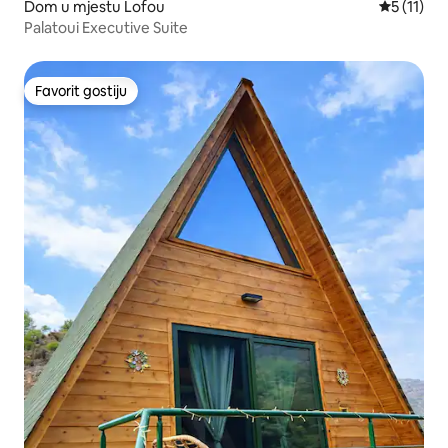
Dom u mjestu Lofou
Prosječna 
5 (11)
Palatoui Executive Suite
Favorit gostiju
Favorit gostiju