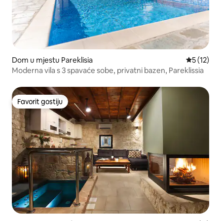
Dom u mjestu Pareklisia
Prosječna 
5 (12)
Moderna vila s 3 spavaće sobe, privatni bazen, Pareklissia
Favorit gostiju
Favorit gostiju