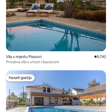
Vila u mjestu Pissouri
Prosječna 
5 (14)
Privatna vila s vrtom i bazenom
Favorit gostiju
Favorit gostiju