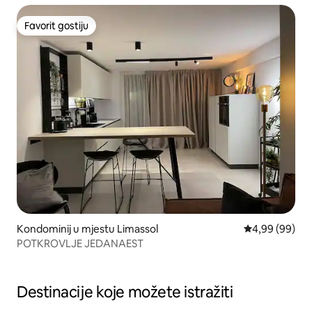
Favorit gostiju
Favorit gostiju
Kondominij u mjestu Limassol
Prosječna ocje
4,99 (99)
POTKROVLJE JEDANAEST
Destinacije koje možete istražiti