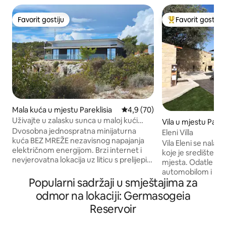
Favorit gostiju
Favorit gostiju
Favorit gostiju
Glavni favorit gost
Mala kuća u mjestu Pareklisia
Prosječna ocjena: 4,9 od 5, rec
4,9 (70)
Uživajte u zalasku sunca u maloj kući
Vila u mjestu Pac
Cliffside Seaview
Dvosobna jednospratna minijaturna
Eleni Villa
kuća BEZ MREŽE nezavisnog napajanja
Vila Eleni se nalaz
električnom energijom. Brzi internet i
koje je središte mn
nevjerovatna lokacija uz liticu s prelijepim
mjesta. Odatle mo
pogledom na more. Samo nekoliko
automobilom i man
minuta udaljen od Limassol Beach Roada
Popularni sadržaji u smještajima za
Limassol 33 km, P
i u roku od nekoliko minuta od aktivnosti,
Romiou 27 km, Omo
odmor na lokaciji: Germasogeia
uključujući jahanje konja, streljaštvo
20 km, Avdimou Be
Reservoir
Skeet, Enduro ture, planinarenje, vinariju
planina 28km.Villa 
i još mnogo toga. Jedna od najboljih
seoska kuća od 18