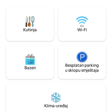
ribljih taverni na Kipru udaljena je samo 6
sobe (2 bračna kre
minuta. Nevjerovatan vanjski tuš s
jednu osobu), 2 ku
antiknim pločicama. A sada možete
otvorenog plana, 
uživati u hladnom kupanju u našoj kadi uz
dnevnim boravkom
liticu!
ručavanje i može u
Kuhinja
Wi-Fi
Besplatan parking
Bazen
u sklopu smještaja
Klima-uređaj