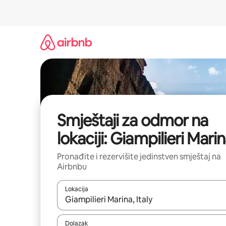
Pređi
na
sadržaj
Smještaji za odmor na
lokaciji: Giampilieri Mari
Pronađite i rezervišite jedinstven smještaj na
Airbnbu
Lokacija
Kad rezultati budu dostupni, krećite se gore i dolj
Dolazak