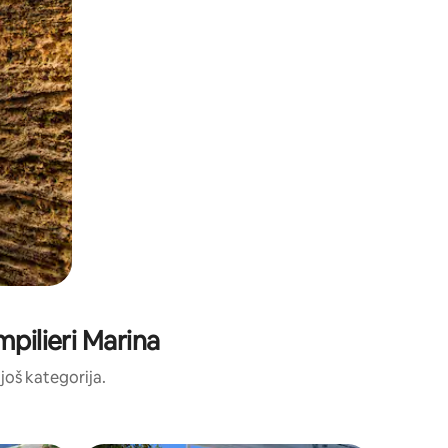
mpilieri Marina
 još kategorija.