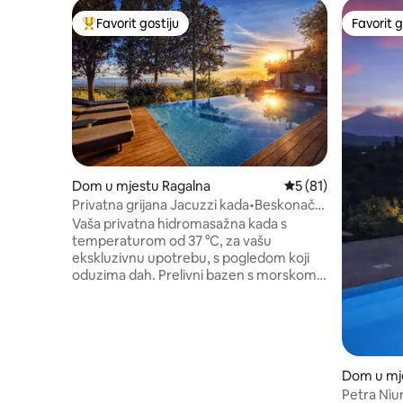
Favorit gostiju
Favorit g
Glavni favorit gostiju
Favorit g
Dom u mjestu Ragalna
Prosječna ocjena: 5 
5 (81)
Privatna grijana Jacuzzi kada•Beskonačni
bazen•Rahal Luxury
Vaša privatna hidromasažna kada s
temperaturom od 37 °C, za vašu
ekskluzivnu upotrebu, s pogledom koji
oduzima dah. Prelivni bazen s morskom
vodom dimenzija 12 × 7 m, smješten u
mediteranskom parku površine
4.000 m², s plićakom i pogledom na more
(dijeli se samo s još jednom
rezidencijom). Nagrađivano
Dom u mje
arhitektonsko utočište u podnožju
ea
planine Etna. Pogled na more, ognjište i
Petra Nìu