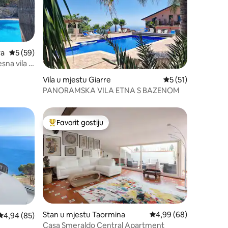
va
Prosječna ocjena: 5 od 5, recenzija: 59
5 (59)
sna vila i
Vila u mjestu Giarre
Prosječna ocjena: 5
5 (51)
PANORAMSKA VILA ETNA S BAZENOM
Favorit gostiju
Glavni favorit gostiju
Stan u mjestu Taormina
Prosječna ocjena: 4,99
4,99 (68)
Prosječna ocjena: 4,94 od 5, recenzija: 85
4,94 (85)
Casa Smeraldo Central Apartment