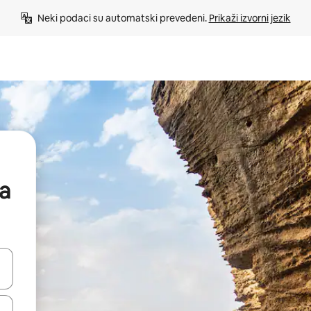
Neki podaci su automatski prevedeni. 
Prikaži izvorni jezik
na
e pomoću strelica ili ih pregledajte dodirom ili povlačenjem prsta.