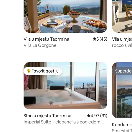
Vila u mjestu Taormina
Prosječna ocjena: 5 
5 (45)
Vila u mj
Villa La Gorgone
rocco's vil
Favorit gostiju
Superdo
Glavni favorit gostiju
Superdo
Stan u mjestu Taormina
Prosječna ocjena: 4,97 
4,97 (31)
Imperial Suite – elegancija s pogledom iz
Kondomini
snova
Smještaj 