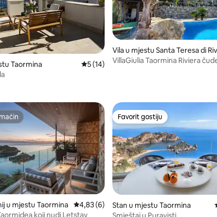
Vila u mjestu Santa Teresa di Ri
VillaGiulia Taormina Riviera čude
od 5, recenzija: 45
estu Taormina
Prosječna ocjena: 5 od 5, recenzija: 14
5 (14)
bazen!
la
maćin
Favorit gostiju
maćin
Favorit gostiju
od 5, recenzija: 31
j u mjestu Taormina
Prosječna ocjena: 4,83 od 5, recenzija: 6
4,83 (6)
Stan u mjestu Taormina
Taormidea koji nudi Letstay
Smještaj u Puravisti