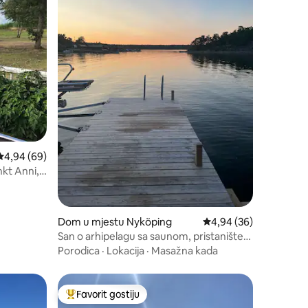
Prosječna ocjena: 4,94 od 5, recenzija: 69
4,94 (69)
kt Anni,
Dom u mjestu Nyköping
Prosječna ocjena: 4,94
4,94 (36)
San o arhipelagu sa saunom, pristaništem
i parcelom uz jezero
Porodica
·
Lokacija
·
Masažna kada
Favorit gostiju
Glavni favorit gostiju