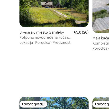
Brvnara u mjestu Gamleby
Prosječna ocjena: 5,0 
5,0 (26)
Potpuno novouređena kuća s
Mala kuća
posteljinom.
Lokacija
·
Porodica
·
Preciznost
n
Kompletn
Porodica
Favorit gostiju
Favorit g
Favorit gostiju
Favorit g