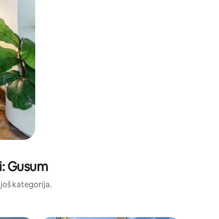
ji: Gusum
 još kategorija.