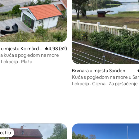
od 5, recenzija: 26
 u mjestu Kolmårde
Prosječna ocjena: 4,98 od 5, recenzija: 52
4,98 (52)
a kuća s pogledom na more
·
Lokacija
·
Plaža
Brvnara u mjestu Sanden
Kuća s pogledom na more u San
Švedska
Lokacija
·
Cijena
·
Za pješačenje
ostiju
ostiju