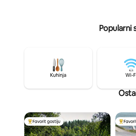
Možda samo biti tu? Ako želite da uživate
privatno k
još malo više, rezervišite hidromasažnu
ima kuhinj
kadu (200 SEK po osobi/boravku). Peškiri i
verandu, 
plahte 100 SEK po kompletu, po želji.
krevetom 
Popularni 
Srdačno dobrodošli!
Kuhinja
Wi-F
Ostal
Favorit gostiju
Favori
Glavni favorit gostiju
Glavni fa