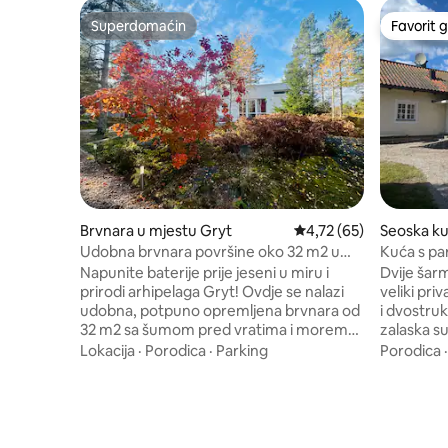
Superdomaćin
Favorit g
Superdomaćin
Favorit g
Brvnara u mjestu Gryt
Prosječna ocjena: 4,72 
4,72 (65)
Seoska ku
köping
Udobna brvnara površine oko 32 m2 u
Kuća s pa
prelijepom arhipelagu Gryts
pješčano
Napunite baterije prije jeseni u miru i
Dvije ša
večernji
prirodi arhipelaga Gryt! Ovdje se nalazi
veliki priv
udobna, potpuno opremljena brvnara od
i dvostru
32 m2 sa šumom pred vratima i morem
zalaska sunca. Ova kuća
iza ugla. Probudite se u svom ritmu i
nalazi na 
Lokacija
·
Porodica
·
Parking
Porodica
uživajte u dugom doručku. Prelistajte
parcelom
informacije u kućici i osjetite kako
jugu bez 
najbolje provesti dan. Kupanje, vožnja
večernjim
brodom, vožnja kajakom, ribolov,
mogu borav
planinarenje? Roštilj? Čitanje? Odmor?
i aktivnos