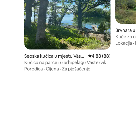
Brvnara 
Kuće za 
Lokacija
·
Seoska kućica u mjestu Väste
Prosječna ocjena: 4,88 
4,88 (88)
rvik
Kućica na parceli u arhipelagu Västervik
Porodica
·
Cijena
·
Za pješačenje