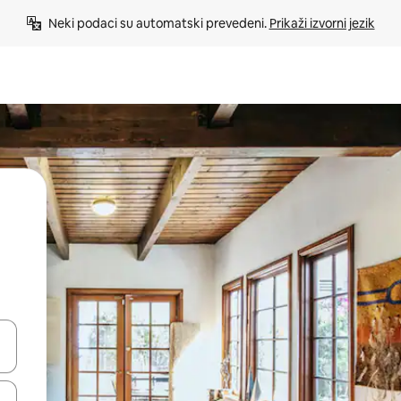
Neki podaci su automatski prevedeni. 
Prikaži izvorni jezik
e pomoću strelica ili ih pregledajte dodirom ili povlačenjem prsta.