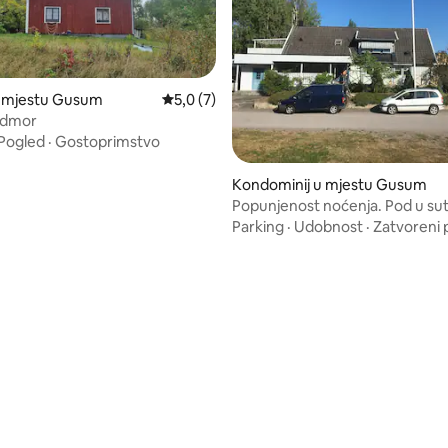
u mjestu Gusum
Prosječna ocjena: 5,0 od 5, recenzija: 7
5,0 (7)
odmor
Pogled
·
Gostoprimstvo
od 5, recenzija: 88
Kondominij u mjestu Gusum
Popunjenost noćenja. Pod u su
Gusums Centrumu
Parking
·
Udobnost
·
Zatvoreni 