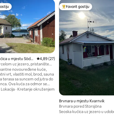
ostiju
Favorit gostiju
ostiju
Glavni favorit gostiju
od 5, recenzija: 65
ćica u mjestu Söder
Prosječna ocjena: 4,89 od 5, recenzija: 27
4,89 (27)
rcelom uz jezero, pristaništem,
m plažom, maksimalnim
rmantne novouređene kuće,
m suncem
atni vrt, vlastiti mol, brod, sauna
ka terasa sa suncem od jutra do
 za odmor se
najboljoj lokaciji s privatnom
·
Lokacija
·
Kretanje okruženjem
 na jezeru okrenutom prema
komšija i s maksimalnim
Brvnara u mjestu Kvarnvik
 suncem. Ovdje 1-2 porodice
Brvnara pored Storsjöna
iti i uživati u plivanju, ribolovu
Seoska kućica uz jezero u udo
tima. Gostinjska kuća ima