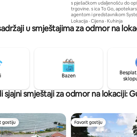
s pješačkom udaljenošću do op
upatilo i 4 kreveta. Velika kuća
trgovine. s ica To Go, apotekar
u, kupatilo, dnevni boravak,
agentom i predstavnikom Syst
spavaću sobu s bračnim
kao i Qstar. Pristup čamcu na ve
Lokacija
·
Cijena
·
Kuhinja
i spavaću sobu s bračnim
sadržaji u smještajima za odmor na loka
ribolovnim vodama i udobnim p
krevetom. Hyrs ut tor-tor.
stazama. Opštinsko kupalište i 
,udaljenost 600 metara. Najbliže urbano
područje je Valdemarsvik, 1,5 mil
spavaća soba s 180 kreveta i ma
soba s kaučem na razvlačenje z
Kuhinja je opremljena
frižiderom/zamrzivačem i špo
Besplat
rernom. WC šolja u zatvorenom
i
Bazen
i vanjski tuš s toplom vodom.
sklop
i sjajni smještaji za odmor na lokaciji:
t gostiju
Favorit gostiju
vorit gostiju
Favorit gostiju