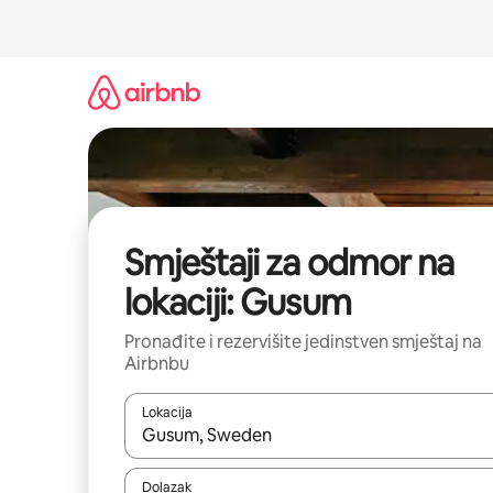
Pređi
na
sadržaj
Smještaji za odmor na
lokaciji: Gusum
Pronađite i rezervišite jedinstven smještaj na
Airbnbu
Lokacija
Kad rezultati budu dostupni, krećite se gore i dolj
Dolazak