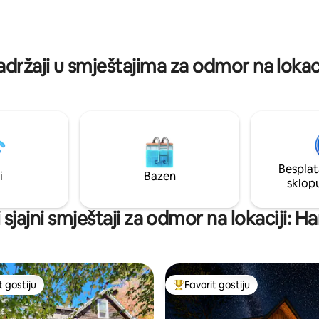
vožnja motornim sanjkama ili se
200’ od trijema. Kada led istekn
o opustite u prirodi. Mir,
pogodite crni crappie i Smallies 
nost i opuštanje vas čekaju u
praktičnosti privatnog pokreta
ištu uz jezero.
adržaji u smještajima za odmor na lokaci
Besplat
i
Bazen
sklop
 sjajni smještaji za odmor na lokaciji: H
t gostiju
Favorit gostiju
vorit gostiju
Glavni favorit gostiju