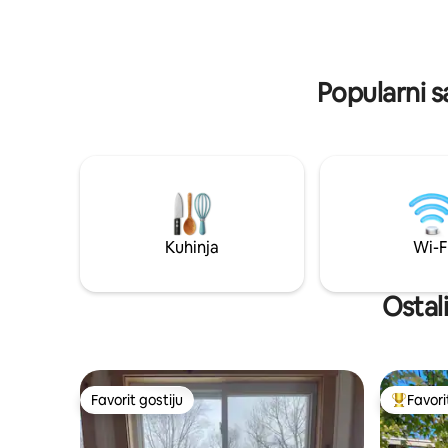
snijegu i 
balkonom. Nalazi se kilometrima
jednostavn
pješačkih staza i šuma, punih divljih
jednostav
životinja. Manje od 5 minuta vožnje do
ovom utoč
staze za trčanje od 1,5 milje duž rijeke
Popularni s
Sandy, s osvježavajućim plivanjem.
Kuhinja
Wi-F
Ostali
Favorit gostiju
Favori
Favorit gostiju
Glavni fa