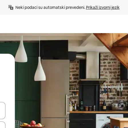
Neki podaci su automatski prevedeni. 
Prikaži izvorni jezik
e pomoću strelica ili ih pregledajte dodirom ili povlačenjem prsta.