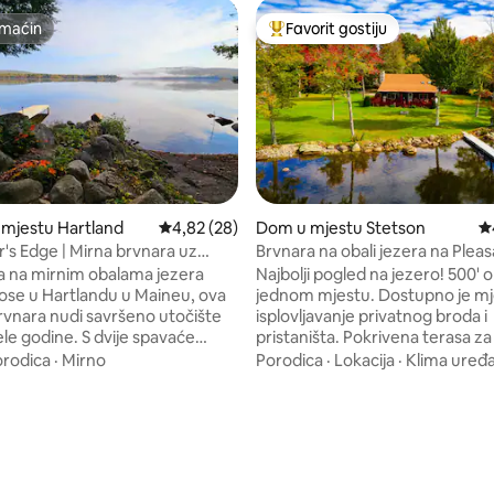
maćin
Favorit gostiju
maćin
Glavni favorit gostiju
 mjestu Hartland
Prosječna ocjena: 4,82 od 5, recenzija: 28
4,82 (28)
Dom u mjestu Stetson
Pr
's Edge | Mirna brvnara uz
Brvnara na obali jezera na Plea
d 5, recenzija: 321
 na mirnim obalama jezera
Najbolji pogled na jezero! 500' 
se u Hartlandu u Maineu, ova
jednom mjestu. Dostupno je mj
vnara nudi savršeno utočište
isplovljavanje privatnog broda i
ele godine. S dvije spavaće
pristaništa. Pokrivena terasa za
krovljem, opskrbljenom
zalaska sunca. Vanjski ognjište, 
orodica
·
Mirno
Porodica
·
Lokacija
·
Klima uređa
 roštiljem, privatnim sezonskim
unutarnji plin. Plinski roštilj na l
tem, šljunčanom plažom i
Dostupno je dosta parkinga. Zimi, idealna
 idealan je za porodice,
lokacija za vožnju motornim sa
prirode i profesionalce koji
ribolov na ledu. Odmah do jezer
ivajte u aktivnostima kao što su
na 4 lokacije kako biste došli do
jakom, ribolov, hodanje po
lokalnih/NJEGOVIH staza. Odlič