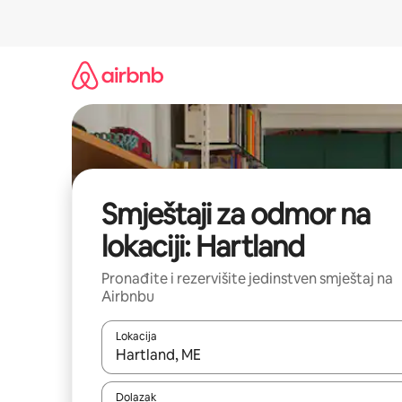
Pređi
na
sadržaj
Smještaji za odmor na
lokaciji: Hartland
Pronađite i rezervišite jedinstven smještaj na
Airbnbu
Lokacija
Kad rezultati budu dostupni, krećite se gore i dolj
Dolazak