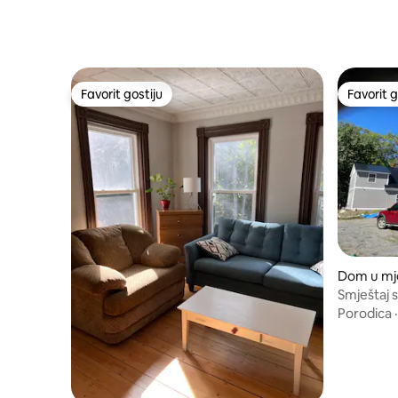
Favorit gostiju
Favorit g
Favorit gostiju
Favorit g
Dom u mje
e
Smještaj 
Porodica