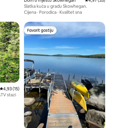
Dom u mjestu Skowhegan
Prosječna ocjena: 4,97
4,97 (33)
Slatka kuća u gradu Skowhegan.
Cijena
·
Porodica
·
Kvalitet sna
Favorit gostiju
Favorit gostiju
Prosječna ocjena: 4,93 od 5, recenzija: 15
4,93 (15)
ATV stazi