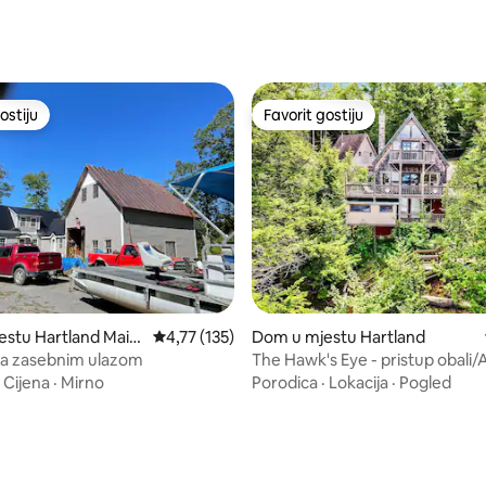
ostiju
Favorit gostiju
ostiju
Favorit gostiju
stu Hartland Main
Prosječna ocjena: 4,77 od 5, recenzija: 135
4,77 (135)
Dom u mjestu Hartland
sa zasebnim ulazom
The Hawk's Eye - pristup obali/
·
Cijena
·
Mirno
Porodica
·
Lokacija
·
Pogled