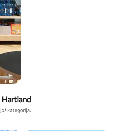
: Hartland
 još kategorija.