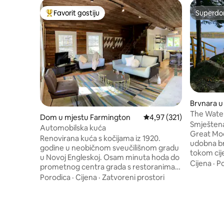
Favorit gostiju
Superdo
Glavni favorit gostiju
Superdo
Brvnara u
The Water
Dom u mjestu Farmington
Prosječna ocjena: 4,97 o
4,97 (321)
jezero
Smještena
Automobilska kuća
Great Moo
Renovirana kuća s kočijama iz 1920.
udobna br
godine u neobičnom sveučilišnom gradu
tokom cij
u Novoj Engleskoj. Osam minuta hoda do
sobe, pot
Cijena
·
P
prometnog centra grada s restoranima,
kuhinjom,
barovima, trgovinama i trgovinama s
Porodica
·
Cijena
·
Zatvoreni prostori
pristaniš
namirnicama. Elegantan savremeni stil.
ognjištem,
Otvoreni koncept u prizemlju s kaučem,
ljubitelje 
dnevnim krevetom (dremanje na suncu!)
putuju. Už
i kuhinjom koju je dizajnirao kuhar. Drugi
vožnja ka
sprat sa dva bračna kreveta i malim