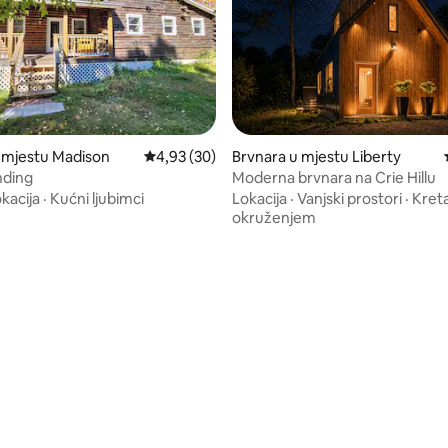
 mjestu Madison
Prosječna ocjena: 4,93 od 5, recenzija: 30
4,93 (30)
Brvnara u mjestu Liberty
nding
Moderna brvnara na Crie Hillu
kacija
·
Kućni ljubimci
Lokacija
·
Vanjski prostori
·
Kret
okruženjem
od 5, recenzija: 14