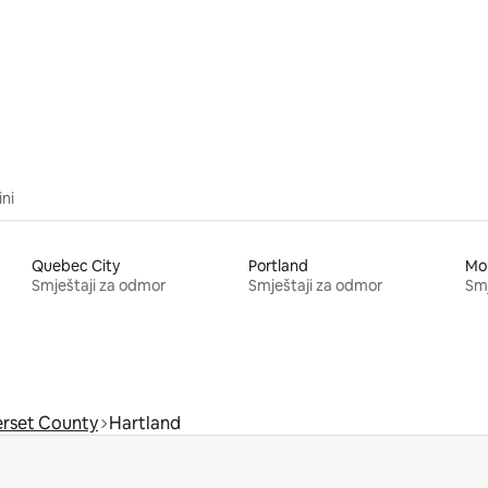
od 5, recenzija: 15
ini
Quebec City
Portland
Mo
Smještaji za odmor
Smještaji za odmor
Smj
rset County
Hartland