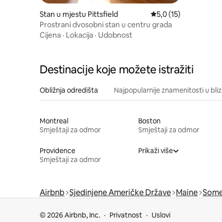
Stan u mjestu Pittsfield
Prosječna ocjena: 5,0 
5,0 (15)
Prostrani dvosobni stan u centru grada
Cijena
·
Lokacija
·
Udobnost
Destinacije koje možete istražiti
Obližnja odredišta
Najpopularnije znamenitosti u bliz
Montreal
Boston
Smještaji za odmor
Smještaji za odmor
Providence
Prikaži više
Smještaji za odmor
Airbnb
Sjedinjene Američke Države
Maine
Some
© 2026 Airbnb, Inc.
Privatnost
Uslovi