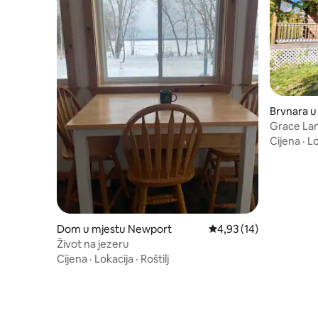
Brvnara u
Grace La
Cijena
·
Lo
Dom u mjestu Newport
Prosječna ocjena: 4,93 
4,93 (14)
Život na jezeru
Cijena
·
Lokacija
·
Roštilj