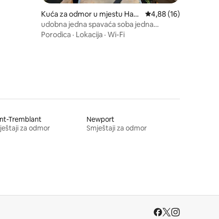
Kuća za odmor u mjestu Hartl
Prosječna ocjena: 4,88
4,88 (16)
and
udobna jedna spavaća soba jedna
potkrovlje brvnara na obali jezera
Porodica
·
Lokacija
·
Wi-Fi
nt-Tremblant
Newport
eštaji za odmor
Smještaji za odmor