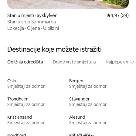
Stan u mjestu Sykkylven
Prosječna ocje
4,97 (39)
Stan u srcu Sunnmørea
Lokacija
·
Cijena
·
U blizini
Destinacije koje možete istražiti
Obližnja odredišta
Druge vrste smještaja
Najpopularnije z
Oslo
Bergen
Smještaji za odmor
Smještaji za odmor
Trondheim
Stavanger
Smještaji za odmor
Smještaji za odmor
Kristiansand
Ålesund
Smještaji za odmor
Smještaji za odmor
Nordfjord
Prikaži više