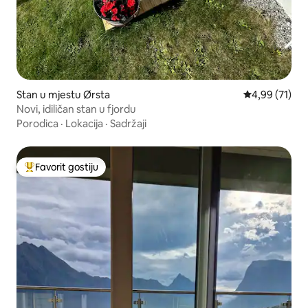
Stan u mjestu Ørsta
Prosječna ocje
4,99 (71)
Novi, idiličan stan u fjordu
Porodica
·
Lokacija
·
Sadržaji
Favorit gostiju
Glavni favorit gostiju