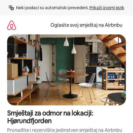
Pređi
Neki podaci su automatski prevedeni. 
Prikaži izvorni jezik
na
sadržaj
Oglasite svoj smještaj na Airbnbu
Smještaji za odmor na lokaciji:
Hjørundfjorden
Pronađite i rezervišite jedinstven smještaj na Airbnbu