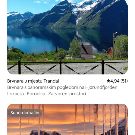
Brvnara u mjestu Trandal
Prosječna ocje
4,94 (51)
Brvnara s panoramskim pogledom na Hjørundfjorden
Lokacija
·
Porodica
·
Zatvoreni prostori
Superdomaćin
Superdomaćin