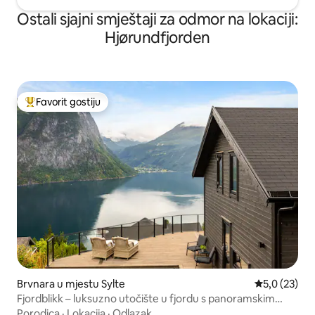
Ostali sjajni smještaji za odmor na lokaciji:
Hjørundfjorden
Favorit gostiju
Glavni favorit gostiju
Brvnara u mjestu Sylte
Prosječna ocj
5,0 (23)
Fjordblikk – luksuzno utočište u fjordu s panoramskim
pogledom
Porodica
·
Lokacija
·
Odlazak