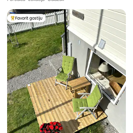
Favorit gostiju
Glavni favorit gostiju