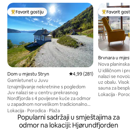
Favorit gostiju
Favorit gostiju
Glavni favorit gostiju
Glavni favorit gost
Brvnara u mjestu 
Nova planinska kuć
koju je projektova
U idiličnom i preli
Dom u mjestu Stryn
Prosječna ocjena: 4,99 od 5, rece
4,99 (281)
nalazi se novoizg
Gamletunet u Juvu
uz obalu. Visok s
Iznajmljivanje nekretnine s pogledom
sauna za besplatno
Juv nalazi se u centru prekrasnog
miran, s predivnim
Lokacija
·
Porodica
Nordfjorda s 4 povijesne kuće za odmor
planine, 10 m od ob
u zapadnom norveškom tradicionalnom
soba na nivou pris
stilu, tišini i miru i s veličanstvenim i
Lokacija
·
Porodica
·
Plaža
raspored, velike p
jedinstvenim panoramskim pogledom
Popularni sadržaji u smještajima za
na više nivoa. Jed
od 180 stepeni na krajolik koji se ogleda u
bračnim krevetom 
odmor na lokaciji: Hjørundfjorden
fjordu. Preporučujemo da ostanete
razvlačenje u potk
nekoliko noći kako biste iznajmili
Popločano kupatil