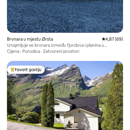
Brvnara u mjestu Ørsta
Prosječna ocje
4,87 (69)
Iznajmljuje se brvnara između fjordova i planina u
Sunnmøreu
Cijena
·
Porodica
·
Zatvoreni prostori
Favorit gostiju
Glavni favorit gostiju