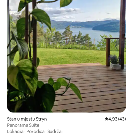
Stan u mjestu Stryn
Prosječna ocje
4,93 (43)
Panorama Suite
Lokacija
·
Porodica
·
Sadržaji