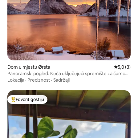
Dom u mjestu Ørsta
Prosječna o
5,0 (3)
Panoramski pogled: Kuća uključujući spremište za čamce
s kajacima
Lokacija
·
Preciznost
·
Sadržaji
Favorit gostiju
Glavni favorit gostiju