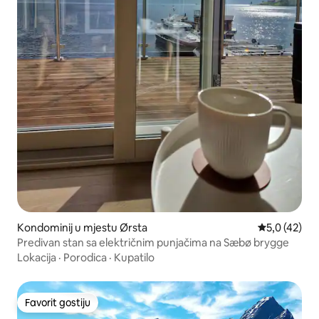
Kondominij u mjestu Ørsta
Prosječna ocj
5,0 (42)
Predivan stan sa električnim punjačima na Sæbø brygge
Lokacija
·
Porodica
·
Kupatilo
Favorit gostiju
Favorit gostiju