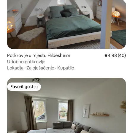
Potkrovlje u mjestu Hildesheim
Prosječna ocje
4,98 (40)
Udobno potkrovlje
Lokacija
·
Za pješačenje
·
Kupatilo
Favorit gostiju
Favorit gostiju