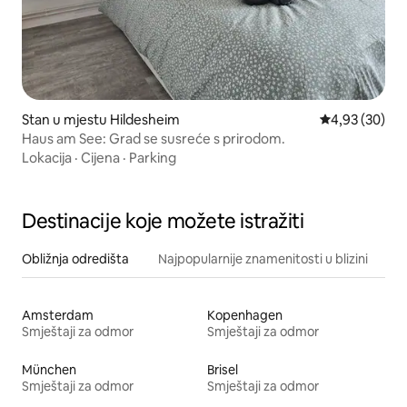
Stan u mjestu Hildesheim
Prosječna ocje
4,93 (30)
Haus am See: Grad se susreće s prirodom.
Lokacija
·
Cijena
·
Parking
Destinacije koje možete istražiti
Obližnja odredišta
Najpopularnije znamenitosti u blizini
Amsterdam
Kopenhagen
Smještaji za odmor
Smještaji za odmor
München
Brisel
Smještaji za odmor
Smještaji za odmor