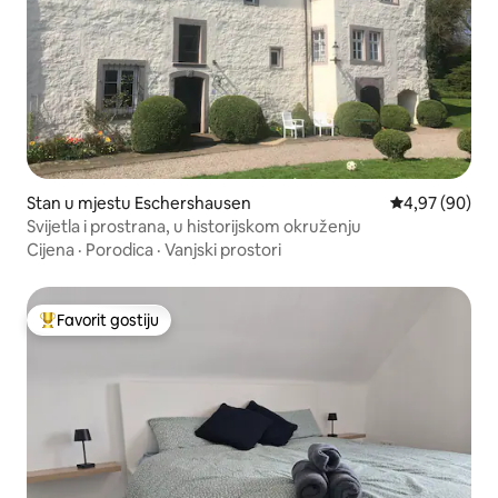
Stan u mjestu Eschershausen
Prosječna ocje
4,97 (90)
Svijetla i prostrana, u historijskom okruženju
Cijena
·
Porodica
·
Vanjski prostori
Favorit gostiju
Glavni favorit gostiju