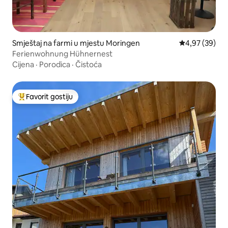
Smještaj na farmi u mjestu Moringen
Prosječna ocje
4,97 (39)
Ferienwohnung Hühnernest
Cijena
·
Porodica
·
Čistoća
Favorit gostiju
Glavni favorit gostiju