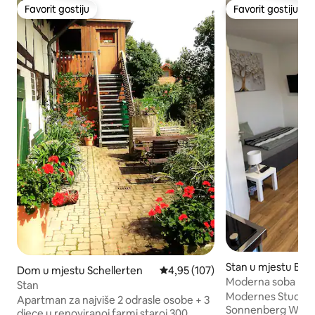
Favorit gostiju
Favorit gostiju
Favorit gostiju
Favorit gostiju
Stan u mjestu Bad
Dom u mjestu Schellerten
Prosječna ocjena: 4,95 od 5, rece
4,95 (107)
Moderna soba na ce
Stan
pogodna za svako
Modernes Studio
Apartman za najviše 2 odrasle osobe + 3
Sonnenberg Willkommen in unserem
djece u renoviranoj farmi staroj 300