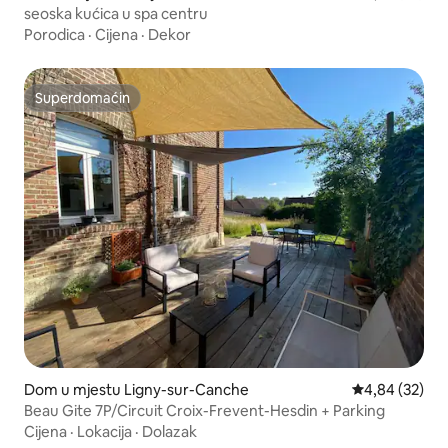
seoska kućica u spa centru
Porodica
·
Cijena
·
Dekor
Superdomaćin
Superdomaćin
Dom u mjestu Ligny-sur-Canche
Prosječna ocje
4,84 (32)
Beau Gite 7P/Circuit Croix-Frevent-Hesdin + Parking
Cijena
·
Lokacija
·
Dolazak