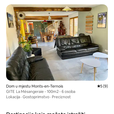
Dom u mjestu Monts-en-Ternois
Prosječna 
5 (9)
GITE La Mésangeraie - 100m2 - 6 osoba
Lokacija
·
Gostoprimstvo
·
Preciznost