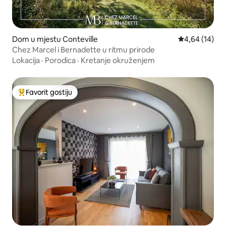
Dom u mjestu Conteville
Prosječna ocje
4,64 (14)
Chez Marcel i Bernadette u ritmu prirode
Lokacija
·
Porodica
·
Kretanje okruženjem
Favorit gostiju
Glavni favorit gostiju