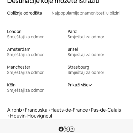
Destinacije koje možete istražiti
Obližnja odredišta
Najpopularnije znamenitosti u blizini
London
Pariz
Smještaji za odmor
Smještaji za odmor
Amsterdam
Brisel
Smještaji za odmor
Smještaji za odmor
Manchester
Strasbourg
Smještaji za odmor
Smještaji za odmor
Köln
Prikaži više
Smještaji za odmor
Airbnb
Francuska
Hauts-de-France
Pas-de-Calais
Houvin-Houvigneul