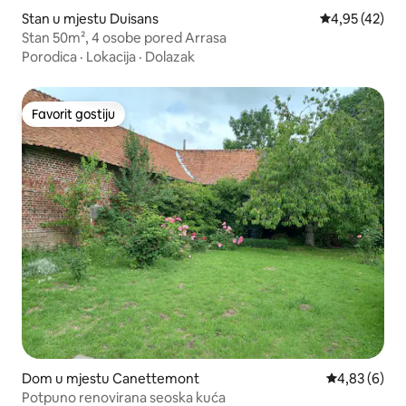
Stan u mjestu Duisans
Prosječna ocje
4,95 (42)
Stan 50m², 4 osobe pored Arrasa
Porodica
·
Lokacija
·
Dolazak
Favorit gostiju
Favorit gostiju
Dom u mjestu Canettemont
Prosječna ocj
4,83 (6)
Potpuno renovirana seoska kuća