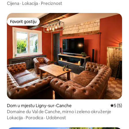
Cijena
·
Lokacija
·
Preciznost
Favorit gostiju
Favorit gostiju
Dom u mjestu Ligny-sur-Canche
Prosječna
5 (5)
Domaine du Val de Canche, mirno i zeleno okruženje
Lokacija
·
Porodica
·
Udobnost