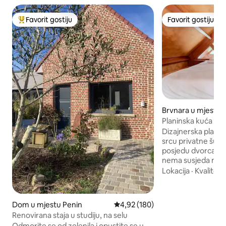
Favorit gostiju
Favorit gostiju
Glavni favorit gostiju
Favorit gostiju
Brvnara u mjestu 
Planinska kuća koj
arhitekta u srcu 
Dizajnerska plani
srcu privatne šum
posjedu dvorca iz 
nema susjeda ni p
vam pogled seže, t
Lokacija
·
Kvalitet 
m² u kojoj možete 
večeri. 15 minuta o
ili Opal obale. Planinska kuća je
Dom u mjestu Penin
Prosječna ocjena: 4,92 od 5, rece
4,92 (180)
dizajnirana kao m
Renovirana staja u studiju, na selu
vrhunski namještaj,
Odmorite se od zelenila i opustite se u