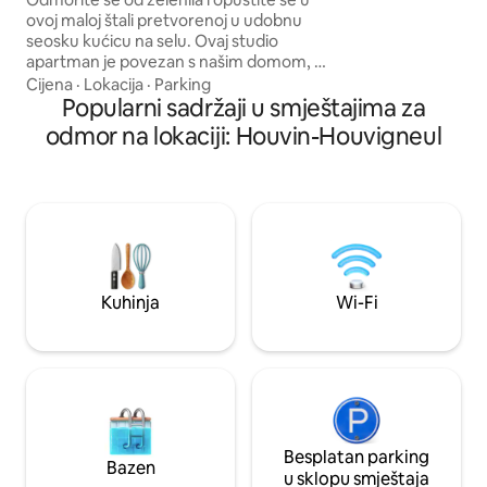
veliki otvori s po
ovoj maloj štali pretvorenoj u udobnu
Dolazimo ovdje da 
seosku kućicu na selu. Ovaj studio
prošetamo i odemo
apartman je povezan s našim domom, ali
je u potpunosti samostalan. Dostupna su
Cijena
·
Lokacija
·
Parking
dva terenska vozila. Da biste išli dalje,
Popularni sadržaji u smještajima za
automobil je obavezan (nalazi se 25
odmor na lokaciji: Houvin-Houvigneul
minuta od Arrasa/Hesdina, 30 minuta od
Lens/ Vimy. Jedan sat od Lillea i obale
Opal. Pariz je udaljen 2 sata vožnje
automobilom (ili 45 minuta vožnje TGV-
om od Arrasa). Tour de Croix en Ternois
20min.
Kuhinja
Wi-Fi
Besplatan parking
Bazen
u sklopu smještaja